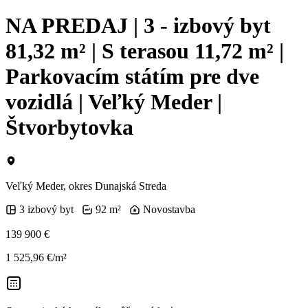
NA PREDAJ | 3 - izbový byt
81,32 m² | S terasou 11,72 m² |
Parkovacím státím pre dve
vozidlá | Veľký Meder |
Štvorbytovka
Veľký Meder, okres Dunajská Streda
3 izbový byt
92 m²
Novostavba
139 900 €
1 525,96 €/m²