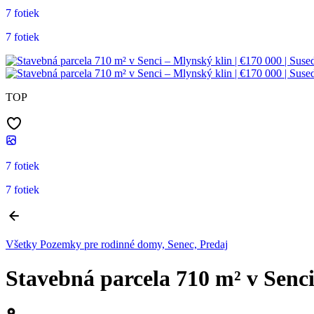
7 fotiek
7 fotiek
TOP
7 fotiek
7 fotiek
Všetky Pozemky pre rodinné domy, Senec, Predaj
Stavebná parcela 710 m² v Senci