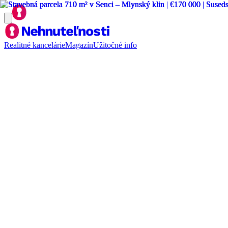
Realitné kancelárie
Magazín
Užitočné info