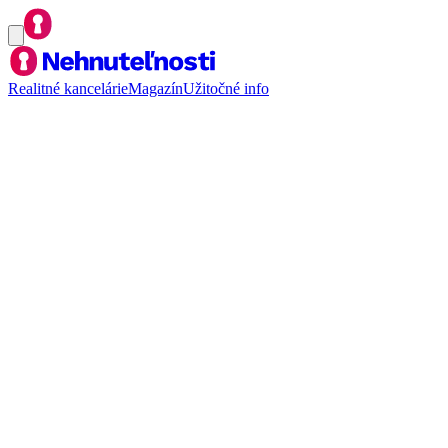
Realitné kancelárie
Magazín
Užitočné info