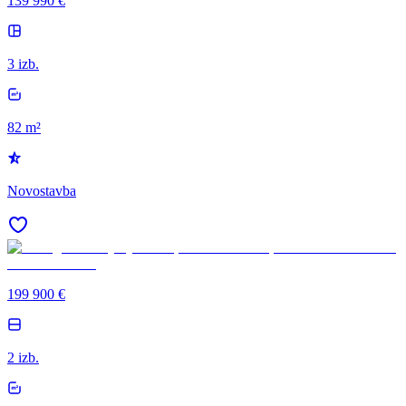
139 990 €
3 izb.
82 m²
Novostavba
199 900 €
2 izb.