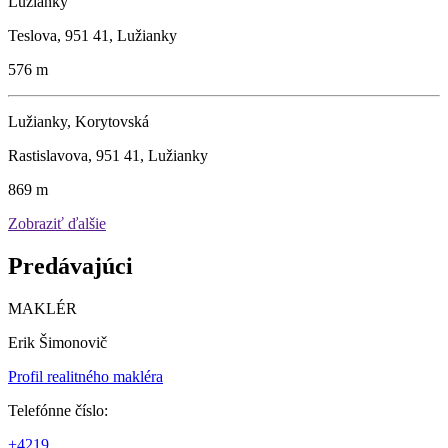
Lužianky
Teslova, 951 41, Lužianky
576 m
Lužianky, Korytovská
Rastislavova, 951 41, Lužianky
869 m
Zobraziť ďalšie
Predávajúci
MAKLÉR
Erik Šimonovič
Profil realitného makléra
Telefónne číslo:
+4219 ...