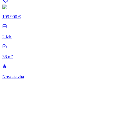
199 900 €
2 izb.
38 m²
Novostavba