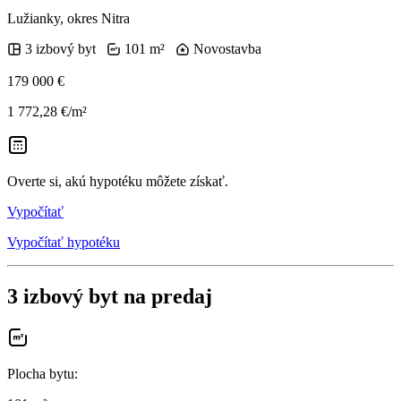
Lužianky, okres Nitra
3 izbový byt
101 m²
Novostavba
179 000 €
1 772,28 €/m²
Overte si, akú hypotéku môžete získať.
Vypočítať
Vypočítať hypotéku
3 izbový byt na predaj
Plocha bytu
: