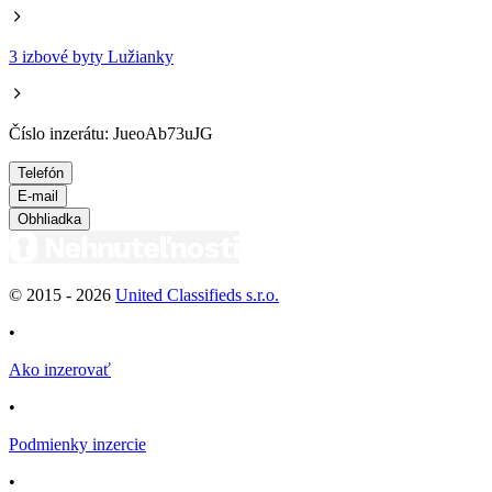
3 izbové byty Lužianky
Číslo inzerátu: JueoAb73uJG
Telefón
E-mail
Obhliadka
© 2015 -
2026
United Classifieds s.r.o.
•
Ako inzerovať
•
Podmienky inzercie
•