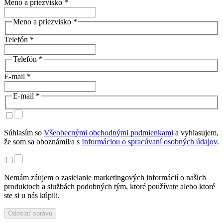
Meno a priezvisko *
Meno a priezvisko *
Telefón *
Telefón *
E-mail *
E-mail *
Súhlasím so
Všeobecnými obchodnými podmienkami
a vyhlasujem,
že som sa oboznámil/a s
Informáciou o spracúvaní osobných údajov
.
Nemám záujem o zasielanie marketingových informácií o našich
produktoch a službách podobných tým, ktoré používate alebo ktoré
ste si u nás kúpili.
Odoslať správu