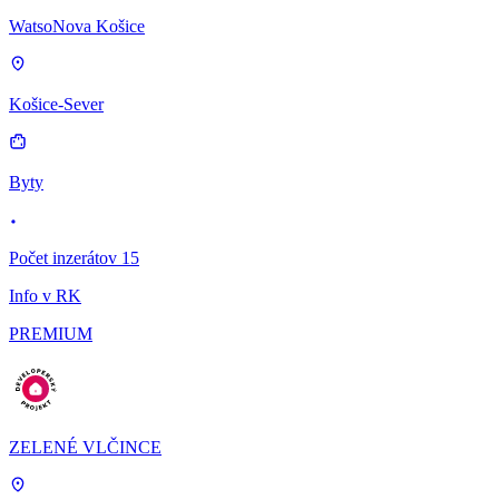
WatsoNova Košice
Košice-Sever
Byty
Počet inzerátov 15
Info v RK
PREMIUM
ZELENÉ VLČINCE