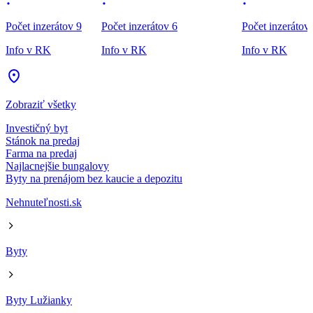
Počet inzerátov 9
Počet inzerátov 6
Počet inzerátov
Info v RK
Info v RK
Info v RK
Zobraziť všetky
Investičný byt
Stánok na predaj
Farma na predaj
Najlacnejšie bungalovy
Byty na prenájom bez kaucie a depozitu
Nehnuteľnosti.sk
Byty
Byty Lužianky