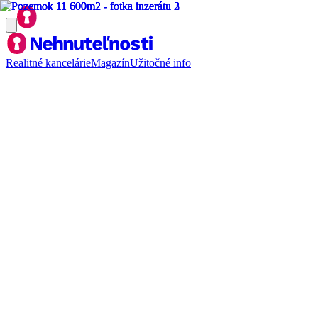
Realitné kancelárie
Magazín
Užitočné info