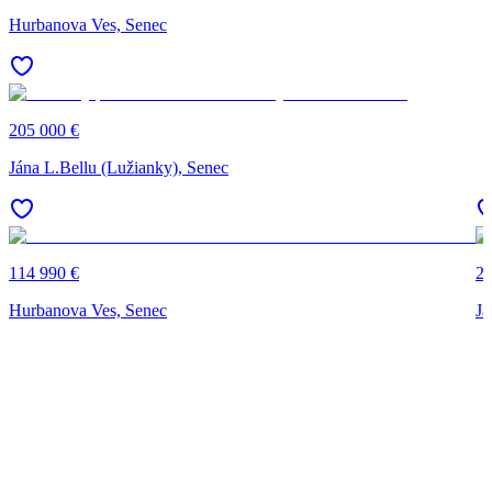
Hurbanova Ves, Senec
205 000 €
Jána L.Bellu (Lužianky), Senec
114 990 €
20
Hurbanova Ves, Senec
Já