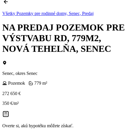
Všetky Pozemky pre rodinné domy, Senec, Predaj
NA PREDAJ POZEMOK PRE
VÝSTVABU RD, 779M2,
NOVÁ TEHELŇA, SENEC
Senec, okres Senec
Pozemok
779 m²
272 650 €
350 €/m²
Overte si, akú hypotéku môžete získať.