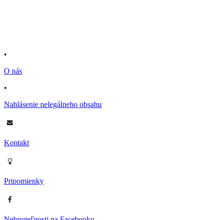
•
O nás
•
Nahlásenie nelegálneho obsahu
Kontakt
Pripomienky
Nehnuteľnosti na Facebooku