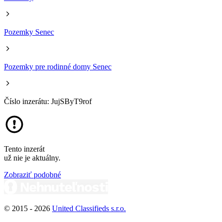
Pozemky Senec
Pozemky pre rodinné domy Senec
Číslo inzerátu: JujSByT9rof
Tento inzerát
už nie je aktuálny.
Zobraziť podobné
© 2015 -
2026
United Classifieds s.r.o.