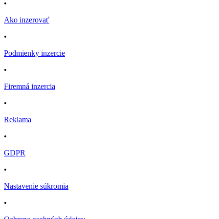
•
Ako inzerovať
•
Podmienky inzercie
•
Firemná inzercia
•
Reklama
•
GDPR
•
Nastavenie súkromia
•