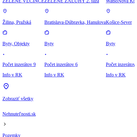
ZELENÉ VLČINCE
ZELENÉ ZÁLUHY 2. fáza
WatsoNova Koš
Žilina, Pražská
Bratislava-Dúbravka, Hanulova
Košice-Sever
Byty, Objekty
Byty
Byty
Počet inzerátov 9
Počet inzerátov 6
Počet inzerátov
Info v RK
Info v RK
Info v RK
Zobraziť všetky
Nehnuteľnosti.sk
Pozemky