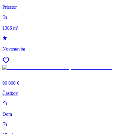
Priestor
1386 m²
Novostavba
90 000 €
Častkov
Dom