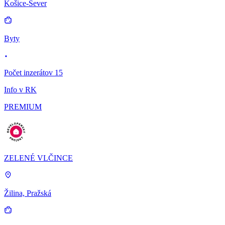
Košice-Sever
Byty
Počet inzerátov 15
Info v RK
PREMIUM
ZELENÉ VLČINCE
Žilina, Pražská