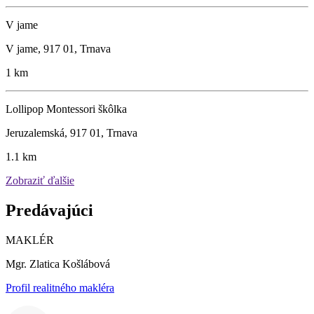
V jame
V jame, 917 01, Trnava
1 km
Lollipop Montessori škôlka
Jeruzalemská, 917 01, Trnava
1.1 km
Zobraziť ďalšie
Predávajúci
MAKLÉR
Mgr. Zlatica Košlábová
Profil realitného makléra