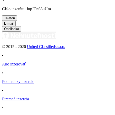
Číslo inzerátu: JupJOc83uUm
Telefón
E-mail
Obhliadka
© 2015 -
2026
United Classifieds s.r.o.
•
Ako inzerovať
•
Podmienky inzercie
•
Firemná inzercia
•