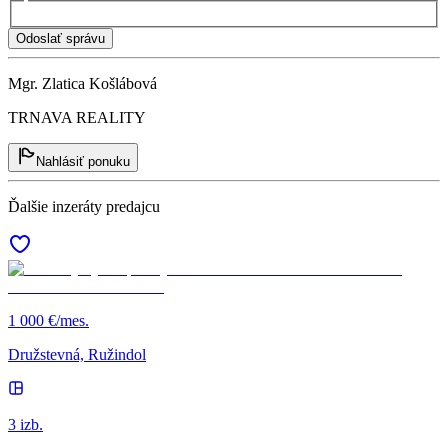
Odoslať správu
Mgr. Zlatica Košlábová
TRNAVA REALITY
Nahlásiť ponuku
Ďalšie inzeráty predajcu
1 000 €/mes.
Družstevná, Ružindol
3 izb.