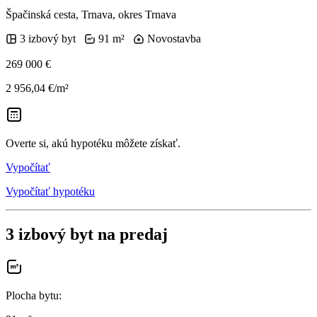
Špačinská cesta, Trnava, okres Trnava
3 izbový byt
91 m²
Novostavba
269 000 €
2 956,04 €/m²
Overte si, akú hypotéku môžete získať.
Vypočítať
Vypočítať hypotéku
3 izbový byt na predaj
Plocha bytu
: