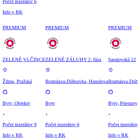
Počet inzerátov 6
Info v RK
PREMIUM
PREMIUM
PREMIUM
ZELENÉ VLČINCE
ZELENÉ ZÁLUHY 2. fáza
Saratovská 22
Žilina, Pražská
Bratislava-Dúbravka, Hanulova
Bratislava-Dúbr
Byty, Objekty
Byty
Byty, Priestory
Počet inzerátov 9
Počet inzerátov 6
Počet inzerátov
Info v RK
Info v RK
Info v RK