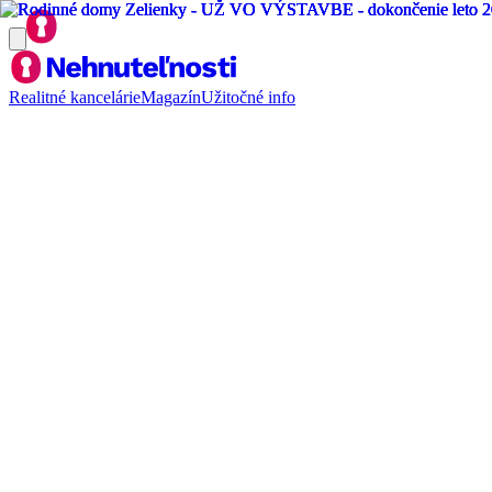
Realitné kancelárie
Magazín
Užitočné info