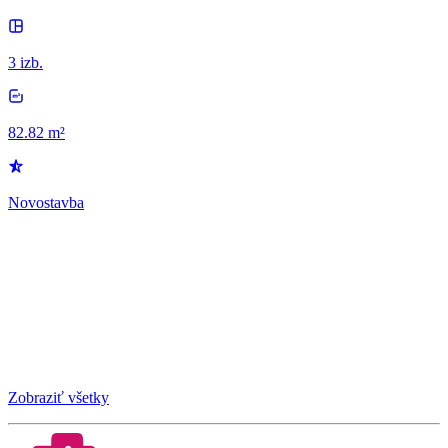
3 izb.
82.82 m²
Novostavba
Zobraziť všetky