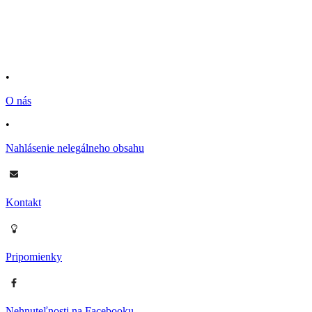
•
O nás
•
Nahlásenie nelegálneho obsahu
Kontakt
Pripomienky
Nehnuteľnosti na Facebooku