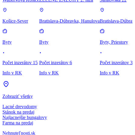
Košice-Sever
Bratislava-Dúbravka, Hanulova
Bratislava-Dúbrav
Byty
Byty
Byty, Priestory
Počet inzerátov 15
Počet inzerátov 6
Počet inzerátov 3
Info v RK
Info v RK
Info v RK
Zobraziť všetky
Lacné drevodomy
Stánok na predaj
Najlacnejšie bungalovy
Farma na predaj
Nehnuteľnosti.sk