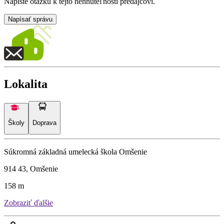
Napíšte otázku k tejto nehnuteľnosti predajcovi.
Napísať správu
Lokalita
Školy
Doprava
Súkromná základná umelecká škola Omšenie
914 43, Omšenie
158 m
Zobraziť ďalšie