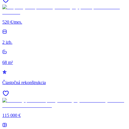
520 €/mes.
2 izb.
68 m²
Čiastočná rekonštrukcia
115 000 €