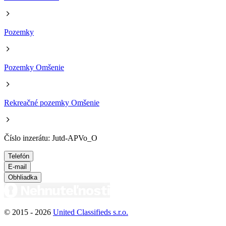
Pozemky
Pozemky Omšenie
Rekreačné pozemky Omšenie
Číslo inzerátu: Jutd-APVo_O
Telefón
E-mail
Obhliadka
© 2015 -
2026
United Classifieds s.r.o.