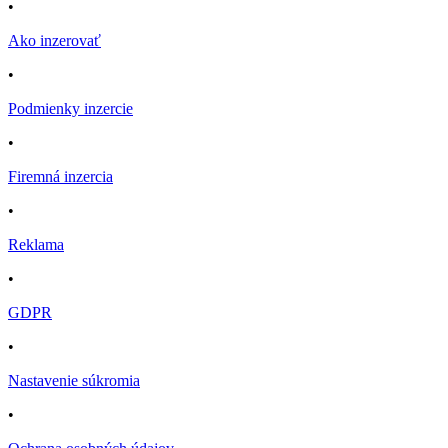
•
Ako inzerovať
•
Podmienky inzercie
•
Firemná inzercia
•
Reklama
•
GDPR
•
Nastavenie súkromia
•