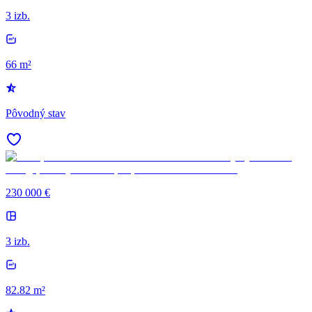
3 izb.
66 m²
Pôvodný stav
230 000 €
3 izb.
82.82 m²