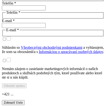
Telefón *
Telefón *
E-mail *
E-mail *
Súhlasím so
Všeobecnými obchodnými podmienkami
a vyhlasujem,
že som sa oboznámil/a s
Informáciou o spracúvaní osobných údajov
.
Nemám záujem o zasielanie marketingových informácií o našich
produktoch a službách podobných tým, ktoré používate alebo ktoré
ste si u nás kúpili.
Odoslať správu
+421 ...
Zobraziť číslo