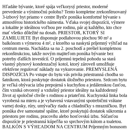
Hľadáte bývanie, ktoré spája veľkorysý priestor, moderné
prevedenie a výnimočnú polohu? Tento kompletne zrekonštruovaný
3-izbový byt priamo v centre Bytče ponúka komfortné bývanie s
atmosférou historického námestia. Vďaka svojej dispozícii, výmere
a lokalite je ideálnou voľbou pre rodinu, pár aj každého, kto chce
mať všetko dôležité na dosah. PRIESTOR, KTORÝ SI
ZAMILUJETE Byt disponuje podlahovou plochou 90 m² a
balkónom s výmerou 4 m², z ktorého sa naskytá príjemný výhľad na
centrum mesta. Nachádza sa na 2. poschodí a prešiel kompletnou
rekonštrukciou, takže novým majiteľom ponúka bývanie bez
potreby ďalších investícií. O príjemnú tepelnú pohodu sa stará
vlastný plynový kondenzačný kotol, ktorý zároveň umožňuje
efektívne regulovať náklady na vykurovanie. PREMYSLENÁ
DISPOZÍCIA Po vstupe do bytu vás privíta priestranná chodba so
šatníkom, ktorá poskytuje dostatok úložného priestoru. Srdcom bytu
je veľká obývacia izba prepojená s kuchyňou a jedálenskou časťou,
čím vzniká otvorený a vzdušný priestor ideálny na každodenný
život aj spoločné chvíle s rodinou a priateľmi. Kuchynská linka bola
vyrobená na mieru a je vybavená vstavanými spotrebičmi vrátane
varnej dosky, rúry, umývačky riadu a chladničky s mrazničkou. Byt
ponúka dve samostatné spálne, ktoré poskytujú dostatok súkromia a
priestoru pre rodinu, pracovňu alebo hosťovskú izbu. Súčasťou
dispozície je priestranná kúpeľňa so sprchovým kútom a toaletou.
BALKÓN S VÝHĽADOM NA CENTRUM Príjemným bonusom