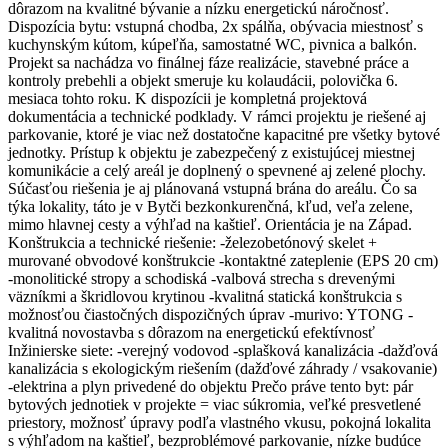
dôrazom na kvalitné bývanie a nízku energetickú náročnosť.
Dispozícia bytu: vstupná chodba, 2x spálňa, obývacia miestnosť s
kuchynským kútom, kúpeľňa, samostatné WC, pivnica a balkón.
Projekt sa nachádza vo finálnej fáze realizácie, stavebné práce a
kontroly prebehli a objekt smeruje ku kolaudácii, polovička 6.
mesiaca tohto roku. K dispozícii je kompletná projektová
dokumentácia a technické podklady. V rámci projektu je riešené aj
parkovanie, ktoré je viac než dostatočne kapacitné pre všetky bytové
jednotky. Prístup k objektu je zabezpečený z existujúcej miestnej
komunikácie a celý areál je doplnený o spevnené aj zelené plochy.
Súčasťou riešenia je aj plánovaná vstupná brána do areálu. Čo sa
týka lokality, táto je v Bytči bezkonkurenčná, kľud, veľa zelene,
mimo hlavnej cesty a výhľad na kaštieľ. Orientácia je na Západ.
Konštrukcia a technické riešenie: -železobetónový skelet +
murované obvodové konštrukcie -kontaktné zateplenie (EPS 20 cm)
-monolitické stropy a schodiská -valbová strecha s drevenými
väzníkmi a škridlovou krytinou -kvalitná statická konštrukcia s
možnosťou čiastočných dispozičných úprav -murivo: YTONG -
kvalitná novostavba s dôrazom na energetickú efektívnosť
Inžinierske siete: -verejný vodovod -splašková kanalizácia -dažďová
kanalizácia s ekologickým riešením (dažďové záhrady / vsakovanie)
-elektrina a plyn privedené do objektu Prečo práve tento byt: pár
bytových jednotiek v projekte = viac súkromia, veľké presvetlené
priestory, možnosť úpravy podľa vlastného vkusu, pokojná lokalita
s výhľadom na kaštieľ, bezproblémové parkovanie, nízke budúce