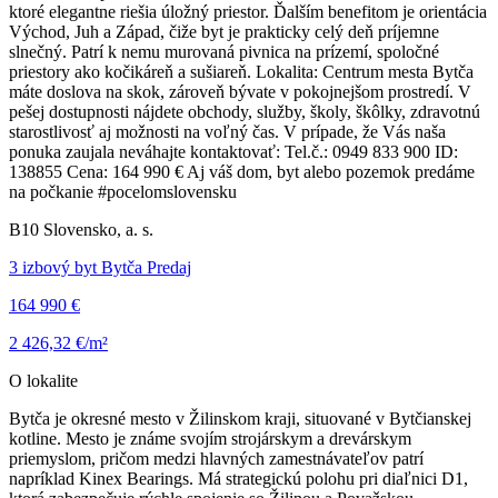
ktoré elegantne riešia úložný priestor. Ďalším benefitom je orientácia
Východ, Juh a Západ, čiže byt je prakticky celý deň príjemne
slnečný. Patrí k nemu murovaná pivnica na prízemí, spoločné
priestory ako kočikáreň a sušiareň. Lokalita: Centrum mesta Bytča
máte doslova na skok, zároveň bývate v pokojnejšom prostredí. V
pešej dostupnosti nájdete obchody, služby, školy, škôlky, zdravotnú
starostlivosť aj možnosti na voľný čas. V prípade, že Vás naša
ponuka zaujala neváhajte kontaktovať: Tel.č.: 0949 833 900 ID:
138855 Cena: 164 990 € Aj váš dom, byt alebo pozemok predáme
na počkanie #pocelomslovensku
B10 Slovensko, a. s.
3 izbový byt Bytča Predaj
164 990 €
2 426,32 €/m²
O lokalite
Bytča je okresné mesto v Žilinskom kraji, situované v Bytčianskej
kotline. Mesto je známe svojím strojárskym a drevárskym
priemyslom, pričom medzi hlavných zamestnávateľov patrí
napríklad Kinex Bearings. Má strategickú polohu pri diaľnici D1,