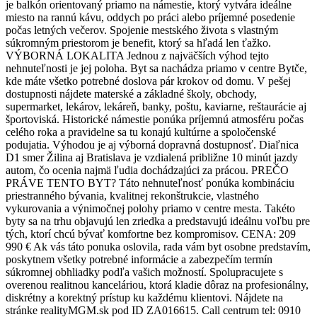
je balkón orientovaný priamo na námestie, ktorý vytvára ideálne
miesto na rannú kávu, oddych po práci alebo príjemné posedenie
počas letných večerov. Spojenie mestského života s vlastným
súkromným priestorom je benefit, ktorý sa hľadá len ťažko.
VÝBORNÁ LOKALITA Jednou z najväčších výhod tejto
nehnuteľnosti je jej poloha. Byt sa nachádza priamo v centre Bytče,
kde máte všetko potrebné doslova pár krokov od domu. V pešej
dostupnosti nájdete materské a základné školy, obchody,
supermarket, lekárov, lekáreň, banky, poštu, kaviarne, reštaurácie aj
športoviská. Historické námestie ponúka príjemnú atmosféru počas
celého roka a pravidelne sa tu konajú kultúrne a spoločenské
podujatia. Výhodou je aj výborná dopravná dostupnosť. Diaľnica
D1 smer Žilina aj Bratislava je vzdialená približne 10 minút jazdy
autom, čo ocenia najmä ľudia dochádzajúci za prácou. PREČO
PRÁVE TENTO BYT? Táto nehnuteľnosť ponúka kombináciu
priestranného bývania, kvalitnej rekonštrukcie, vlastného
vykurovania a výnimočnej polohy priamo v centre mesta. Takéto
byty sa na trhu objavujú len zriedka a predstavujú ideálnu voľbu pre
tých, ktorí chcú bývať komfortne bez kompromisov. CENA: 209
990 € Ak vás táto ponuka oslovila, rada vám byt osobne predstavím,
poskytnem všetky potrebné informácie a zabezpečím termín
súkromnej obhliadky podľa vašich možností. Spolupracujete s
overenou realitnou kanceláriou, ktorá kladie dôraz na profesionálny,
diskrétny a korektný prístup ku každému klientovi. Nájdete na
stránke realityMGM.sk pod ID ZA016615. Call centrum tel: 0910