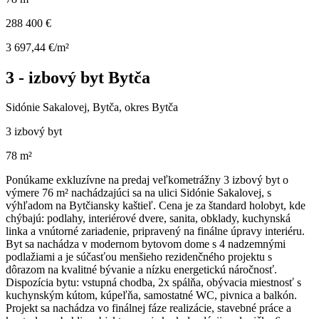
288 400 €
3 697,44 €/m²
3 - izbový byt Bytča
Sidónie Sakalovej, Bytča, okres Bytča
3 izbový byt
78 m²
Ponúkame exkluzívne na predaj veľkometrážny 3 izbový byt o
výmere 76 m² nachádzajúci sa na ulici Sidónie Sakalovej, s
výhľadom na Bytčiansky kaštieľ. Cena je za štandard holobyt, kde
chýbajú: podlahy, interiérové dvere, sanita, obklady, kuchynská
linka a vnútorné zariadenie, pripravený na finálne úpravy interiéru.
Byt sa nachádza v modernom bytovom dome s 4 nadzemnými
podlažiami a je súčasťou menšieho rezidenčného projektu s
dôrazom na kvalitné bývanie a nízku energetickú náročnosť.
Dispozícia bytu: vstupná chodba, 2x spálňa, obývacia miestnosť s
kuchynským kútom, kúpeľňa, samostatné WC, pivnica a balkón.
Projekt sa nachádza vo finálnej fáze realizácie, stavebné práce a