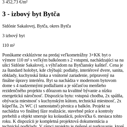
3 452,73 €/m²
3 - izbový byt Bytča
Sidónie Sakalovej, Bytča, okres Bytča
3 izbový byt
110 m²
Ponúkame exklúzivne na predaj veľkometrážny 3+KK byt o
výmere 110 m² s veľkým balkónom s 2 vstupmi, nachádzajúci sa na
ulici Sidónie Sakalovej, s výhľadom na Bytčiansky kaštieľ. Cena je
za štandard holobyt, kde chýbajú: podlahy, interiérové dvere, sanita,
obklady, kuchynská linka a vnútorné zariadenie, pripravený na
finálne úpravy interiéru. Byt sa nachádza v modernom bytovom
dome s 4 nadzemnými podlažiami a je súčasťou menšieho
rezidenčného projektu s dôrazom na kvalitné bývanie a nízku
energetickú náročnosť. Dispozícia bytu: vstupná chodba, 2x spálňa,
obývacia miestnosť s kuchynským kútom, technická miestnosť, 2x
kúpeľňa, 2x WC (1 samostatné) pivnica a balkón. Projekt sa
nachádza vo finálnej fáze realizácie, stavebné práce a kontroly
prebehli a objekt smeruje ku kolaudácii, polovička 6. mesiaca tohto
roku. K dispozícii je kompletná projektová dokumentácia a
technické podklady. V rámci projektu je riešené aj parkovanie, ktoré