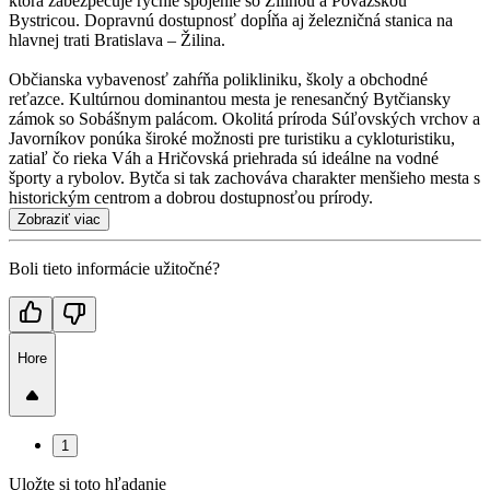
ktorá zabezpečuje rýchle spojenie so Žilinou a Považskou
Bystricou. Dopravnú dostupnosť dopĺňa aj železničná stanica na
hlavnej trati Bratislava – Žilina.
Občianska vybavenosť zahŕňa polikliniku, školy a obchodné
reťazce. Kultúrnou dominantou mesta je renesančný Bytčiansky
zámok so Sobášnym palácom. Okolitá príroda Súľovských vrchov a
Javorníkov ponúka široké možnosti pre turistiku a cykloturistiku,
zatiaľ čo rieka Váh a Hričovská priehrada sú ideálne na vodné
športy a rybolov. Bytča si tak zachováva charakter menšieho mesta s
historickým centrom a dobrou dostupnosťou prírody.
Zobraziť viac
Boli tieto informácie užitočné?
Hore
1
Uložte si toto hľadanie