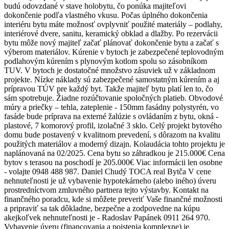
budú odovzdané v stave holobytu, čo ponúka majiteľovi
dokončenie podľa vlastného vkusu. Počas úplného dokončenia
interiéru bytu máte možnosť ovplyvniť použité materiály – podlahy,
interiérové dvere, sanitu, keramický obklad a dlažby. Po rezervácii
bytu môže nový majiteľ začať plánovať dokončenie bytu a začať s
výberom materiálov. Kúrenie v bytoch je zabezpečené teplovodným
podlahovým kúrením s plynovým kotlom spolu so zásobníkom
TUV. V bytoch je dostatočné množstvo zásuviek už v základnom
projekte. Nízke náklady sú zabezpečené samostatným kúrením a aj
prípravou TÚV pre každý byt. Takže majiteľ bytu platí len to, čo
sám spotrebuje. Žiadne rozúčtovanie spoločných platieb. Obvodové
múry a priečky – tehla, zateplenie - 150mm fasádny polystyrén, vo
fasáde bude príprava na externé žalúzie s ovládaním z bytu, okná -
plastové, 7 komorový profil, izolačné 3 sklo. Celý projekt bytového
domu bude postavený v kvalitnom prevedení, s dôrazom na kvalitu
použitých materiálov a moderný dizajn. Kolaudácia tohto projektu je
naplánovaná na 02/2025. Cena bytu so záhradkou je 215.000€ Cena
bytov s terasou na poschodí je 205.000€ Viac informácii len osobne
- volajte 0948 488 987. Daniel Chudý TOCA real Bytča V cene
nehnuteľnosti je už vybavenie hypotekárneho (alebo iného) úveru
prostredníctvom zmluvného partnera tejto výstavby. Kontakt na
finančného poradcu, kde si môžete preveriť Vaše finančné možnosti
a pripraviť sa tak dôkladne, bezpečne a zodpovedne na kúpu
akejkoľvek nehnuteľnosti je - Radoslav Papánek 0911 264 970.
Vybavenie úveru (financovania a poistenia komplexne) je