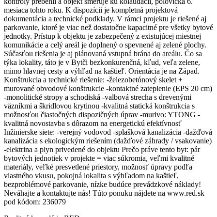
kontroly prebehli a objekt smeruje ku kolaudácii, polovička 6.
mesiaca tohto roku. K dispozícii je kompletná projektová
dokumentácia a technické podklady. V rámci projektu je riešené aj
parkovanie, ktoré je viac než dostatočne kapacitné pre všetky bytové
jednotky. Prístup k objektu je zabezpečený z existujúcej miestnej
komunikácie a celý areál je doplnený o spevnené aj zelené plochy.
Súčasťou riešenia je aj plánovaná vstupná brána do areálu. Čo sa
týka lokality, táto je v Bytči bezkonkurenčná, kľud, veľa zelene,
mimo hlavnej cesty a výhľad na kaštieľ. Orientácia je na Západ.
Konštrukcia a technické riešenie: -železobetónový skelet +
murované obvodové konštrukcie -kontaktné zateplenie (EPS 20 cm)
-monolitické stropy a schodiská -valbová strecha s drevenými
väzníkmi a škridlovou krytinou -kvalitná statická konštrukcia s
možnosťou čiastočných dispozičných úprav -murivo: YTONG -
kvalitná novostavba s dôrazom na energetickú efektívnosť
Inžinierske siete: -verejný vodovod -splašková kanalizácia -dažďová
kanalizácia s ekologickým riešením (dažďové záhrady / vsakovanie)
-elektrina a plyn privedené do objektu Prečo práve tento byt: pár
bytových jednotiek v projekte = viac súkromia, veľmi kvalitné
materiály, veľké presvetlené priestory, možnosť úpravy podľa
vlastného vkusu, pokojná lokalita s výhľadom na kaštieľ,
bezproblémové parkovanie, nízke budúce prevádzkové náklady!
Neváhajte a kontaktujte nás! Túto ponuku nájdete na www.red.sk
pod kódom: 236079