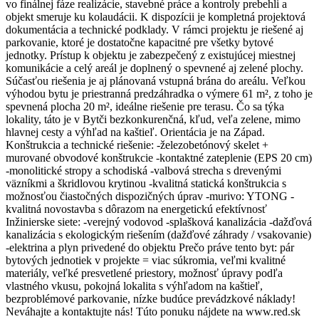
vo finálnej fáze realizácie, stavebné práce a kontroly prebehli a
objekt smeruje ku kolaudácii. K dispozícii je kompletná projektová
dokumentácia a technické podklady. V rámci projektu je riešené aj
parkovanie, ktoré je dostatočne kapacitné pre všetky bytové
jednotky. Prístup k objektu je zabezpečený z existujúcej miestnej
komunikácie a celý areál je doplnený o spevnené aj zelené plochy.
Súčasťou riešenia je aj plánovaná vstupná brána do areálu. Veľkou
výhodou bytu je priestranná predzáhradka o výmere 61 m², z toho je
spevnená plocha 20 m², ideálne riešenie pre terasu. Čo sa týka
lokality, táto je v Bytči bezkonkurenčná, kľud, veľa zelene, mimo
hlavnej cesty a výhľad na kaštieľ. Orientácia je na Západ.
Konštrukcia a technické riešenie: -železobetónový skelet +
murované obvodové konštrukcie -kontaktné zateplenie (EPS 20 cm)
-monolitické stropy a schodiská -valbová strecha s drevenými
väzníkmi a škridlovou krytinou -kvalitná statická konštrukcia s
možnosťou čiastočných dispozičných úprav -murivo: YTONG -
kvalitná novostavba s dôrazom na energetickú efektívnosť
Inžinierske siete: -verejný vodovod -splašková kanalizácia -dažďová
kanalizácia s ekologickým riešením (dažďové záhrady / vsakovanie)
-elektrina a plyn privedené do objektu Prečo práve tento byt: pár
bytových jednotiek v projekte = viac súkromia, veľmi kvalitné
materiály, veľké presvetlené priestory, možnosť úpravy podľa
vlastného vkusu, pokojná lokalita s výhľadom na kaštieľ,
bezproblémové parkovanie, nízke budúce prevádzkové náklady!
Neváhajte a kontaktujte nás! Túto ponuku nájdete na www.red.sk