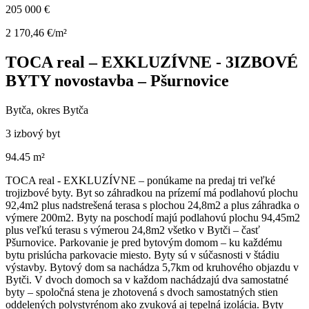
205 000 €
2 170,46 €/m²
TOCA real – EXKLUZÍVNE - 3IZBOVÉ
BYTY novostavba – Pšurnovice
Bytča, okres Bytča
3 izbový byt
94.45 m²
TOCA real - EXKLUZÍVNE – ponúkame na predaj tri veľké
trojizbové byty. Byt so záhradkou na prízemí má podlahovú plochu
92,4m2 plus nadstrešená terasa s plochou 24,8m2 a plus záhradka o
výmere 200m2. Byty na poschodí majú podlahovú plochu 94,45m2
plus veľkú terasu s výmerou 24,8m2 všetko v Bytči – časť
Pšurnovice. Parkovanie je pred bytovým domom – ku každému
bytu prislúcha parkovacie miesto. Byty sú v súčasnosti v štádiu
výstavby. Bytový dom sa nachádza 5,7km od kruhového objazdu v
Bytči. V dvoch domoch sa v každom nachádzajú dva samostatné
byty – spoločná stena je zhotovená s dvoch samostatných stien
oddelených polystyrénom ako zvuková aj tepelná izolácia. Byty