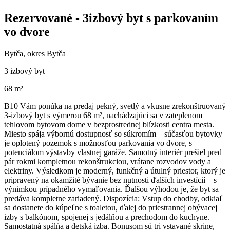
Rezervované - 3izbový byt s parkovaním
vo dvore
Bytča, okres Bytča
3 izbový byt
68 m²
B10 Vám ponúka na predaj pekný, svetlý a vkusne zrekonštruovaný
3-izbový byt s výmerou 68 m², nachádzajúci sa v zateplenom
tehlovom bytovom dome v bezprostrednej blízkosti centra mesta.
Miesto spája výbornú dostupnosť so súkromím – súčasťou bytovky
je oplotený pozemok s možnosťou parkovania vo dvore, s
potenciálom výstavby vlastnej garáže. Samotný interiér prešiel pred
pár rokmi kompletnou rekonštrukciou, vrátane rozvodov vody a
elektriny. Výsledkom je moderný, funkčný a útulný priestor, ktorý je
pripravený na okamžité bývanie bez nutnosti ďalších investícií – s
výnimkou prípadného vymaľovania. Ďalšou výhodou je, že byt sa
predáva kompletne zariadený. Dispozícia: Vstup do chodby, odkiaľ
sa dostanete do kúpeľne s toaletou, ďalej do priestrannej obývacej
izby s balkónom, spojenej s jedálňou a prechodom do kuchyne.
Samostatná spálňa a detská izba. Bonusom sú tri vstavané skrine,