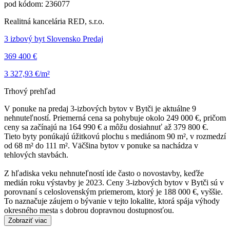
pod kódom: 236077
Realitná kancelária RED, s.r.o.
3 izbový byt Slovensko Predaj
369 400 €
3 327,93 €/m²
Trhový prehľad
V ponuke na predaj 3-izbových bytov v Bytči je aktuálne 9
nehnuteľností. Priemerná cena sa pohybuje okolo 249 000 €, pričom
ceny sa začínajú na 164 990 € a môžu dosiahnuť až 379 800 €.
Tieto byty ponúkajú úžitkovú plochu s mediánom 90 m², v rozmedzí
od 68 m² do 111 m². Väčšina bytov v ponuke sa nachádza v
tehlových stavbách.
Z hľadiska veku nehnuteľností ide často o novostavby, keďže
medián roku výstavby je 2023. Ceny 3-izbových bytov v Bytči sú v
porovnaní s celoslovenským priemerom, ktorý je 188 000 €, vyššie.
To naznačuje záujem o bývanie v tejto lokalite, ktorá spája výhody
okresného mesta s dobrou dopravnou dostupnosťou.
Zobraziť viac