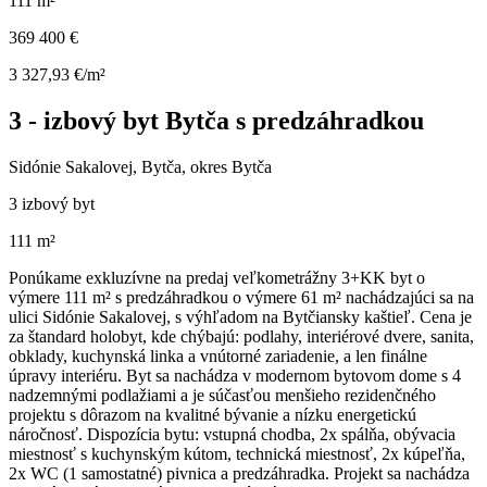
111 m²
369 400 €
3 327,93 €/m²
3 - izbový byt Bytča s predzáhradkou
Sidónie Sakalovej, Bytča, okres Bytča
3 izbový byt
111 m²
Ponúkame exkluzívne na predaj veľkometrážny 3+KK byt o
výmere 111 m² s predzáhradkou o výmere 61 m² nachádzajúci sa na
ulici Sidónie Sakalovej, s výhľadom na Bytčiansky kaštieľ. Cena je
za štandard holobyt, kde chýbajú: podlahy, interiérové dvere, sanita,
obklady, kuchynská linka a vnútorné zariadenie, a len finálne
úpravy interiéru. Byt sa nachádza v modernom bytovom dome s 4
nadzemnými podlažiami a je súčasťou menšieho rezidenčného
projektu s dôrazom na kvalitné bývanie a nízku energetickú
náročnosť. Dispozícia bytu: vstupná chodba, 2x spálňa, obývacia
miestnosť s kuchynským kútom, technická miestnosť, 2x kúpeľňa,
2x WC (1 samostatné) pivnica a predzáhradka. Projekt sa nachádza