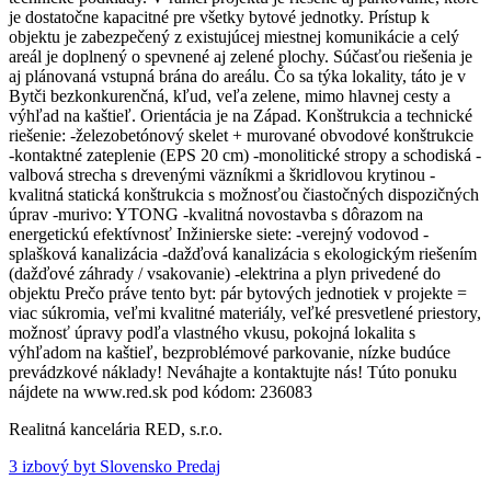
je dostatočne kapacitné pre všetky bytové jednotky. Prístup k
objektu je zabezpečený z existujúcej miestnej komunikácie a celý
areál je doplnený o spevnené aj zelené plochy. Súčasťou riešenia je
aj plánovaná vstupná brána do areálu. Čo sa týka lokality, táto je v
Bytči bezkonkurenčná, kľud, veľa zelene, mimo hlavnej cesty a
výhľad na kaštieľ. Orientácia je na Západ. Konštrukcia a technické
riešenie: -železobetónový skelet + murované obvodové konštrukcie
-kontaktné zateplenie (EPS 20 cm) -monolitické stropy a schodiská -
valbová strecha s drevenými väzníkmi a škridlovou krytinou -
kvalitná statická konštrukcia s možnosťou čiastočných dispozičných
úprav -murivo: YTONG -kvalitná novostavba s dôrazom na
energetickú efektívnosť Inžinierske siete: -verejný vodovod -
splašková kanalizácia -dažďová kanalizácia s ekologickým riešením
(dažďové záhrady / vsakovanie) -elektrina a plyn privedené do
objektu Prečo práve tento byt: pár bytových jednotiek v projekte =
viac súkromia, veľmi kvalitné materiály, veľké presvetlené priestory,
možnosť úpravy podľa vlastného vkusu, pokojná lokalita s
výhľadom na kaštieľ, bezproblémové parkovanie, nízke budúce
prevádzkové náklady! Neváhajte a kontaktujte nás! Túto ponuku
nájdete na www.red.sk pod kódom: 236083
Realitná kancelária RED, s.r.o.
3 izbový byt Slovensko Predaj