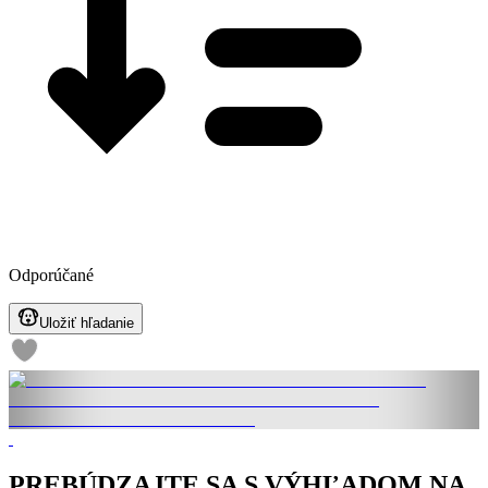
Odporúčané
Uložiť hľadanie
PREBÚDZAJTE SA S VÝHĽADOM NA