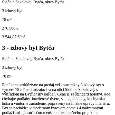
Sidónie Sakalovej, Bytča, okres Bytča
3 izbový byt
78 m²
276 500 €
3 544,87 €/m²
3 - izbový byt Bytča
Sidónie Sakalovej, Bytča, okres Bytča
3 izbový byt
78 m²
Ponúkame exklúzivne na predaj veľkometrážny 3 izbový byt o
výmere 78 m² nachádzajúci sa na ulici Sidónie Sakalovej, s
výhľadom na Bytčiansky kaštieľ. Cena je za štandard holobyt, kde
chýbajú: podlahy, interiérové dvere, sanita, obklady, kuchynská
linka a vnútorné zariadenie, pripravený na finálne úpravy interiéru.
Byt sa nachádza v modernom bytovom dome s 4 nadzemnými
podlažiami a je súčasťou menšieho rezidenčného projektu s