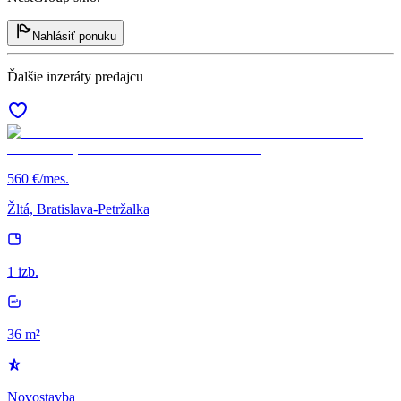
Nahlásiť ponuku
Ďalšie inzeráty predajcu
560 €/mes.
Žltá, Bratislava-Petržalka
1 izb.
36 m²
Novostavba