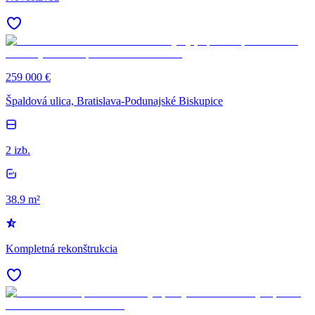
259 000 €
Špaldová ulica, Bratislava-Podunajské Biskupice
2 izb.
38.9 m²
Kompletná rekonštrukcia