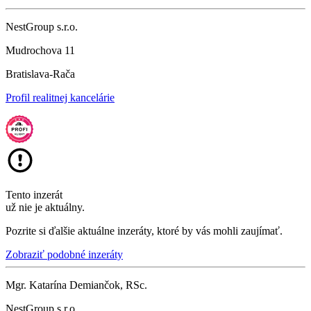
NestGroup s.r.o.
Mudrochova 11
Bratislava-Rača
Profil realitnej kancelárie
Tento inzerát
už nie je aktuálny.
Pozrite si ďalšie aktuálne inzeráty, ktoré by vás mohli zaujímať.
Zobraziť podobné inzeráty
Mgr. Katarína Demiančok, RSc.
NestGroup s.r.o.