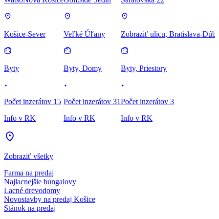
Košice-Sever
Veľké Úľany
Zobraziť ulicu
, Bratislava-Dúb
Byty
Byty, Domy
Byty, Priestory
Počet inzerátov 15
Počet inzerátov 31
Počet inzerátov 3
Info v RK
Info v RK
Info v RK
Zobraziť všetky
Farma na predaj
Najlacnejšie bungalovy
Lacné drevodomy
Novostavby na predaj Košice
Stánok na predaj