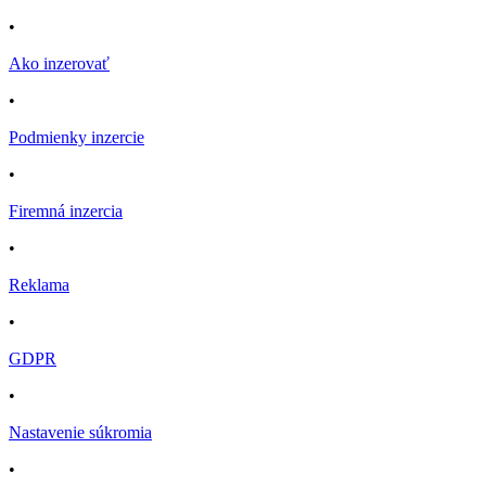
•
Ako inzerovať
•
Podmienky inzercie
•
Firemná inzercia
•
Reklama
•
GDPR
•
Nastavenie súkromia
•