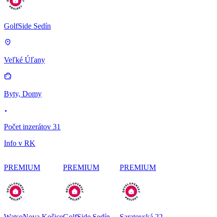
GolfSide Sedín
Veľké Úľany
Byty, Domy
Počet inzerátov 31
Info v RK
PREMIUM
PREMIUM
PREMIUM
WatsoNova Košice
GolfSide Sedín
Saratovská 22