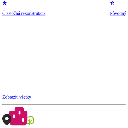
Čiastočná rekonštrukcia
Pôvodný 
Zobraziť všetky