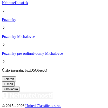
Nehnuteľnosti.sk
Pozemky
Pozemky Michalovce
Pozemky pre rodinné domy Michalovce
Číslo inzerátu: JuxD5QJeecQ
Telefón
E-mail
Obhliadka
© 2015 -
2026
United Classifieds s.r.o.