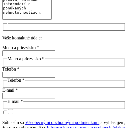
Vaše kontaktné údaje:
Meno a priezvisko *
Meno a priezvisko *
Telefón *
Telefón *
E-mail *
E-mail *
Súhlasím so
Všeobecnými obchodnými podmienkami
a vyhlasujem,
že som sa oboznámil/a s
Informáciou o spracúvaní osobných údajov
.