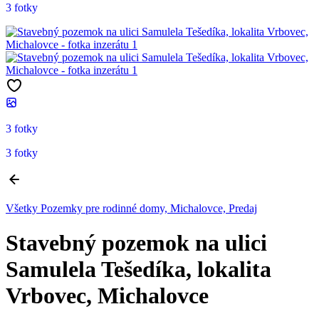
3 fotky
3 fotky
3 fotky
Všetky Pozemky pre rodinné domy, Michalovce, Predaj
Stavebný pozemok na ulici
Samulela Tešedíka, lokalita
Vrbovec, Michalovce