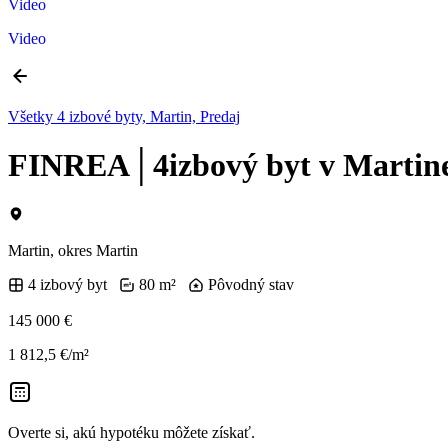
Video
Video
Všetky 4 izbové byty, Martin, Predaj
FINREA│4izbový byt v Martine 
Martin, okres Martin
4 izbový byt
80 m²
Pôvodný stav
145 000 €
1 812,5 €/m²
Overte si, akú hypotéku môžete získať.