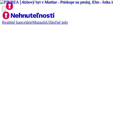
Realitné kancelárie
Magazín
Užitočné info