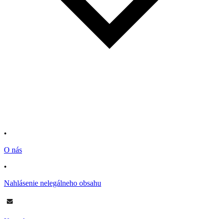
•
O nás
•
Nahlásenie nelegálneho obsahu