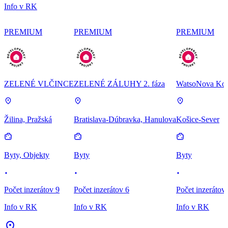
Info v RK
PREMIUM
PREMIUM
PREMIUM
ZELENÉ VLČINCE
ZELENÉ ZÁLUHY 2. fáza
WatsoNova Koš
Žilina, Pražská
Bratislava-Dúbravka, Hanulova
Košice-Sever
Byty, Objekty
Byty
Byty
Počet inzerátov 9
Počet inzerátov 6
Počet inzerátov
Info v RK
Info v RK
Info v RK