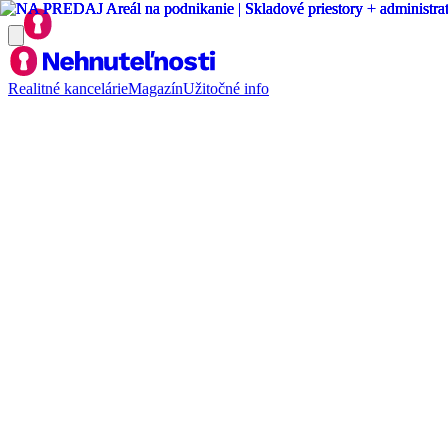
Realitné kancelárie
Magazín
Užitočné info