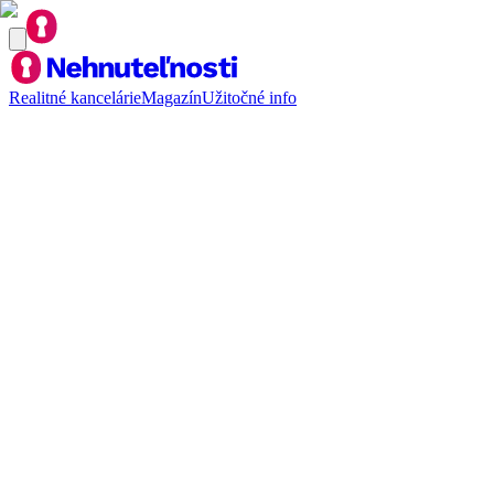
Realitné kancelárie
Magazín
Užitočné info