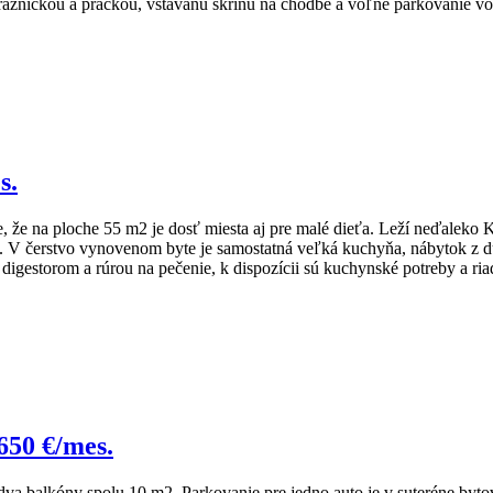
 mrazničkou a práčkou, vstavanú skriňu na chodbe a voľné parkovanie 
s.
e, že na ploche 55 m2 je dosť miesta aj pre malé dieťa. Leží neďaleko 
V čerstvo vynovenom byte je samostatná veľká kuchyňa, nábytok z dub
digestorom a rúrou na pečenie, k dispozícii sú kuchynské potreby a ria
650 €/mes.
va balkóny spolu 10 m2. Parkovanie pre jedno auto je v suteréne by