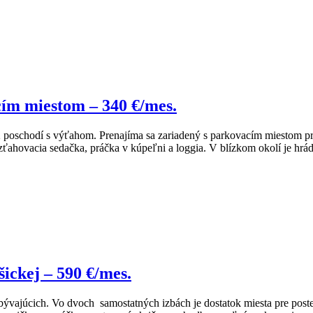
ím miestom – 340 €/mes.
 poschodí s výťahom. Prenajíma sa zariadený s parkovacím miestom 
ozťahovacia sedačka, práčka v kúpeľni a loggia. V blízkom okolí je h
ickej – 590 €/mes.
ubývajúcich. Vo dvoch samostatných izbách je dostatok miesta pre poste