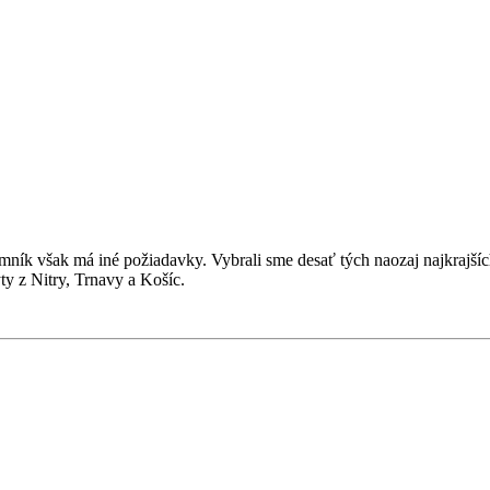
mník však má iné požiadavky. Vybrali sme desať tých naozaj najkrajš
ty z Nitry, Trnavy a Košíc.