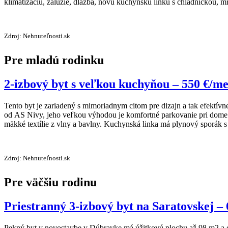
klimatizáciu, žalúzie, dlažba, novú kuchynskú linku s chladničkou,
Zdroj: Nehnuteľnosti.sk
Pre mladú rodinku
2-izbový byt s veľkou kuchyňou – 550 €/me
Tento byt je zariadený s mimoriadnym citom pre dizajn a tak efektívn
od AS Nivy, jeho veľkou výhodou je komfortné parkovanie pri dome. 
mäkké textílie z vlny a bavlny. Kuchynská linka má plynový sporák s 
Zdroj: Nehnuteľnosti.sk
Pre väčšiu rodinu
Priestranný 3-izbový byt na Saratovskej – 
Pekný byt v novostavbe v Dúbravke má úžitkovú plochu až 98 m2 a d