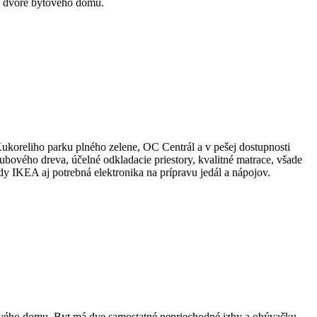
vo dvore bytového domu.
Kukoreliho parku plného zelene, OC Centrál a v pešej dostupnosti
ového dreva, účelné odkladacie priestory, kvalitné matrace, všade
dy IKEA aj potrebná elektronika na prípravu jedál a nápojov.
tového domu. Byt má dve samostatné nepriechodné izby a obývačku