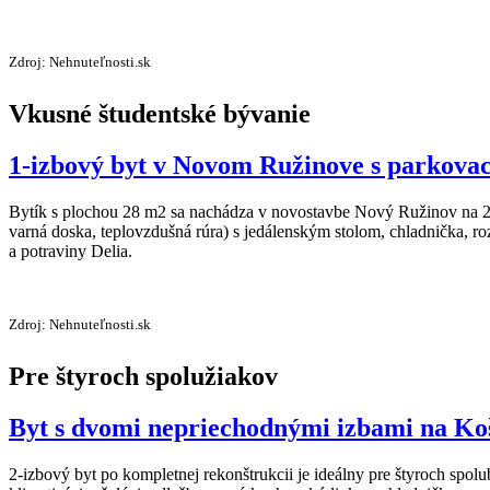
Zdroj: Nehnuteľnosti.sk
Vkusné študentské bývanie
1-izbový byt v Novom Ružinove s parkovac
Bytík s plochou 28 m2 sa nachádza v novostavbe Nový Ružinov na 2
varná doska, teplovzdušná rúra) s jedálenským stolom, chladnička, r
a potraviny Delia.
Zdroj: Nehnuteľnosti.sk
Pre štyroch spolužiakov
Byt s dvomi nepriechodnými izbami na Koš
2-izbový byt po kompletnej rekonštrukcii je ideálny pre štyroch spol