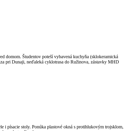
pred domom. Študentov poteší vybavená kuchyňa (sklokeramická
rádza pri Dunaji, neďaleká cyklotrasa do Ružinova, zástavky MHD
le i písacie stoly. Ponúka plastové okná s protihlukovým trojsklom,