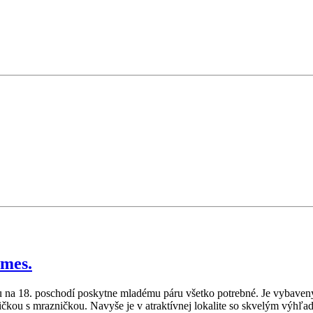
/mes.
 na 18. poschodí poskytne mladému páru všetko potrebné. Je vybavený
ničkou s mrazničkou. Navyše je v atraktívnej lokalite so skvelým vý