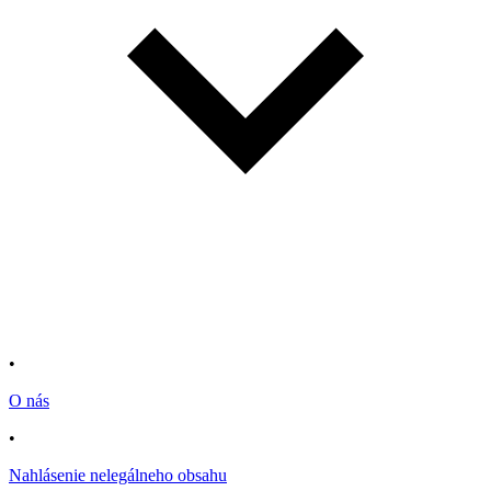
•
O nás
•
Nahlásenie nelegálneho obsahu