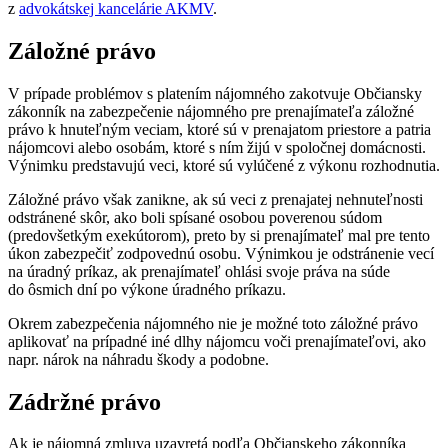
z
advokátskej kancelárie AKMV
.
Záložné právo
V prípade problémov s platením nájomného zakotvuje Občiansky
zákonník na zabezpečenie nájomného pre prenajímateľa záložné
právo k hnuteľným veciam, ktoré sú v prenajatom priestore a patria
nájomcovi alebo osobám, ktoré s ním žijú v spoločnej domácnosti.
Výnimku predstavujú veci, ktoré sú vylúčené z výkonu rozhodnutia.
Záložné právo však zanikne, ak sú veci z prenajatej nehnuteľnosti
odstránené skôr, ako boli spísané osobou poverenou súdom
(predovšetkým exekútorom), preto by si prenajímateľ mal pre tento
úkon zabezpečiť zodpovednú osobu. Výnimkou je odstránenie vecí
na úradný príkaz, ak prenajímateľ ohlási svoje práva na súde
do ôsmich dní po výkone úradného príkazu.
Okrem zabezpečenia nájomného nie je možné toto záložné právo
aplikovať na prípadné iné dlhy nájomcu voči prenajímateľovi, ako
napr. nárok na náhradu škody a podobne.
Zádržné právo
Ak je nájomná zmluva uzavretá podľa Občianskeho zákonníka