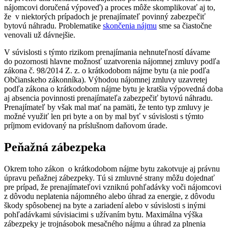
nájomcovi doručená výpoveď) a proces môže skomplikovať aj to,
že v niektorých prípadoch je prenajímateľ povinný zabezpečiť
bytovú náhradu. Problematike
skončenia nájmu
sme sa čiastočne
venovali už dávnejšie.
V súvislosti s týmto rizikom prenajímania nehnuteľností dávame
do pozornosti hlavne možnosť uzatvorenia nájomnej zmluvy podľa
zákona č. 98/2014 Z. z. o krátkodobom nájme bytu (a nie podľa
Občianskeho zákonníka). Výhodou nájomnej zmluvy uzavretej
podľa zákona o krátkodobom nájme bytu je kratšia výpovedná doba
aj absencia povinnosti prenajímateľa zabezpečiť bytovú náhradu.
Prenajímateľ by však mal mať na pamäti, že tento typ zmluvy je
možné využiť len pri byte a on by mal byť v súvislosti s týmto
príjmom evidovaný na príslušnom daňovom úrade.
Peňažná zábezpeka
Okrem toho zákon o krátkodobom nájme bytu zakotvuje aj právnu
úpravu peňažnej zábezpeky. Tú si zmluvné strany môžu dojednať
pre prípad, že prenajímateľovi vzniknú pohľadávky voči nájomcovi
z dôvodu neplatenia nájomného alebo úhrad za energie, z dôvodu
škody spôsobenej na byte a zariadení alebo v súvislosti s inými
pohľadávkami súvisiacimi s užívaním bytu. Maximálna výška
zábezpeky je trojnásobok mesačného nájmu a úhrad za plnenia