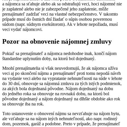
a nájomca sa sťahuje alebo ak sa odstraňujú veci, hoci nájomné nie
je zaplatené alebo nie je zabezpečené jeho zaplatenie, môže
prenajímateľ zadržať veci na vlastné nebezpečenstvo. V takomto
prípade musí do ôsmich dní žiadať o súpis osobou poverenou
súdom (napr. súdnym exekútorom). Ak v lehote nepožiada, musí
veci vydať nájomcovi.
Pozor na obnovenie nájomnej zmluvy
Pokiaľ sa prenajímateľ a nájomca nedohodne inak, končí nájom
štandardne uplynutím doby, na ktorú bol dojednaný.
Mnohí prenajímatelia si však neuvedomujú, že ak nájomca užíva
veci aj po skončení nájmu a prenajímateľ proti tomu nepodá návrh
na vydanie veci alebo na vypratanie nehnuteľnosti na súde v lehote
do 30 dní, obnovuje sa nájomná zmluva za tých istých podmienok,
za akých bola dojednaná pôvodne. Nájom dojednaný na dobu
do jedného roka sa obnovuje na rovnakú dobu, na ktorú bol
pôvodne dojednaný a nájom dojednaný na dlhšie obdobie ako rok
sa obnovuje iba na rok.
Toto ustanovenie o obnovení nájmu sa nevzťahuje na nájom bytu,
ale vzťahuje sa na nájom iných nehnuteľností, ako napr. rodinný
dom, pozemok, garáž a podobne. Preto v prípade, že prenajímateľ