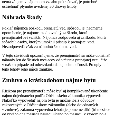
nemá záujem v nájomnom vzťahu pokračovať, je potrebné
ustriehnuť plynutie uvedenej 30 dňovej lehoty.
Náhrada škody
Pokiaľ nájomca poškodil prenajatú vec, spôsobil jej nadmerné
opotrebenie, je nájomca zodpovedný za škodu, ktorá
prenajímateľovi vznikla. Nájomca zodpovedá aj za škodu, ktorú
spôsobili osoby, ktorým umožnil prístup k prenajatej veci.
Nezodpovedá však za náhodnú škodu na veci.
V tejto súvislosti upozorňujeme, že prenajímateľ sa môže domáhať
náhrady len do šiestich mesiacov od vrátenia prenajatej veci, čiže
v našom prípade od odovzdania danej nehnuteľnosti. Po uplynutí
tejto lehoty jeho nárok zanikne.
Zmluva o krátkodobom nájme bytu
Rizikom pre prenajímateľa môže byť aj komplikované ukončenie
nájmu dojednaného podľa Občianskeho zákonníka výpoveďou.
Nakoľko vypovedať nájom bytu je možné iba z dôvodov
zakotvených v Občianskom zákonníku (alebo dojednaných
v zmluve), zákonná výpovedná lehota je pomerne dlhá (tri mesiace
od prvého dňa mesiaca nasledujúceho po mesiaci, v ktorom bola