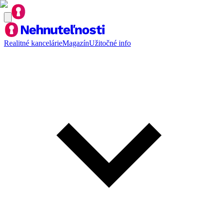
Realitné kancelárie
Magazín
Užitočné info