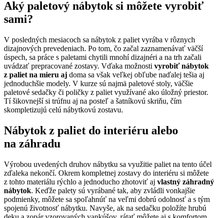
Aký paletový nábytok si môžete vyrobiť
sami?
V posledných mesiacoch sa nábytok z paliet vyrába v rôznych
dizajnových prevedeniach. Po tom, čo začal zaznamenávať väčší
úspech, sa práce s paletami chytili mnohí dizajnéri a na trh začali
uvádzať prepracované zostavy. Vďaka možnosti
vyrobiť nábytok
z paliet na mieru aj
doma sa však veľkej obľube naďalej tešia aj
jednoduchšie modely. V kurze sú najmä paletové stoly, väčšie
paletové sedačky či poličky z paliet využívané ako úložný priestor.
Tí šikovnejší si trúfnu aj na posteľ a šatníkovú skriňu, čím
skompletizujú celú nábytkovú zostavu.
Nábytok z paliet do interiéru alebo
na záhradu
Výrobou uvedených druhov nábytku sa využitie paliet na tento účel
zďaleka nekončí. Okrem kompletnej zostavy do interiéru si môžete
z tohto materiálu rýchlo a jednoducho zhotoviť aj
vlastný záhradný
nábytok
. Keďže palety sú vyrábané tak, aby zvládli vonkajšie
podmienky, môžete sa spoľahnúť na veľmi dobrú odolnosť a s tým
spojenú životnosť nábytku. Navyše, ak na sedačku položíte hrubú
deku a zopár vzorovaných vankúšov, rátať môžete aj s komfortom