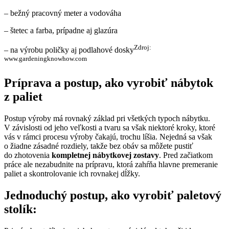
– bežný pracovný meter a vodováha
– štetec a farba, prípadne aj glazúra
Zdroj:
– na výrobu poličky aj podlahové dosky
www.gardeningknowhow.com
Príprava a postup, ako vyrobiť nábytok
z paliet
Postup výroby má rovnaký základ pri všetkých typoch nábytku.
V závislosti od jeho veľkosti a tvaru sa však niektoré kroky, ktoré
vás v rámci procesu výroby čakajú, trochu líšia. Nejedná sa však
o žiadne zásadné rozdiely, takže bez obáv sa môžete pustiť
do zhotovenia
kompletnej nábytkovej zostavy
. Pred začiatkom
práce ale nezabudnite na prípravu, ktorá zahŕňa hlavne premeranie
paliet a skontrolovanie ich rovnakej dĺžky.
Jednoduchý postup, ako vyrobiť paletový
stolík: