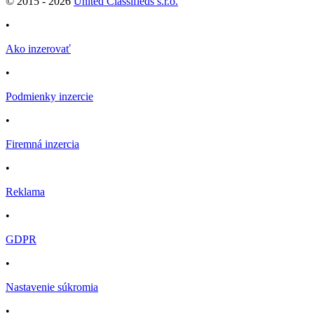
© 2015 -
2026
United Classifieds s.r.o.
•
Ako inzerovať
•
Podmienky inzercie
•
Firemná inzercia
•
Reklama
•
GDPR
•
Nastavenie súkromia
•