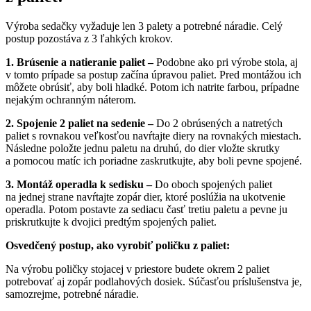
Výroba sedačky vyžaduje len 3 palety a potrebné náradie. Celý
postup pozostáva z 3 ľahkých krokov.
1. Brúsenie a natieranie paliet –
Podobne ako pri výrobe stola, aj
v tomto prípade sa postup začína úpravou paliet. Pred montážou ich
môžete obrúsiť, aby boli hladké. Potom ich natrite farbou, prípadne
nejakým ochranným náterom.
2. Spojenie 2 paliet na sedenie –
Do 2 obrúsených a natretých
paliet s rovnakou veľkosťou navŕtajte diery na rovnakých miestach.
Následne položte jednu paletu na druhú, do dier vložte skrutky
a pomocou matíc ich poriadne zaskrutkujte, aby boli pevne spojené.
3. Montáž operadla k sedisku –
Do oboch spojených paliet
na jednej strane navŕtajte zopár dier, ktoré poslúžia na ukotvenie
operadla. Potom postavte za sediacu časť tretiu paletu a pevne ju
priskrutkujte k dvojici predtým spojených paliet.
Osvedčený postup, ako vyrobiť poličku z paliet:
Na výrobu poličky stojacej v priestore budete okrem 2 paliet
potrebovať aj zopár podlahových dosiek. Súčasťou príslušenstva je,
samozrejme, potrebné náradie.