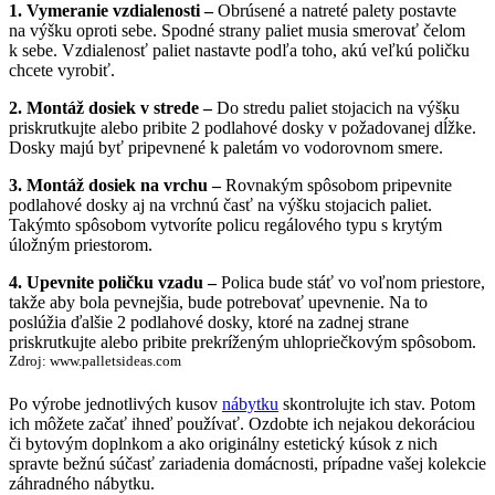
1. Vymeranie vzdialenosti –
Obrúsené a natreté palety postavte
na výšku oproti sebe. Spodné strany paliet musia smerovať čelom
k sebe. Vzdialenosť paliet nastavte podľa toho, akú veľkú poličku
chcete vyrobiť.
2. Montáž dosiek v strede –
Do stredu paliet stojacich na výšku
priskrutkujte alebo pribite 2 podlahové dosky v požadovanej dĺžke.
Dosky majú byť pripevnené k paletám vo vodorovnom smere.
3. Montáž dosiek na vrchu –
Rovnakým spôsobom pripevnite
podlahové dosky aj na vrchnú časť na výšku stojacich paliet.
Takýmto spôsobom vytvoríte policu regálového typu s krytým
úložným priestorom.
4. Upevnite poličku vzadu –
Polica bude stáť vo voľnom priestore,
takže aby bola pevnejšia, bude potrebovať upevnenie. Na to
poslúžia ďalšie 2 podlahové dosky, ktoré na zadnej strane
priskrutkujte alebo pribite prekríženým uhlopriečkovým spôsobom.
Zdroj: www.palletsideas.com
Po výrobe jednotlivých kusov
nábytku
skontrolujte ich stav. Potom
ich môžete začať ihneď používať. Ozdobte ich nejakou dekoráciou
či bytovým doplnkom a ako originálny estetický kúsok z nich
spravte bežnú súčasť zariadenia domácnosti, prípadne vašej kolekcie
záhradného nábytku.