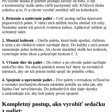
Pri výrobe stolíka je priebeh postupu závislý od toho, či ide
o konferenčný stolík alebo väčší kuchynský stôl. Kľúčovú úlohu
zohráva aj to, či si chcete vyrobiť mobilný stôl na kolieskach.
1. Brúsenie a natieranie paliet –
Celý postup začína úpravami
pripravených paliet. V rámci nich môžete trochu obrúsiť ich rohy.
Následne natrite ich povrch zvolenou farbou. Aplikovať môžete aj
ochranný náter.
2. Montáž koliesok –
Otočte paletu, ktorá bude spodná, chrbtom
k zemi a do všetkých rohov navŕtajte diery. Do každej z nich potom
namontujte jedno koliesko. Ak chcete imobilný stolík bez koliesok,
vynechajte tento úkon a pokračujte krokom č. 3.
3. Vŕtanie dier do paliet –
Do rohov a po obvode paliet navŕtajte
niekoľko dier. Na oboch paletách musia byť diery na rovnakých
miestach, aby ste ich potom mohli spojiť do jedného celku.
4. Spojenie a upevnenie paliet –
Dve palety s rovnakou veľkosťou
a rovnako navŕtanými dierami následne položte na seba tak, aby
žiadna časť nevyčnievala. Do jednotlivých dier dajte skrutky
a zaskrutkujte ich, aby boli palety pevne spojené.
Kompletný postup, ako vyrobiť sedačku
z paliet: