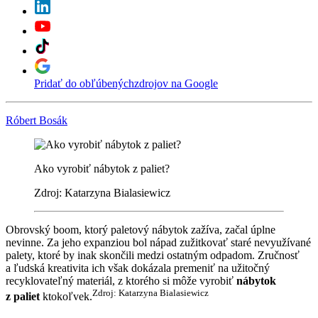
Pridať do obľúbených
zdrojov na Google
Róbert Bosák
Ako vyrobiť nábytok z paliet?
Zdroj: Katarzyna Bialasiewicz
Obrovský boom, ktorý paletový nábytok zažíva, začal úplne
nevinne. Za jeho expanziou bol nápad zužitkovať staré nevyužívané
palety, ktoré by inak skončili medzi ostatným odpadom. Zručnosť
a ľudská kreativita ich však dokázala premeniť na užitočný
recyklovateľný materiál, z ktorého si môže vyrobiť
nábytok
Zdroj: Katarzyna Bialasiewicz
z paliet
ktokoľvek.