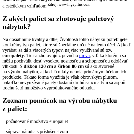
Zdroj: www.ingeprins.com
a estetickým vzhľadom.
Z akých paliet sa zhotovuje paletový
nábytok?
Na dosiahnutie kvality a dlhej životnosti tohto nábytku potrebujete
konkrétny typ paliet, ktoré sú špeciálne určené na tento účel. Aj keď
vyrábať sa dá z viacerých typov, najviac využívané sú tzv.
europalety
. Tie sa zhotovujú z pevného
dreva
, vďaka ktorému sa
môžu pochváliť dosť vysokou nosnosťou a schopnosťou odolávať
vlhkosti. S
dĺžkou 120 cm a šírkou 80 cm
sú ako stvorené
na výrobu nábytku, aj keď tá nikdy nebola primárnym účelom ich
produkcie. Takáto forma využitia je však obrovským plusom,
nakoľko nevyužívané palety dostanú druhú šancu a tým sa aspoň
trochu šetrí množstvo vyprodukovaného odpadu.
Zoznam pomôcok na výrobu nábytku
z paliet:
– požadované množstvo europaliet
– súprava náradia s príslušenstvom