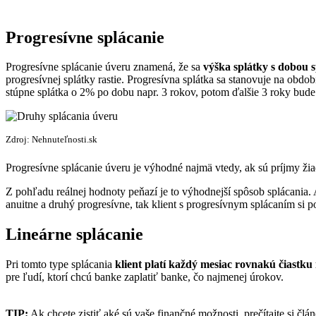
Progresívne splácanie
Progresívne splácanie úveru znamená, že sa
výška splátky s dobou 
progresívnej splátky rastie. Progresívna splátka sa stanovuje na obdob
stúpne splátka o 2% po dobu napr. 3 rokov, potom ďalšie 3 roky bude
Zdroj: Nehnuteľnosti.sk
Progresívne splácanie úveru je výhodné najmä vtedy, ak sú príjmy žia
Z pohľadu reálnej hodnoty peňazí je to výhodnejší spôsob splácania
anuitne a druhý progresívne, tak klient s progresívnym splácaním si p
Lineárne splácanie
Pri tomto type splácania
klient platí každý mesiac rovnakú čiastku i
pre ľudí, ktorí chcú banke zaplatiť banke, čo najmenej úrokov.
TIP:
Ak chcete zistiť aké sú vaše finančné možnosti, prečítajte si člá