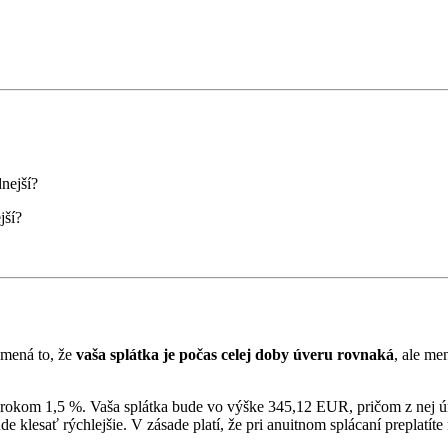
jší?
amená to, že
vaša splátka je počas celej doby úveru rovnaká
, ale me
 úrokom 1,5 %. Vaša splátka bude vo výške 345,12 EUR, pričom z nej 
de klesať rýchlejšie. V zásade platí, že pri anuitnom splácaní preplatí