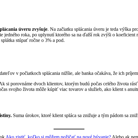
splácania úveru zvyšuje
. Na začiatku splácania úveru je teda výška pr
ie jedného roka, po uplynutí ktorého sa na ďalší rok zvýši o koeficient 
 splátka stúpať ročne o 3% a pod.
dateľov v počiatkoch splácania nižšie, ale banka očakáva, že ich príjem
. Ak si porovnáme dvoch klientov, ktorým budú počas celého života rás
očas svojho života môže kúpiť viac tovarov a služieb, ako klient s anu
stiny.
Suma úrokov, ktoré klient spláca sa znižuje a tým pádom sa zniž
nok
Ako zistiť, koľko si môžem požičať na nové bývanie?
Alebo ak nemá