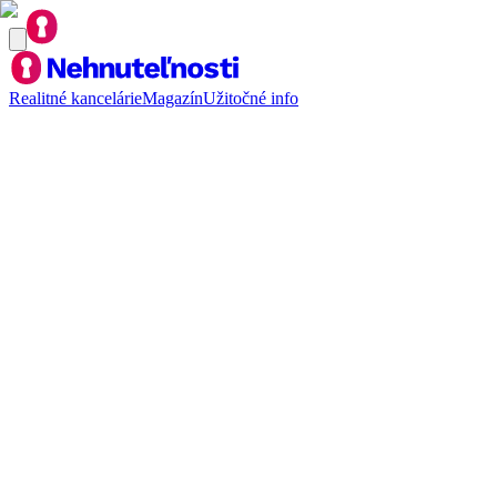
Realitné kancelárie
Magazín
Užitočné info