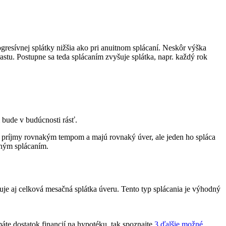
ogresívnej splátky nižšia ako pri anuitnom splácaní. Neskôr výška
rastu. Postupne sa teda splácaním zvyšuje splátka, napr. každý rok
 bude v budúcnosti rásť.
ť príjmy rovnakým tempom a majú rovnaký úver, ale jeden ho spláca
itným splácaním.
uje aj celková mesačná splátka úveru. Tento typ splácania je výhodný
te dostatok financií na hypotéku, tak spoznajte
3 ďalšie možné