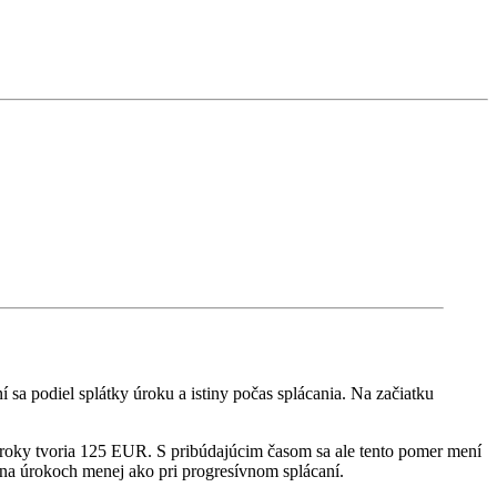
ní sa podiel splátky úroku a istiny počas splácania. Na začiatku
úroky tvoria 125 EUR. S pribúdajúcim časom sa ale tento pomer mení
te na úrokoch menej ako pri progresívnom splácaní.