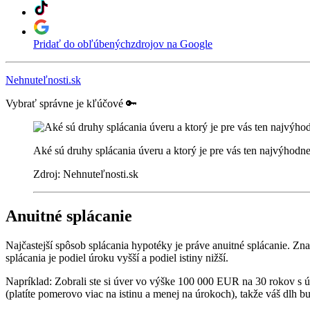
Pridať do obľúbených
zdrojov na Google
Nehnuteľnosti.sk
Vybrať správne je kľúčové 🔑
Aké sú druhy splácania úveru a ktorý je pre vás ten najvýhodne
Zdroj: Nehnuteľnosti.sk
Anuitné splácanie
Najčastejší spôsob splácania hypotéky je práve anuitné splácanie. Zn
splácania je podiel úroku vyšší a podiel istiny nižší.
Napríklad: Zobrali ste si úver vo výške 100 000 EUR na 30 rokov s
(platíte pomerovo viac na istinu a menej na úrokoch), takže váš dlh bu