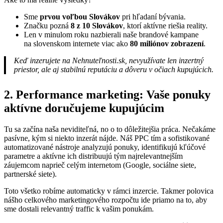
Sme
prvou voľbou Slovákov
pri hľadaní bývania.
Značku pozná
8 z 10 Slovákov
, ktorí aktívne riešia reality.
Len v minulom roku nazbierali naše brandové kampane
na slovenskom internete viac ako
80 miliónov zobrazení
.
Keď inzerujete na Nehnuteľnosti.sk, nevyužívate len inzertný
priestor, ale aj stabilnú reputáciu a dôveru v očiach kupujúcich.
2. Performance marketing: Vaše ponuky
aktívne doručujeme kupujúcim
Tu sa začína naša neviditeľná, no o to dôležitejšia práca. Nečakáme
pasívne, kým si niekto inzerát nájde. Náš PPC tím a sofistikované
automatizované nástroje analyzujú ponuky, identifikujú kľúčové
parametre a aktívne ich distribuujú tým najrelevantnejším
záujemcom naprieč celým internetom (Google, sociálne siete,
partnerské siete).
Toto všetko robíme automaticky v rámci inzercie. Takmer polovica
nášho celkového marketingového rozpočtu ide priamo na to, aby
sme dostali relevantný traffic k vašim ponukám.