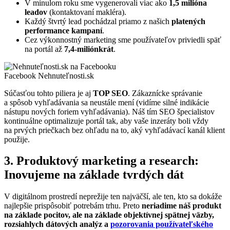
V minulom roku sme vygenerovali viac ako
1,5 milióna
leadov
(kontaktovaní makléra).
Každý štvrtý lead pochádzal priamo z našich
platených
performance kampaní
.
Cez výkonnostný marketing sme používateľov priviedli späť
na portál až
7,4-miliónkrát
.
Facebook Nehnuteľnosti.sk
Súčasťou tohto piliera je aj
TOP SEO
. Zákaznícke správanie
a spôsob vyhľadávania sa neustále mení (vidíme silné indikácie
nástupu nových foriem vyhľadávania). Náš tím SEO špecialistov
kontinuálne optimalizuje portál tak, aby vaše inzeráty boli vždy
na prvých priečkach bez ohľadu na to, aký vyhľadávací kanál klient
použije.
3. Produktový marketing a research:
Inovujeme na základe tvrdých dát
V digitálnom prostredí neprežije ten najväčší, ale ten, kto sa dokáže
najlepšie prispôsobiť potrebám trhu. Preto
neriadime náš produkt
na základe pocitov, ale na základe objektívnej spätnej väzby,
rozsiahlych dátových analýz a
pozorovania používateľského