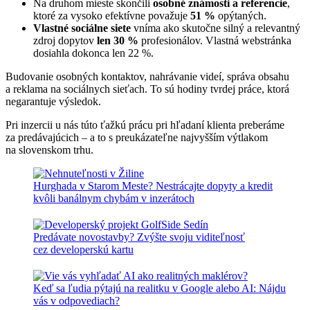
Na druhom mieste skončili
osobné známosti a referencie
,
ktoré za vysoko efektívne považuje
51 %
opýtaných.
Vlastné sociálne siete
vníma ako skutočne silný a relevantný
zdroj dopytov
len 30 %
profesionálov. Vlastná webstránka
dosiahla dokonca len 22 %.
Budovanie osobných kontaktov, nahrávanie videí, správa obsahu
a reklama na sociálnych sieťach. To sú hodiny tvrdej práce, ktorá
negarantuje výsledok.
Pri inzercii u nás túto ťažkú prácu pri hľadaní klienta preberáme
za predávajúcich – a to s preukázateľne najvyšším výtlakom
na slovenskom trhu.
Hurghada v Starom Meste? Nestrácajte dopyty a kredit
kvôli banálnym chybám v inzerátoch
Predávate novostavby? Zvýšte svoju viditeľnosť
cez developerskú kartu
Keď sa ľudia pýtajú na realitku v Google alebo AI: Nájdu
vás v odpovediach?