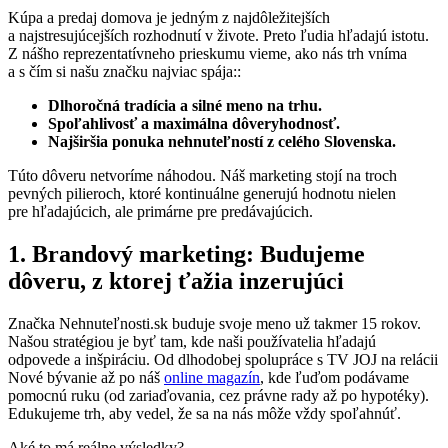
Kúpa a predaj domova je jedným z najdôležitejších
a najstresujúcejších rozhodnutí v živote. Preto ľudia hľadajú istotu.
Z nášho reprezentatívneho prieskumu vieme, ako nás trh vníma
a s čím si našu značku najviac spája::
Dlhoročná tradícia a silné meno na trhu.
Spoľahlivosť a maximálna dôveryhodnosť.
Najširšia ponuka nehnuteľností z celého Slovenska.
Túto dôveru netvoríme náhodou. Náš marketing stojí na troch
pevných pilieroch, ktoré kontinuálne generujú hodnotu nielen
pre hľadajúcich, ale primárne pre predávajúcich.
1. Brandový marketing: Budujeme
dôveru, z ktorej ťažia inzerujúci
Značka Nehnuteľnosti.sk buduje svoje meno už takmer 15 rokov.
Našou stratégiou je byť tam, kde naši používatelia hľadajú
odpovede a inšpiráciu. Od dlhodobej spolupráce s TV JOJ na relácii
Nové bývanie až po náš
online magazín
, kde ľuďom podávame
pomocnú ruku (od zariaďovania, cez právne rady až po hypotéky).
Edukujeme trh, aby vedel, že sa na nás môže vždy spoľahnúť.
Aké to má reálne výsledky?