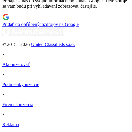
Pridajte si nás do svojho informačného kanála Google. Tieto zdroje
sa vám budú pri vyhľadávaní zobrazovať častejšie.
Pridať do obľúbených
zdrojov na Google
© 2015 -
2026
United Classifieds s.r.o.
•
Ako inzerovať
•
Podmienky inzercie
•
Firemná inzercia
•
Reklama