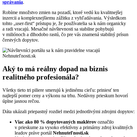
správania
.
Robíme množstvo zmien na pozadí, ktoré vedú ku kvalitnejšej
inzercii a komplexnejšiemu zážitku z vyhľadávania. Výsledkom
tohto „user-first“ prístupu je, že používatelia sa k nám organicky
a radi vracajú. Mesačné návštevnosti sa stabilne pohybujú
v miliónoch a dlhodobo rastú, čo pre vás znamená stabilný prísun
čerstvých dopytov.
Nehnuteľnosti.sk
Aký to má reálny dopad na biznis
realitného profesionála?
Všetky tieto tri piliere smerujú k jedinému cieľu: priniesť ten
najlepší pomer ceny a výkonu na trhu. Nedávny prieskum hovorí
úplne jasnou rečou.
Dáta ukázali priepastný rozdiel medzi jednotlivými zdrojmi dopytov:
Viac ako 80 % dopytovaných maklérov
označilo
v prieskume za vysoko efektívny a primárny zdroj kvalitných
leadov práve portál
Nehnuteľnosti.sk