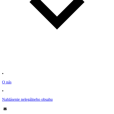
•
O nás
•
Nahlásenie nelegálneho obsahu