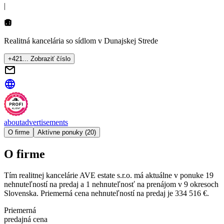
|
Realitná kancelária so sídlom
v Dunajskej Strede
+421... Zobraziť číslo
about
advertisements
O firme
Aktívne ponuky (20)
O firme
Tím realitnej kancelárie
AVE estate s.r.o.
má aktuálne v ponuke
19
nehnuteľností
na predaj
a
1
nehnuteľnosť
na prenájom
v
9
okresoch
Slovenska.
Priemerná cena nehnuteľností na predaj je
334 516 €
.
Priemerná
predajná cena