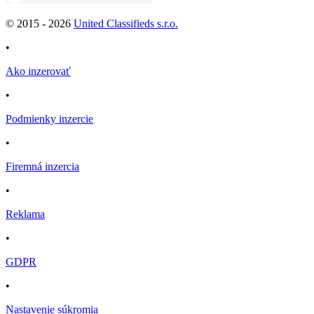
© 2015 -
2026
United Classifieds s.r.o.
•
Ako inzerovať
•
Podmienky inzercie
•
Firemná inzercia
•
Reklama
•
GDPR
•
Nastavenie súkromia