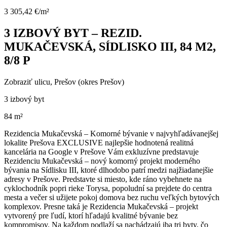
3 305,42 €/m²
3 IZBOVÝ BYT – REZID.
MUKAČEVSKÁ, SÍDLISKO III, 84 M2,
8/8 P
Zobraziť ulicu
, Prešov (okres Prešov)
3 izbový byt
84 m²
Rezidencia Mukačevská – Komorné bývanie v najvyhľadávanejšej
lokalite Prešova EXCLUSIVE najlepšie hodnotená realitná
kancelária na Google v Prešove Vám exkluzívne predstavuje
Rezidenciu Mukačevská – nový komorný projekt moderného
bývania na Sídlisku III, ktoré dlhodobo patrí medzi najžiadanejšie
adresy v Prešove. Predstavte si miesto, kde ráno vybehnete na
cyklochodník popri rieke Torysa, popoludní sa prejdete do centra
mesta a večer si užijete pokoj domova bez ruchu veľkých bytových
komplexov. Presne taká je Rezidencia Mukačevská – projekt
vytvorený pre ľudí, ktorí hľadajú kvalitné bývanie bez
kompromisov. Na každom podlaží sa nachádzajú iba tri byty, čo