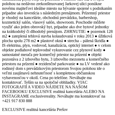
polohou na nedávno zrekonštruovanej Jarkovej ulici ponúkne
novému majiteľovi ideálne miesto na bývanie spojené s podnikaním
prípadne ako investícia s následným prenájmom. Prízemný priestor
je vhodný na kancelárie, obchodnú prevádzku, barbershop,
kozmetický salón, vlasový salón, showroom. Poschodie môžete
využiť ako jeden obrovský byt, prípadne ako dve bytové jednotky
na krátkodobý či dlhodobý prenájom. ZHRNUTIE: ● pozemok 128
m2 ● zateplená tehlová stavba kolaudovaná v roku 2013 ● úžitková
plocha spolu 278 m2 ● plastové okná ● strecha – pálená škridla ●
IS elektrina, plyn, vodovod, kanalizácia, optický internet ● v celom
objekte podlahové teplovodné vykurovanie cez plynové kotly ●
samostatné merača pre komerčný priestor na prízemí ● objekt
pozostáva z 2 izbového bytu, 3 izbového mezonetu a komerčného
priestoru na prízemí ● rezidenčné parkovanie ● na LV vedené ako
rodinný dom s prevádzkovým priestorom Svojou polohou ide o
veľmi zaujímavú nehnuteľnosť s kompletnou občianskou
vybavenosťou v okolí. Cena po telefóne. Neváhajte ma
kontaktovať. Teším sa na spoločné obhliadky. VIAC
FOTOGRAFIÍ A VIDEO NÁJDETE NA NAŠOM
FACEBOOKU EXCLUSIVE realitná kancelária ALEBO NA
INSTAGRAME exclusivereality. Neváhajte ma kontaktovať na
+421 917 830 888
EXCLUSIVE realitná kancelária Prešov