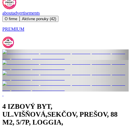
about
advertisements
O firme
Aktívne ponuky (42)
PREMIUM
4 IZBOVÝ BYT,
UL.VIŠŇOVÁ,SEKČOV, PREŠOV, 88
M2, 5/7P, LOGGIA,