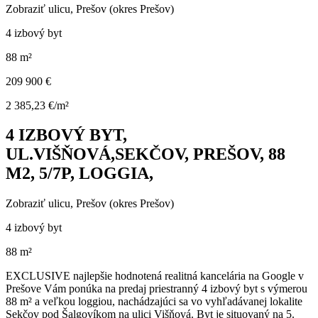
Zobraziť ulicu
, Prešov (okres Prešov)
4 izbový byt
88 m²
209 900 €
2 385,23 €/m²
4 IZBOVÝ BYT,
UL.VIŠŇOVÁ,SEKČOV, PREŠOV, 88
M2, 5/7P, LOGGIA,
Zobraziť ulicu
, Prešov (okres Prešov)
4 izbový byt
88 m²
EXCLUSIVE najlepšie hodnotená realitná kancelária na Google v
Prešove Vám ponúka na predaj priestranný 4 izbový byt s výmerou
88 m² a veľkou loggiou, nachádzajúci sa vo vyhľadávanej lokalite
Sekčov pod Šalgovíkom na ulici Višňová. Byt je situovaný na 5.