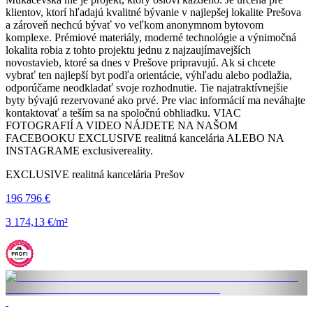
klientov, ktorí hľadajú kvalitné bývanie v najlepšej lokalite Prešova
a zároveň nechcú bývať vo veľkom anonymnom bytovom
komplexe. Prémiové materiály, moderné technológie a výnimočná
lokalita robia z tohto projektu jednu z najzaujímavejších
novostavieb, ktoré sa dnes v Prešove pripravujú. Ak si chcete
vybrať ten najlepší byt podľa orientácie, výhľadu alebo podlažia,
odporúčame neodkladať svoje rozhodnutie. Tie najatraktívnejšie
byty bývajú rezervované ako prvé. Pre viac informácií ma neváhajte
kontaktovať a teším sa na spoločnú obhliadku. VIAC
FOTOGRAFIÍ A VIDEO NÁJDETE NA NAŠOM
FACEBOOKU EXCLUSIVE realitná kancelária ALEBO NA
INSTAGRAME exclusivereality.
EXCLUSIVE realitná kancelária Prešov
196 796 €
3 174,13 €/m²