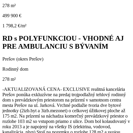
278 m²
499 900 €
1 798,2 €/m²
RD s POLYFUNKCIOU - VHODNÉ AJ
PRE AMBULANCIU S BÝVANÍM
Prešov (okres Prešov)
Rodinný dom
278 m²
-AKTUALIZOVANÁ CENA- EXCLUSIVE realitná kancelária
Prešov ponúka exkluzívne na predaj trojpodlažný tehlový rodinný
dom s prevádzkovým priestorom na prízemí v samotnom centra
mesta Prešov na ul. Jarková. Vrchné podlažie tvoria dve bytové
jednotky (2izb.byt a 3izb.mezonet) o celkovej úžitkovej ploche až
175 m2. Na prízemí sa náchadza komerčný prevádzkový priestor o
rozlohe 103 m2 so vstupom priamo z ulice. Dom bol kolaudovaný v
roku 2013 a je napojený na všetky IS (elektrina, vodovod,
kanalizácia, plyn) Stojí na pozemku o rozlohe 128 m2 a svojou