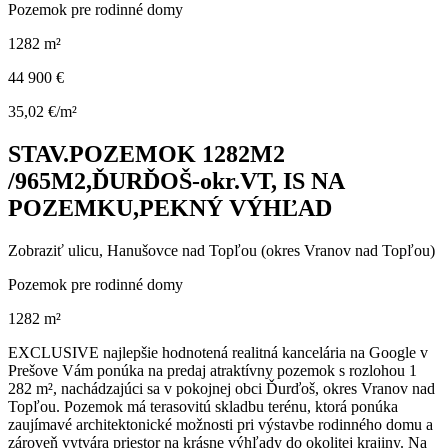
Pozemok pre rodinné domy
1282 m²
44 900 €
35,02 €/m²
STAV.POZEMOK 1282M2
/965M2,ĎURĎOŠ-okr.VT, IS NA
POZEMKU,PEKNÝ VÝHĽAD
Zobraziť ulicu
, Hanušovce nad Topľou (okres Vranov nad Topľou)
Pozemok pre rodinné domy
1282 m²
EXCLUSIVE najlepšie hodnotená realitná kancelária na Google v
Prešove Vám ponúka na predaj atraktívny pozemok s rozlohou 1
282 m², nachádzajúci sa v pokojnej obci Ďurďoš, okres Vranov nad
Topľou. Pozemok má terasovitú skladbu terénu, ktorá ponúka
zaujímavé architektonické možnosti pri výstavbe rodinného domu a
zároveň vytvára priestor na krásne výhľady do okolitej krajiny. Na