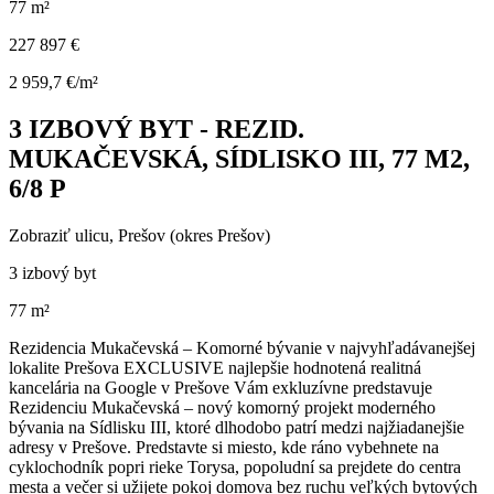
77 m²
227 897 €
2 959,7 €/m²
3 IZBOVÝ BYT - REZID.
MUKAČEVSKÁ, SÍDLISKO III, 77 M2,
6/8 P
Zobraziť ulicu
, Prešov (okres Prešov)
3 izbový byt
77 m²
Rezidencia Mukačevská – Komorné bývanie v najvyhľadávanejšej
lokalite Prešova EXCLUSIVE najlepšie hodnotená realitná
kancelária na Google v Prešove Vám exkluzívne predstavuje
Rezidenciu Mukačevská – nový komorný projekt moderného
bývania na Sídlisku III, ktoré dlhodobo patrí medzi najžiadanejšie
adresy v Prešove. Predstavte si miesto, kde ráno vybehnete na
cyklochodník popri rieke Torysa, popoludní sa prejdete do centra
mesta a večer si užijete pokoj domova bez ruchu veľkých bytových