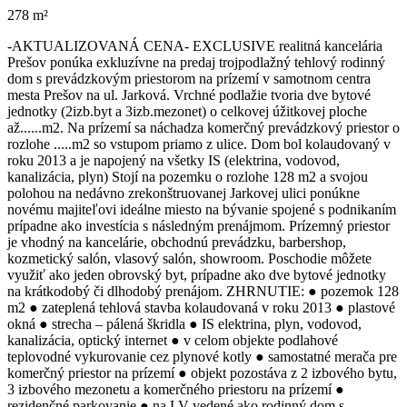
278 m²
-AKTUALIZOVANÁ CENA- EXCLUSIVE realitná kancelária
Prešov ponúka exkluzívne na predaj trojpodlažný tehlový rodinný
dom s prevádzkovým priestorom na prízemí v samotnom centra
mesta Prešov na ul. Jarková. Vrchné podlažie tvoria dve bytové
jednotky (2izb.byt a 3izb.mezonet) o celkovej úžitkovej ploche
až......m2. Na prízemí sa náchadza komerčný prevádzkový priestor o
rozlohe .....m2 so vstupom priamo z ulice. Dom bol kolaudovaný v
roku 2013 a je napojený na všetky IS (elektrina, vodovod,
kanalizácia, plyn) Stojí na pozemku o rozlohe 128 m2 a svojou
polohou na nedávno zrekonštruovanej Jarkovej ulici ponúkne
novému majiteľovi ideálne miesto na bývanie spojené s podnikaním
prípadne ako investícia s následným prenájmom. Prízemný priestor
je vhodný na kancelárie, obchodnú prevádzku, barbershop,
kozmetický salón, vlasový salón, showroom. Poschodie môžete
využiť ako jeden obrovský byt, prípadne ako dve bytové jednotky
na krátkodobý či dlhodobý prenájom. ZHRNUTIE: ● pozemok 128
m2 ● zateplená tehlová stavba kolaudovaná v roku 2013 ● plastové
okná ● strecha – pálená škridla ● IS elektrina, plyn, vodovod,
kanalizácia, optický internet ● v celom objekte podlahové
teplovodné vykurovanie cez plynové kotly ● samostatné merača pre
komerčný priestor na prízemí ● objekt pozostáva z 2 izbového bytu,
3 izbového mezonetu a komerčného priestoru na prízemí ●
rezidenčné parkovanie ● na LV vedené ako rodinný dom s