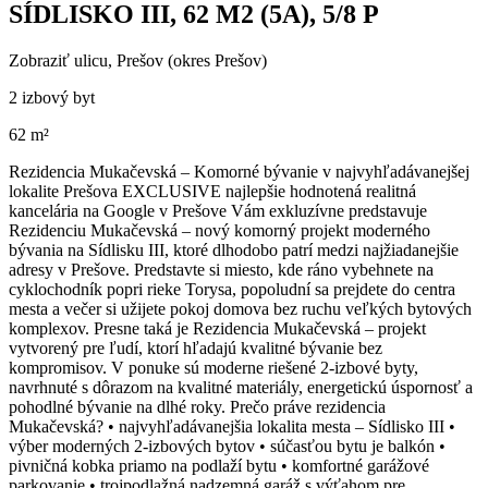
SÍDLISKO III, 62 M2 (5A), 5/8 P
Zobraziť ulicu
, Prešov (okres Prešov)
2 izbový byt
62 m²
Rezidencia Mukačevská – Komorné bývanie v najvyhľadávanejšej
lokalite Prešova EXCLUSIVE najlepšie hodnotená realitná
kancelária na Google v Prešove Vám exkluzívne predstavuje
Rezidenciu Mukačevská – nový komorný projekt moderného
bývania na Sídlisku III, ktoré dlhodobo patrí medzi najžiadanejšie
adresy v Prešove. Predstavte si miesto, kde ráno vybehnete na
cyklochodník popri rieke Torysa, popoludní sa prejdete do centra
mesta a večer si užijete pokoj domova bez ruchu veľkých bytových
komplexov. Presne taká je Rezidencia Mukačevská – projekt
vytvorený pre ľudí, ktorí hľadajú kvalitné bývanie bez
kompromisov. V ponuke sú moderne riešené 2-izbové byty,
navrhnuté s dôrazom na kvalitné materiály, energetickú úspornosť a
pohodlné bývanie na dlhé roky. Prečo práve rezidencia
Mukačevská? • najvyhľadávanejšia lokalita mesta – Sídlisko III •
výber moderných 2-izbových bytov • súčasťou bytu je balkón •
pivničná kobka priamo na podlaží bytu • komfortné garážové
parkovanie • trojpodlažná nadzemná garáž s výťahom pre