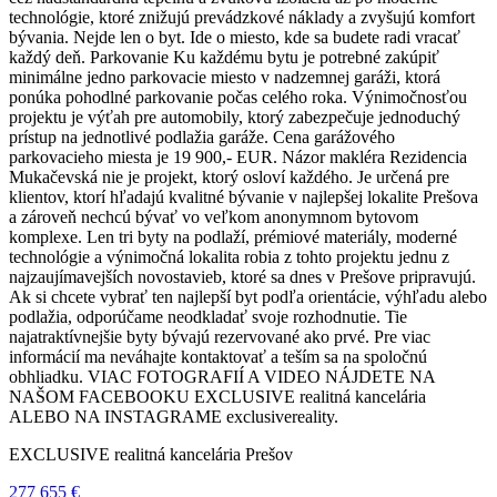
technológie, ktoré znižujú prevádzkové náklady a zvyšujú komfort
bývania. Nejde len o byt. Ide o miesto, kde sa budete radi vracať
každý deň. Parkovanie Ku každému bytu je potrebné zakúpiť
minimálne jedno parkovacie miesto v nadzemnej garáži, ktorá
ponúka pohodlné parkovanie počas celého roka. Výnimočnosťou
projektu je výťah pre automobily, ktorý zabezpečuje jednoduchý
prístup na jednotlivé podlažia garáže. Cena garážového
parkovacieho miesta je 19 900,- EUR. Názor makléra Rezidencia
Mukačevská nie je projekt, ktorý osloví každého. Je určená pre
klientov, ktorí hľadajú kvalitné bývanie v najlepšej lokalite Prešova
a zároveň nechcú bývať vo veľkom anonymnom bytovom
komplexe. Len tri byty na podlaží, prémiové materiály, moderné
technológie a výnimočná lokalita robia z tohto projektu jednu z
najzaujímavejších novostavieb, ktoré sa dnes v Prešove pripravujú.
Ak si chcete vybrať ten najlepší byt podľa orientácie, výhľadu alebo
podlažia, odporúčame neodkladať svoje rozhodnutie. Tie
najatraktívnejšie byty bývajú rezervované ako prvé. Pre viac
informácií ma neváhajte kontaktovať a teším sa na spoločnú
obhliadku. VIAC FOTOGRAFIÍ A VIDEO NÁJDETE NA
NAŠOM FACEBOOKU EXCLUSIVE realitná kancelária
ALEBO NA INSTAGRAME exclusivereality.
EXCLUSIVE realitná kancelária Prešov
277 655 €