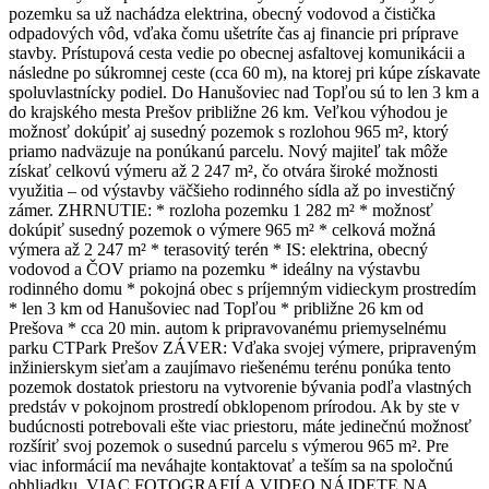
pozemku sa už nachádza elektrina, obecný vodovod a čistička
odpadových vôd, vďaka čomu ušetríte čas aj financie pri príprave
stavby. Prístupová cesta vedie po obecnej asfaltovej komunikácii a
následne po súkromnej ceste (cca 60 m), na ktorej pri kúpe získavate
spoluvlastnícky podiel. Do Hanušoviec nad Topľou sú to len 3 km a
do krajského mesta Prešov približne 26 km. Veľkou výhodou je
možnosť dokúpiť aj susedný pozemok s rozlohou 965 m², ktorý
priamo nadväzuje na ponúkanú parcelu. Nový majiteľ tak môže
získať celkovú výmeru až 2 247 m², čo otvára široké možnosti
využitia – od výstavby väčšieho rodinného sídla až po investičný
zámer. ZHRNUTIE: * rozloha pozemku 1 282 m² * možnosť
dokúpiť susedný pozemok o výmere 965 m² * celková možná
výmera až 2 247 m² * terasovitý terén * IS: elektrina, obecný
vodovod a ČOV priamo na pozemku * ideálny na výstavbu
rodinného domu * pokojná obec s príjemným vidieckym prostredím
* len 3 km od Hanušoviec nad Topľou * približne 26 km od
Prešova * cca 20 min. autom k pripravovanému priemyselnému
parku CTPark Prešov ZÁVER: Vďaka svojej výmere, pripraveným
inžinierskym sieťam a zaujímavo riešenému terénu ponúka tento
pozemok dostatok priestoru na vytvorenie bývania podľa vlastných
predstáv v pokojnom prostredí obklopenom prírodou. Ak by ste v
budúcnosti potrebovali ešte viac priestoru, máte jedinečnú možnosť
rozšíriť svoj pozemok o susednú parcelu s výmerou 965 m². Pre
viac informácií ma neváhajte kontaktovať a teším sa na spoločnú
obhliadku. VIAC FOTOGRAFIÍ A VIDEO NÁJDETE NA