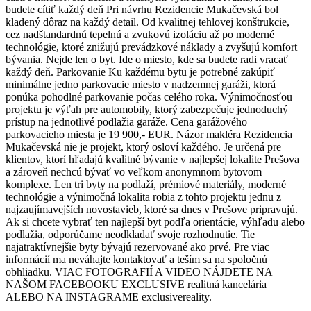
budete cítiť každý deň Pri návrhu Rezidencie Mukačevská bol
kladený dôraz na každý detail. Od kvalitnej tehlovej konštrukcie,
cez nadštandardnú tepelnú a zvukovú izoláciu až po moderné
technológie, ktoré znižujú prevádzkové náklady a zvyšujú komfort
bývania. Nejde len o byt. Ide o miesto, kde sa budete radi vracať
každý deň. Parkovanie Ku každému bytu je potrebné zakúpiť
minimálne jedno parkovacie miesto v nadzemnej garáži, ktorá
ponúka pohodlné parkovanie počas celého roka. Výnimočnosťou
projektu je výťah pre automobily, ktorý zabezpečuje jednoduchý
prístup na jednotlivé podlažia garáže. Cena garážového
parkovacieho miesta je 19 900,- EUR. Názor makléra Rezidencia
Mukačevská nie je projekt, ktorý osloví každého. Je určená pre
klientov, ktorí hľadajú kvalitné bývanie v najlepšej lokalite Prešova
a zároveň nechcú bývať vo veľkom anonymnom bytovom
komplexe. Len tri byty na podlaží, prémiové materiály, moderné
technológie a výnimočná lokalita robia z tohto projektu jednu z
najzaujímavejších novostavieb, ktoré sa dnes v Prešove pripravujú.
Ak si chcete vybrať ten najlepší byt podľa orientácie, výhľadu alebo
podlažia, odporúčame neodkladať svoje rozhodnutie. Tie
najatraktívnejšie byty bývajú rezervované ako prvé. Pre viac
informácií ma neváhajte kontaktovať a teším sa na spoločnú
obhliadku. VIAC FOTOGRAFIÍ A VIDEO NÁJDETE NA
NAŠOM FACEBOOKU EXCLUSIVE realitná kancelária
ALEBO NA INSTAGRAME exclusivereality.