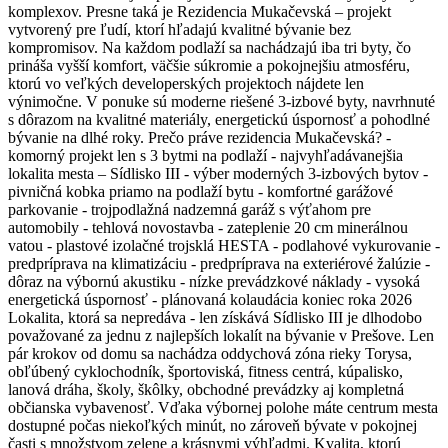
komplexov. Presne taká je Rezidencia Mukačevská – projekt
vytvorený pre ľudí, ktorí hľadajú kvalitné bývanie bez
kompromisov. Na každom podlaží sa nachádzajú iba tri byty, čo
prináša vyšší komfort, väčšie súkromie a pokojnejšiu atmosféru,
ktorú vo veľkých developerských projektoch nájdete len
výnimočne. V ponuke sú moderne riešené 3-izbové byty, navrhnuté
s dôrazom na kvalitné materiály, energetickú úspornosť a pohodlné
bývanie na dlhé roky. Prečo práve rezidencia Mukačevská? -
komorný projekt len s 3 bytmi na podlaží - najvyhľadávanejšia
lokalita mesta – Sídlisko III - výber moderných 3-izbových bytov -
pivničná kobka priamo na podlaží bytu - komfortné garážové
parkovanie - trojpodlažná nadzemná garáž s výťahom pre
automobily - tehlová novostavba - zateplenie 20 cm minerálnou
vatou - plastové izolačné trojsklá HESTA - podlahové vykurovanie -
predpríprava na klimatizáciu - predpríprava na exteriérové žalúzie -
dôraz na výbornú akustiku - nízke prevádzkové náklady - vysoká
energetická úspornosť - plánovaná kolaudácia koniec roka 2026
Lokalita, ktorá sa nepredáva - len získává Sídlisko III je dlhodobo
považované za jednu z najlepších lokalít na bývanie v Prešove. Len
pár krokov od domu sa nachádza oddychová zóna rieky Torysa,
obľúbený cyklochodník, športoviská, fitness centrá, kúpalisko,
lanová dráha, školy, škôlky, obchodné prevádzky aj kompletná
občianska vybavenosť. Vďaka výbornej polohe máte centrum mesta
dostupné počas niekoľkých minút, no zároveň bývate v pokojnej
časti s množstvom zelene a krásnymi výhľadmi. Kvalita, ktorú