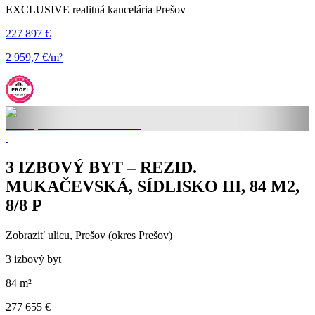
EXCLUSIVE realitná kancelária Prešov
227 897 €
2 959,7 €/m²
3 IZBOVÝ BYT – REZID.
MUKAČEVSKÁ, SÍDLISKO III, 84 M2,
8/8 P
Zobraziť ulicu
, Prešov (okres Prešov)
3 izbový byt
84 m²
277 655 €