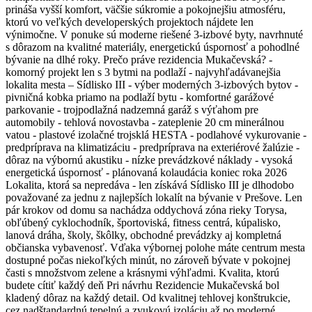
prináša vyšší komfort, väčšie súkromie a pokojnejšiu atmosféru,
ktorú vo veľkých developerských projektoch nájdete len
výnimočne. V ponuke sú moderne riešené 3-izbové byty, navrhnuté
s dôrazom na kvalitné materiály, energetickú úspornosť a pohodlné
bývanie na dlhé roky. Prečo práve rezidencia Mukačevská? -
komorný projekt len s 3 bytmi na podlaží - najvyhľadávanejšia
lokalita mesta – Sídlisko III - výber moderných 3-izbových bytov -
pivničná kobka priamo na podlaží bytu - komfortné garážové
parkovanie - trojpodlažná nadzemná garáž s výťahom pre
automobily - tehlová novostavba - zateplenie 20 cm minerálnou
vatou - plastové izolačné trojsklá HESTA - podlahové vykurovanie -
predpríprava na klimatizáciu - predpríprava na exteriérové žalúzie -
dôraz na výbornú akustiku - nízke prevádzkové náklady - vysoká
energetická úspornosť - plánovaná kolaudácia koniec roka 2026
Lokalita, ktorá sa nepredáva - len získává Sídlisko III je dlhodobo
považované za jednu z najlepších lokalít na bývanie v Prešove. Len
pár krokov od domu sa nachádza oddychová zóna rieky Torysa,
obľúbený cyklochodník, športoviská, fitness centrá, kúpalisko,
lanová dráha, školy, škôlky, obchodné prevádzky aj kompletná
občianska vybavenosť. Vďaka výbornej polohe máte centrum mesta
dostupné počas niekoľkých minút, no zároveň bývate v pokojnej
časti s množstvom zelene a krásnymi výhľadmi. Kvalita, ktorú
budete cítiť každý deň Pri návrhu Rezidencie Mukačevská bol
kladený dôraz na každý detail. Od kvalitnej tehlovej konštrukcie,
cez nadštandardnú tepelnú a zvukovú izoláciu až po moderné