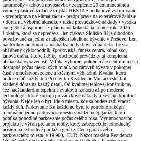
automobily • tehlová novostavba • zateplenie 20 cm minerálnou
vatou • plastové izolačné trojsklá HESTA • podlahové vykurovanie
• predpríprava na klimatizáciu • predpríprava na exteriérové žalúzie
• dôraz na výbornú akustiku • nízke prevádzkové náklady • vysoká
energetická úspornosť • plánovaná kolaudácia koniec roka 2026
Lokalita, ktorá sa nepredáva - len získava Sídlisko III je dlhodobo
považované za jednu z najlepších lokalít na bývanie v Prešove. Len
pár krokov od domu sa nachádza oddychová zóna rieky Torysa,
obľúbený cyklochodník, športoviská, fitness centrá, kúpalisko,
lanová dráha, školy, škôlky, obchodné prevádzky aj kompletná
občianska vybavenosť. Vďaka výbornej polohe máte centrum mesta
dostupné počas niekoľkých minút, no zároveň bývate v pokojnej
časti s množstvom zelene a krásnymi výhľadmi. Kvalita, ktorú
budete cítiť každý deň Pri návrhu Rezidencie Mukačevská bol
kladený dôraz na každý detail. Od kvalitnej tehlovej konštrukcie,
cez nadštandardnú tepelnú a zvukovú izoláciu až po moderné
technológie, ktoré znižujú prevádzkové náklady a zvyšujú komfort
bývania. Nejde len o byt. Ide o miesto, kde sa budete radi vracať
každý deň. Parkovanie Ku každému bytu je potrebné zakúpiť
minimálne jedno parkovacie miesto v nadzemnej garáži, ktorá
ponúka pohodlné parkovanie počas celého roka. Výnimočnosťou
projektu je výťah pre automobily, ktorý zabezpečuje jednoduchý
prístup na jednotlivé podlažia garáže. Cena garážového
parkovacieho miesta je 19 900,- EUR. Názor makléra Rezidencia
Mukačevská nie je projekt, ktorý osloví každého. Je určená pre