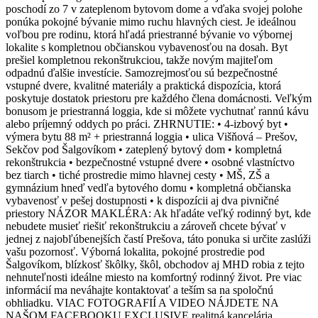
poschodí zo 7 v zateplenom bytovom dome a vďaka svojej polohe
ponúka pokojné bývanie mimo ruchu hlavných ciest. Je ideálnou
voľbou pre rodinu, ktorá hľadá priestranné bývanie vo výbornej
lokalite s kompletnou občianskou vybavenosťou na dosah. Byt
prešiel kompletnou rekonštrukciou, takže novým majiteľom
odpadnú ďalšie investície. Samozrejmosťou sú bezpečnostné
vstupné dvere, kvalitné materiály a praktická dispozícia, ktorá
poskytuje dostatok priestoru pre každého člena domácnosti. Veľkým
bonusom je priestranná loggia, kde si môžete vychutnať rannú kávu
alebo príjemný oddych po práci. ZHRNUTIE: • 4-izbový byt •
výmera bytu 88 m² + priestranná loggia • ulica Višňová – Prešov,
Sekčov pod Šalgovíkom • zateplený bytový dom • kompletná
rekonštrukcia • bezpečnostné vstupné dvere • osobné vlastníctvo
bez tiarch • tiché prostredie mimo hlavnej cesty • MŠ, ZŠ a
gymnázium hneď vedľa bytového domu • kompletná občianska
vybavenosť v pešej dostupnosti • k dispozícii aj dva pivničné
priestory NÁZOR MAKLÉRA: Ak hľadáte veľký rodinný byt, kde
nebudete musieť riešiť rekonštrukciu a zároveň chcete bývať v
jednej z najobľúbenejších častí Prešova, táto ponuka si určite zaslúži
vašu pozornosť. Výborná lokalita, pokojné prostredie pod
Šalgovíkom, blízkosť škôlky, škôl, obchodov aj MHD robia z tejto
nehnuteľnosti ideálne miesto na komfortný rodinný život. Pre viac
informácií ma neváhajte kontaktovať a teším sa na spoločnú
obhliadku. VIAC FOTOGRAFIÍ A VIDEO NÁJDETE NA
NAŠOM FACEBOOKU EXCLUSIVE realitná kancelária