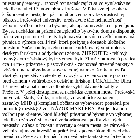
priestranný tehlový 3-izbový byt nachádzajúci sa vo vyhľadávanej
lokalite na ulici 17. novembra v Prešove. Vďaka svojej polohe v
širšom centre mesta, len pár minút od centra a v bezprostrednej
blízkosti Prešovskej univerzity, predstavuje táto nehnuteľnosť
výbornú voľbu nielen na bývanie, ale aj ako investícia na prenájom.
Byt sa nachádza na prízemí zatepleného bytového domu a disponuje
úžitkovou plochou 71 m². K bytu navyše prislúcha veľká murovaná
pivnica o výmere cca 14 m², ktorá poskytuje dostatok úložného
priestoru. Súčasťou bytového domu je udržiavaný vnútroblok s
detským ihriskom a oddychovou zónou. ZHRNUTIE: • tehlový
bytový dom • 3-izbový byt • výmera bytu 71 m² • murovaná pivnica
cca 14 m² • prízemie • plastové okná • zachovalé drevené parkety v
izbách • byt v pôvodnom stave vhodný na rekonštrukciu podľa
vlastných predstáv • zateplený bytový dom • parkovanie priamo
pred domom • vnútroblok s detským ihriskom LOKALITA: Ulica
17. novembra patrí medzi dlhodobo vyhľadávané lokality v
Prešove. V pešej dostupnosti sa nachádza centrum mesta, Prešovská
univerzita, školy, škôlky, obchody, zdravotnícke zariadenia,
zastávky MHD aj kompletná občianska vybavenosť potrebná pre
pohodlný mestský život. NÁZOR MAKLÉRA: Byt je ideálnou
voľbou pre klientov, ktorí hľadajú priestranné bývanie vo výbornej
lokalite a zároveň si ho chcú zrekonštruovať podľa vlastných
predstáv. Vďaka blízkosti univerzity a centra mesta ide zároveň o
veľmi zaujímavú investičnú príležitosť s potenciálom dlhodobého
prenájmu. Pre viac informácií ma neváhajte kontaktovať a teším sa