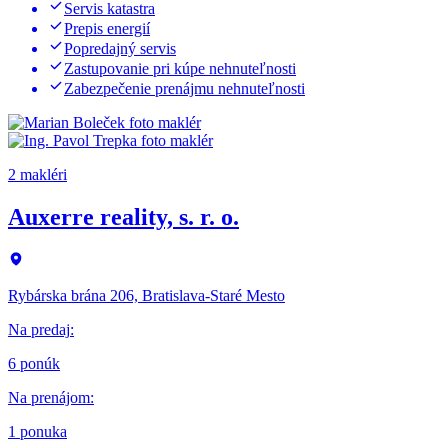
Servis katastra
Prepis energií
Popredajný servis
Zastupovanie pri kúpe nehnuteľnosti
Zabezpečenie prenájmu nehnuteľnosti
2 makléri
Auxerre reality, s. r. o.
Rybárska brána 206, Bratislava-Staré Mesto
Na predaj
:
6 ponúk
Na prenájom
:
1 ponuka