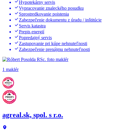
Hypotekárny servis
Vypracovanie znaleckého posudku
Sprostredkovanie poistenia
Zabezpečenie dokumentu z úradu / inštitúcie
Servis katastra
Prepis energií
Popredajný servis
Zastupovanie pri kúpe nehnuteľnosti
Zabezpečenie prenájmu nehnuteľnosti
1 maklér
agreal.sk, spol. s r.o.