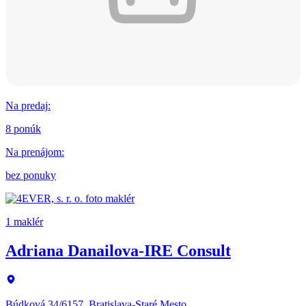
Na predaj
:
8 ponúk
Na prenájom
:
bez ponuky
1 maklér
Adriana Danailova-IRE Consult
Búdková 34/6157, Bratislava-Staré Mesto