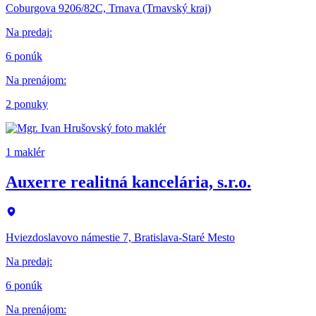
Coburgova 9206/82C, Trnava (Trnavský kraj)
Na predaj
:
6 ponúk
Na prenájom
:
2 ponuky
1 maklér
Auxerre realitná kancelária, s.r.o.
Hviezdoslavovo námestie 7, Bratislava-Staré Mesto
Na predaj
:
6 ponúk
Na prenájom
: