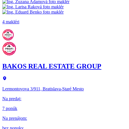
4 makléri
BAKOS REAL ESTATE GROUP
Lermontovova 3/911, Bratislava-Staré Mesto
Na predaj
:
7 ponúk
Na prenájom
:
bez ponuky