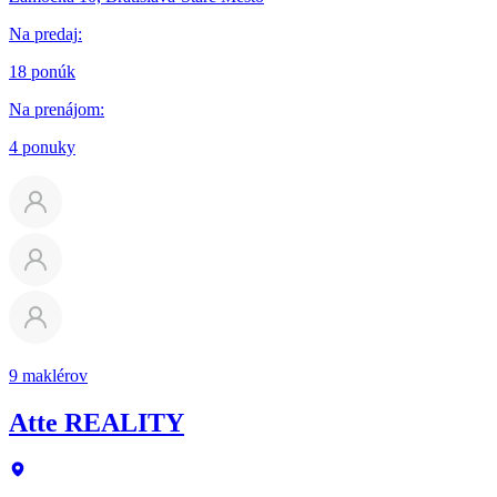
Na predaj
:
18 ponúk
Na prenájom
:
4 ponuky
9 maklérov
Atte REALITY