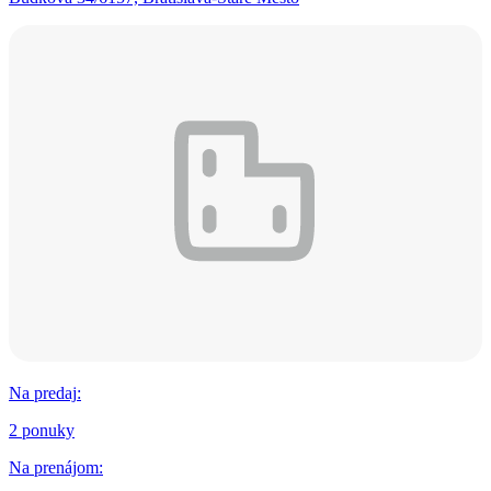
Na predaj
:
2 ponuky
Na prenájom
: