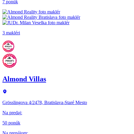
7 ponúk
3 makléri
Almond Villas
Grösslingova 4/2478, Bratislava-Staré Mesto
Na predaj
:
50 ponúk
Na prenájom
: