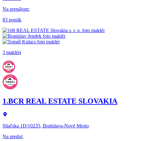
Na prenájom
:
83 ponúk
3 makléri
1.BCR REAL ESTATE SLOVAKIA
Sliačska 1D/10235, Bratislava-Nové Mesto
Na predaj
: