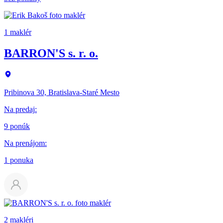
1 maklér
BARRON'S s. r. o.
Pribinova 30, Bratislava-Staré Mesto
Na predaj
:
9 ponúk
Na prenájom
:
1 ponuka
2 makléri