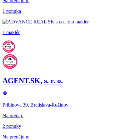
Na prenájom
:
1 ponuka
1 maklér
AGENT.SK, s. r. o.
Pribinova 30, Bratislava-Ružinov
Na predaj
:
2 ponuky
Na prenájom
: