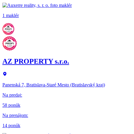
1 maklér
AZ PROPERTY s.r.o.
Panenská 7, Bratislava-Staré Mesto (Bratislavský kraj)
Na predaj
:
58 ponúk
Na prenájom
:
14 ponúk