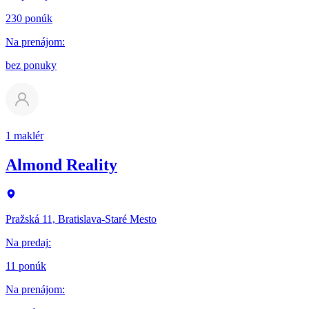
230 ponúk
Na prenájom
:
bez ponuky
1 maklér
Almond Reality
Pražská 11, Bratislava-Staré Mesto
Na predaj
:
11 ponúk
Na prenájom
: