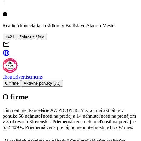
|
Realitná kancelária so sídlom
v Bratislave-Starom Meste
+421... Zobraziť číslo
about
advertisements
O firme
Aktívne ponuky (73)
O firme
Tím realitnej kancelárie
AZ PROPERTY s.r.o.
má aktuálne v
ponuke
58
nehnuteľností
na predaj
a
14
nehnuteľností
na prenájom
v
8
okresoch
Slovenska.
Priemerná cena nehnuteľností na predaj je
532 409 €
.
Priemerná cena prenájmu nehnuteľností je
852 €/ mes.