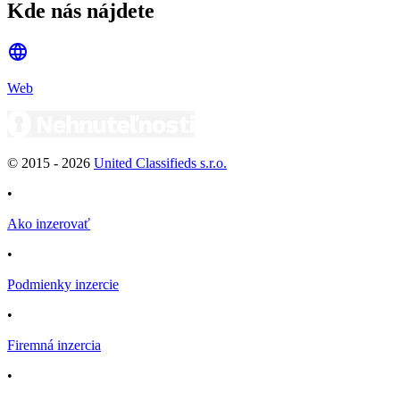
Kde nás nájdete
Web
© 2015 -
2026
United Classifieds s.r.o.
•
Ako inzerovať
•
Podmienky inzercie
•
Firemná inzercia
•