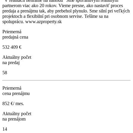
"V realitách nehráme na náhodu" Sme spoľahlivým realitným
partnerom viac ako 20 rokov. Vieme presne, ako nastaviť proces
predaja a prenájmu tak, aby prebehol plynulo. Sme silní pri veľkých
projektoch a flexibilní pri osobnom servise. Tešíme sa na
spoluprácu. www.azproperty.sk
Priemerná
predajná cena
532 409 €
Aktuálny počet
na predaj
58
Priemerná
cena prenájmu
852 €/ mes.
Aktuálny počet
na prenájom
14