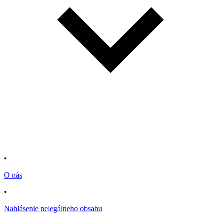
•
O nás
•
Nahlásenie nelegálneho obsahu