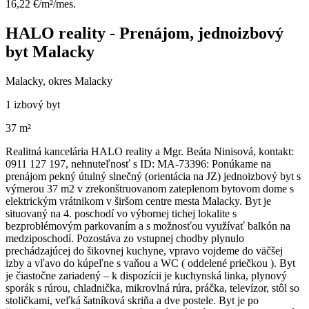
16,22 €/m²/mes.
HALO reality - Prenájom, jednoizbový
byt Malacky
Malacky, okres Malacky
1 izbový byt
37 m²
Realitná kancelária HALO reality a Mgr. Beáta Ninisová, kontakt:
0911 127 197, nehnuteľnosť s ID: MA-73396: Ponúkame na
prenájom pekný útulný slnečný (orientácia na JZ) jednoizbový byt s
výmerou 37 m2 v zrekonštruovanom zateplenom bytovom dome s
elektrickým vrátnikom v širšom centre mesta Malacky. Byt je
situovaný na 4. poschodí vo výbornej tichej lokalite s
bezproblémovým parkovaním a s možnosťou využívať balkón na
medziposchodí. Pozostáva zo vstupnej chodby plynulo
prechádzajúcej do šikovnej kuchyne, vpravo vojdeme do väčšej
izby a vľavo do kúpeľne s vaňou a WC ( oddelené priečkou ). Byt
je čiastočne zariadený – k dispozícii je kuchynská linka, plynový
sporák s rúrou, chladnička, mikrovlná rúra, práčka, televízor, stôl so
stoličkami, veľká šatníková skriňa a dve postele. Byt je po