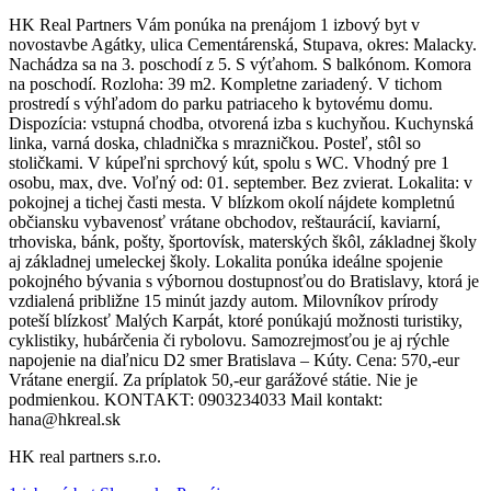
HK Real Partners Vám ponúka na prenájom 1 izbový byt v
novostavbe Agátky, ulica Cementárenská, Stupava, okres: Malacky.
Nachádza sa na 3. poschodí z 5. S výťahom. S balkónom. Komora
na poschodí. Rozloha: 39 m2. Kompletne zariadený. V tichom
prostredí s výhľadom do parku patriaceho k bytovému domu.
Dispozícia: vstupná chodba, otvorená izba s kuchyňou. Kuchynská
linka, varná doska, chladnička s mrazničkou. Posteľ, stôl so
stoličkami. V kúpeľni sprchový kút, spolu s WC. Vhodný pre 1
osobu, max, dve. Voľný od: 01. september. Bez zvierat. Lokalita: v
pokojnej a tichej časti mesta. V blízkom okolí nájdete kompletnú
občiansku vybavenosť vrátane obchodov, reštaurácií, kaviarní,
trhoviska, bánk, pošty, športovísk, materských škôl, základnej školy
aj základnej umeleckej školy. Lokalita ponúka ideálne spojenie
pokojného bývania s výbornou dostupnosťou do Bratislavy, ktorá je
vzdialená približne 15 minút jazdy autom. Milovníkov prírody
poteší blízkosť Malých Karpát, ktoré ponúkajú možnosti turistiky,
cyklistiky, hubárčenia či rybolovu. Samozrejmosťou je aj rýchle
napojenie na diaľnicu D2 smer Bratislava – Kúty. Cena: 570,-eur
Vrátane energií. Za príplatok 50,-eur garážové státie. Nie je
podmienkou. KONTAKT: 0903234033 Mail kontakt:
hana@hkreal.sk
HK real partners s.r.o.