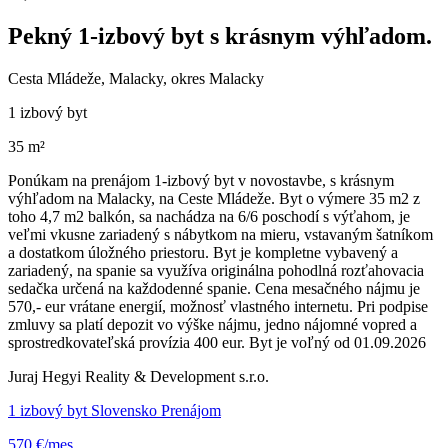
Pekný 1-izbový byt s krásnym výhľadom.
Cesta Mládeže, Malacky, okres Malacky
1 izbový byt
35 m²
Ponúkam na prenájom 1-izbový byt v novostavbe, s krásnym
výhľadom na Malacky, na Ceste Mládeže. Byt o výmere 35 m2 z
toho 4,7 m2 balkón, sa nachádza na 6/6 poschodí s výťahom, je
veľmi vkusne zariadený s nábytkom na mieru, vstavaným šatníkom
a dostatkom úložného priestoru. Byt je kompletne vybavený a
zariadený, na spanie sa využíva originálna pohodlná rozťahovacia
sedačka určená na každodenné spanie. Cena mesačného nájmu je
570,- eur vrátane energií, možnosť vlastného internetu. Pri podpise
zmluvy sa platí depozit vo výške nájmu, jedno nájomné vopred a
sprostredkovateľská provízia 400 eur. Byt je voľný od 01.09.2026
Juraj Hegyi Reality & Development s.r.o.
1 izbový byt Slovensko Prenájom
570 €/mes.