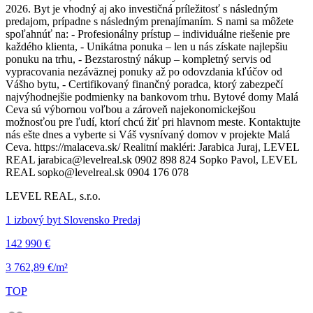
2026. Byt je vhodný aj ako investičná príležitosť s následným
predajom, prípadne s následným prenajímaním. S nami sa môžete
spoľahnúť na: - Profesionálny prístup – individuálne riešenie pre
každého klienta, - Unikátna ponuka – len u nás získate najlepšiu
ponuku na trhu, - Bezstarostný nákup – kompletný servis od
vypracovania nezáväznej ponuky až po odovzdania kľúčov od
Vášho bytu, - Certifikovaný finančný poradca, ktorý zabezpečí
najvýhodnejšie podmienky na bankovom trhu. Bytové domy Malá
Ceva sú výbornou voľbou a zároveň najekonomickejšou
možnosťou pre ľudí, ktorí chcú žiť pri hlavnom meste. Kontaktujte
nás ešte dnes a vyberte si Váš vysnívaný domov v projekte Malá
Ceva. https://malaceva.sk/ Realitní makléri: Jarabica Juraj, LEVEL
REAL jarabica@levelreal.sk 0902 898 824 Sopko Pavol, LEVEL
REAL sopko@levelreal.sk 0904 176 078
LEVEL REAL, s.r.o.
1 izbový byt Slovensko Predaj
142 990 €
3 762,89 €/m²
TOP