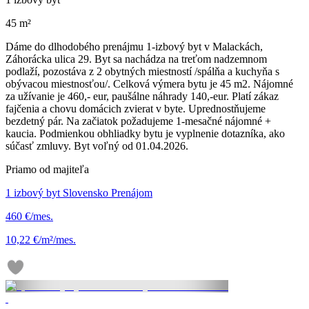
45 m²
Dáme do dlhodobého prenájmu 1-izbový byt v Malackách,
Záhorácka ulica 29. Byt sa nachádza na treťom nadzemnom
podlaží, pozostáva z 2 obytných miestností /spálňa a kuchyňa s
obývacou miestnosťou/. Celková výmera bytu je 45 m2. Nájomné
za užívanie je 460,- eur, paušálne náhrady 140,-eur. Platí zákaz
fajčenia a chovu domácich zvierat v byte. Uprednostňujeme
bezdetný pár. Na začiatok požadujeme 1-mesačné nájomné +
kaucia. Podmienkou obhliadky bytu je vyplnenie dotazníka, ako
súčasť zmluvy. Byt voľný od 01.04.2026.
Priamo od majiteľa
1 izbový byt Slovensko Prenájom
460 €/mes.
10,22 €/m²/mes.