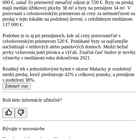
000 €, zatiaľ čo priemerný mesačný nájom je 550 €. Byty na predaj
majú medián úžitkovej plochy 38 m² a byty na prenájom 34 m². V
porovnaní s celoslovenským priemerom sú ceny za nehnuteľnosti na
predaj v tejto lokalite na podobnej úrovni, s celoštátnym mediánom
137 000 €.
Podobne je to aj pri prenájmoch, kde sú ceny porovnateľné s
celoslovenským priemerom 520 €. Ponúkané byty sa najčastejšie
nachádzajú v tehlových alebo panelových domoch. Medzi bežné
prvky vybavenia patrí pivnica a výťah. Značná časť budov je novšej
výstavby s mediánom roku dokončenia 2021.
Realitný trh s jednoizbovými bytmi v okrese Malacky je rozdelený
medzi predaj, ktorý predstavuje 42% z celkovej ponuky, a prenájom
s podielom 38%.
Zobraziť viac
Boli tieto informácie užitočné?
Bývajte v novostavbe