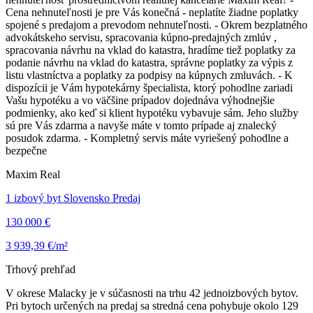
Cena nehnuteľnosti je pre Vás konečná - neplatíte žiadne poplatky
spojené s predajom a prevodom nehnuteľnosti. - Okrem bezplatného
advokátskeho servisu, spracovania kúpno-predajných zmlúv ,
spracovania návrhu na vklad do katastra, hradíme tiež poplatky za
podanie návrhu na vklad do katastra, správne poplatky za výpis z
listu vlastníctva a poplatky za podpisy na kúpnych zmluvách. - K
dispozícii je Vám hypotekárny špecialista, ktorý pohodlne zariadi
Vašu hypotéku a vo väčšine prípadov dojednáva výhodnejšie
podmienky, ako keď si klient hypotéku vybavuje sám. Jeho služby
sú pre Vás zdarma a navyše máte v tomto prípade aj znalecký
posudok zdarma. - Kompletný servis máte vyriešený pohodlne a
bezpečne
Maxim Real
1 izbový byt Slovensko Predaj
130 000 €
3 939,39 €/m²
Trhový prehľad
V okrese Malacky je v súčasnosti na trhu 42 jednoizbových bytov.
Pri bytoch určených na predaj sa stredná cena pohybuje okolo 129