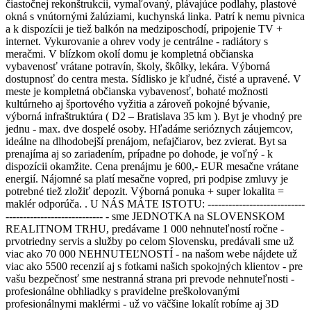
čiastočnej rekonštrukcii, vymaľovaný, plávajúce podlahy, plastové
okná s vnútornými žalúziami, kuchynská linka. Patrí k nemu pivnica
a k dispozícii je tiež balkón na medziposchodí, pripojenie TV +
internet. Vykurovanie a ohrev vody je centrálne - radiátory s
meračmi. V blízkom okolí domu je kompletná občianska
vybavenosť vrátane potravín, školy, škôlky, lekára. Výborná
dostupnosť do centra mesta. Sídlisko je kľudné, čisté a upravené. V
meste je kompletná občianska vybavenosť, bohaté možnosti
kultúrneho aj športového vyžitia a zároveň pokojné bývanie,
výborná infraštruktúra ( D2 – Bratislava 35 km ). Byt je vhodný pre
jednu - max. dve dospelé osoby. Hľadáme serióznych záujemcov,
ideálne na dlhodobejší prenájom, nefajčiarov, bez zvierat. Byt sa
prenajíma aj so zariadením, prípadne po dohode, je voľný - k
dispozícii okamžite. Cena prenájmu je 600,- EUR mesačne vrátane
energií. Nájomné sa platí mesačne vopred, pri podpise zmluvy je
potrebné tiež zložiť depozit. Výborná ponuka + super lokalita =
maklér odporúča. . U NÁS MÁTE ISTOTU: ----------------------------
---------------------------- - sme JEDNOTKA na SLOVENSKOM
REALITNOM TRHU, predávame 1 000 nehnuteľností ročne -
prvotriedny servis a služby po celom Slovensku, predávali sme už
viac ako 70 000 NEHNUTEĽNOSTÍ - na našom webe nájdete už
viac ako 5500 recenzií aj s fotkami našich spokojných klientov - pre
vašu bezpečnosť sme nestranná strana pri prevode nehnuteľnosti -
profesionálne obhliadky s pravidelne preškolovanými
profesionálnymi maklérmi - už vo väčšine lokalít robíme aj 3D