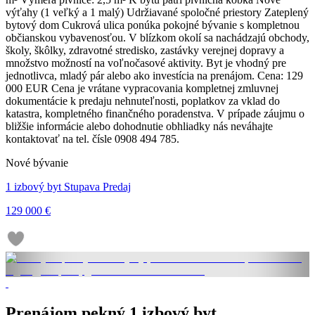
výťahy (1 veľký a 1 malý) Udržiavané spoločné priestory Zateplený
bytový dom Cukrová ulica ponúka pokojné bývanie s kompletnou
občianskou vybavenosťou. V blízkom okolí sa nachádzajú obchody,
školy, škôlky, zdravotné stredisko, zastávky verejnej dopravy a
množstvo možností na voľnočasové aktivity. Byt je vhodný pre
jednotlivca, mladý pár alebo ako investícia na prenájom. Cena: 129
000 EUR Cena je vrátane vypracovania kompletnej zmluvnej
dokumentácie k predaju nehnuteľnosti, poplatkov za vklad do
katastra, kompletného finančného poradenstva. V prípade záujmu o
bližšie informácie alebo dohodnutie obhliadky nás neváhajte
kontaktovať na tel. čísle 0908 494 785.
Nové bývanie
1 izbový byt Stupava Predaj
129 000 €
Prenájom pekný 1 izbový byt,