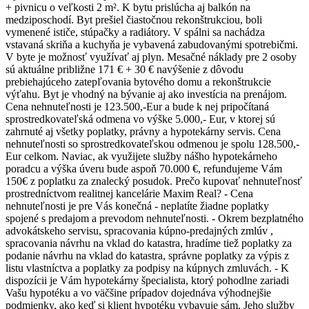
+ pivnicu o veľkosti 2 m². K bytu prislúcha aj balkón na
medziposchodí. Byt prešiel čiastočnou rekonštrukciou, boli
vymenené ističe, stúpačky a radiátory. V spálni sa nachádza
vstavaná skriňa a kuchyňa je vybavená zabudovanými spotrebičmi.
V byte je možnosť využívať aj plyn. Mesačné náklady pre 2 osoby
sú aktuálne približne 171 € + 30 € navýšenie z dôvodu
prebiehajúceho zatepľovania bytového domu a rekonštrukcie
výťahu. Byt je vhodný na bývanie aj ako investícia na prenájom.
Cena nehnuteľnosti je 123.500,-Eur a bude k nej pripočítaná
sprostredkovateľská odmena vo výške 5.000,- Eur, v ktorej sú
zahrnuté aj všetky poplatky, právny a hypotekárny servis. Cena
nehnuteľnosti so sprostredkovateľskou odmenou je spolu 128.500,-
Eur celkom. Naviac, ak využijete služby nášho hypotekárneho
poradcu a výška úveru bude aspoň 70.000 €, refundujeme Vám
150€ z poplatku za znalecký posudok. Prečo kupovať nehnuteľnosť
prostredníctvom realitnej kancelárie Maxim Real? - Cena
nehnuteľnosti je pre Vás konečná - neplatíte žiadne poplatky
spojené s predajom a prevodom nehnuteľnosti. - Okrem bezplatného
advokátskeho servisu, spracovania kúpno-predajných zmlúv ,
spracovania návrhu na vklad do katastra, hradíme tiež poplatky za
podanie návrhu na vklad do katastra, správne poplatky za výpis z
listu vlastníctva a poplatky za podpisy na kúpnych zmluvách. - K
dispozícii je Vám hypotekárny špecialista, ktorý pohodlne zariadi
Vašu hypotéku a vo väčšine prípadov dojednáva výhodnejšie
podmienky, ako keď si klient hypotéku vybavuje sám. Jeho služby