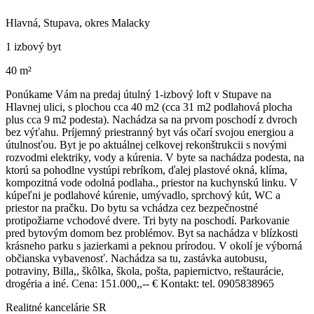
Hlavná, Stupava, okres Malacky
1 izbový byt
40 m²
Ponúkame Vám na predaj útulný 1-izbový loft v Stupave na
Hlavnej ulici, s plochou cca 40 m2 (cca 31 m2 podlahová plocha
plus cca 9 m2 podesta). Nachádza sa na prvom poschodí z dvroch
bez výťahu. Príjemný priestranný byt vás očarí svojou energiou a
útulnosťou. Byt je po aktuálnej celkovej rekonštrukcii s novými
rozvodmi elektriky, vody a kúrenia. V byte sa nachádza podesta, na
ktorú sa pohodlne vystúpi rebríkom, ďalej plastové okná, klíma,
kompozitná vode odolná podlaha., priestor na kuchynskú linku. V
kúpeľni je podlahové kúrenie, umývadlo, sprchový kút, WC a
priestor na pračku. Do bytu sa vchádza cez bezpečnostné
protipožiarne vchodové dvere. Tri byty na poschodí. Parkovanie
pred bytovým domom bez problémov. Byt sa nachádza v blízkosti
krásneho parku s jazierkami a peknou prírodou. V okolí je výborná
občianska vybavenosť. Nachádza sa tu, zastávka autobusu,
potraviny, Billa,, škôlka, škola, pošta, papiernictvo, reštaurácie,
drogéria a iné. Cena: 151.000,,-- € Kontakt: tel. 0905838965
Realitné kancelárie SR