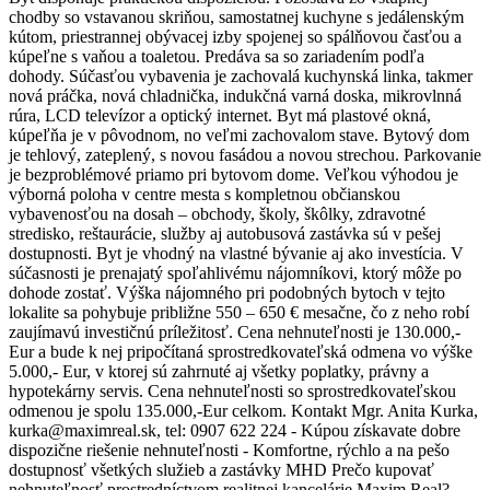
chodby so vstavanou skriňou, samostatnej kuchyne s jedálenským
kútom, priestrannej obývacej izby spojenej so spálňovou časťou a
kúpeľne s vaňou a toaletou. Predáva sa so zariadením podľa
dohody. Súčasťou vybavenia je zachovalá kuchynská linka, takmer
nová práčka, nová chladnička, indukčná varná doska, mikrovlnná
rúra, LCD televízor a optický internet. Byt má plastové okná,
kúpeľňa je v pôvodnom, no veľmi zachovalom stave. Bytový dom
je tehlový, zateplený, s novou fasádou a novou strechou. Parkovanie
je bezproblémové priamo pri bytovom dome. Veľkou výhodou je
výborná poloha v centre mesta s kompletnou občianskou
vybavenosťou na dosah – obchody, školy, škôlky, zdravotné
stredisko, reštaurácie, služby aj autobusová zastávka sú v pešej
dostupnosti. Byt je vhodný na vlastné bývanie aj ako investícia. V
súčasnosti je prenajatý spoľahlivému nájomníkovi, ktorý môže po
dohode zostať. Výška nájomného pri podobných bytoch v tejto
lokalite sa pohybuje približne 550 – 650 € mesačne, čo z neho robí
zaujímavú investičnú príležitosť. Cena nehnuteľnosti je 130.000,-
Eur a bude k nej pripočítaná sprostredkovateľská odmena vo výške
5.000,- Eur, v ktorej sú zahrnuté aj všetky poplatky, právny a
hypotekárny servis. Cena nehnuteľnosti so sprostredkovateľskou
odmenou je spolu 135.000,-Eur celkom. Kontakt Mgr. Anita Kurka,
kurka@maximreal.sk, tel: 0907 622 224 - Kúpou získavate dobre
dispozične riešenie nehnuteľnosti - Komfortne, rýchlo a na pešo
dostupnosť všetkých služieb a zastávky MHD Prečo kupovať
nehnuteľnosť prostredníctvom realitnej kancelárie Maxim Real? -