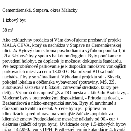
Cementárenská, Stupava, okres Malacky
1 izbový byt
38 m²
Ako exkluzívny predajca si Vám dovoľujeme predstaviť projekt
MALA CEVA, ktorý sa nachádza v Stupave na Cementárenskej
ulici. 2x Bytový dom s troma poschodiami a výťahom ponúka 1,5i
,2i a 3-izbové byty spolu s balkónom/loggiou. Byty ponúkame v
prevedení holobyt, za doplatok je možnosť dokúpenia štandardu.
Pre bezproblémové parkovanie je k dispozícii množstvo vonkajších
parkovacích miest za cenu 13.000 €. Na prízemí BD sa budú
nachádzať byty so záhradkami. Výhodami projektu sú: - Skvelá,
pokojná lokalita a občianska vybavenosť (potraviny, MŠ, ZŠ,
autobusová zástavka v blízkosti, zdravotné stredisko, kurzy pre
deti), - Výborná dostupnosť „Z a DO mesta a taktiež do Bratislavy, -
Moderné byty s premyslenými dispozíciami, - Príroda na dosah, -
Bezbariérová a nízko-energetická stavba. Byty sú navrhnuté s
dôrazom na kvalitu a detail. V cene bytu je: -príprava na
klimatizáciu -predpríprava na vonkajšie žalúzie -poplatok za
klientské zmeny Predpokladané mesačné náklady od 90,- eur +
elektrina (záleží od typu bytu). Uvádzacie ceny 1,5-izbových bytov
už od 142.990,- eur s DPH. Predbežný termín kolaudácie 4. kvartál