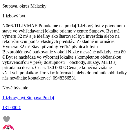
Stupava, okres Malacky
1 izbový byt
N066-111-IVMAE Ponúkame na predaj 1-izbový byt v pôvodnom
stave vo vyhľadávanej lokalite priamo v centre Stupavy. Byt má
výmeru 32 m² a je ideálny ako štartovací byt, investícia alebo na
rekonštrukciu podľa vlastných predstáv. Základné informácie:
Výmera: 32 m² Stav: pôvodný Veľká pivnica k bytu
Bezproblémové parkovanie v okolí Nízke mesačné náklady: cca 80
€ Byt sa nachádza vo výbornej lokalite s kompletnou občianskou
vybavenosťou v pešej dostupnosti – obchody, služby, MHD aj
príroda na dosah. Cena: 130 000 € Cena je konečná vrátane
všetkých poplatkov. Pre viac informácií alebo dohodnutie obhliadky
nás neváhajte kontaktovať. 0948366531
Nové bývanie
1 izbový byt Stupava Predaj
131 000 €