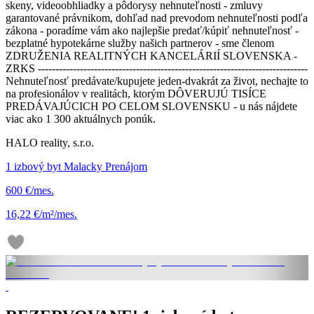
skeny, videoobhliadky a pôdorysy nehnuteľnosti - zmluvy
garantované právnikom, dohľad nad prevodom nehnuteľnosti podľa
zákona - poradíme vám ako najlepšie predať/kúpiť nehnuteľnosť -
bezplatné hypotekárne služby našich partnerov - sme členom
ZDRUŽENIA REALITNÝCH KANCELÁRIÍ SLOVENSKA -
ZRKS -----------------------------------------------------------------------------
Nehnuteľnosť predávate/kupujete jeden-dvakrát za život, nechajte to
na profesionálov v realitách, ktorým DÔVERUJÚ TISÍCE
PREDÁVAJÚCICH PO CELOM SLOVENSKU - u nás nájdete
viac ako 1 300 aktuálnych ponúk.
HALO reality, s.r.o.
1 izbový byt Malacky Prenájom
600 €/mes.
16,22 €/m²/mes.