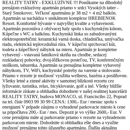
REALITY TATRY - EXKLUZÍVNE !!! Ponúkame na dlhodobý
prenájom exkluzívny apartmán priamo v srdci Vysokých tatier -
Starý Smokovec. Veľkosť apartmánu je 38 m2 + 4 m2 balkón.
Apartmán sa nachádza v unikátnom komplexe HREBIENOK
Resort. Komfortné bývanie v najvyššej kvalite a vybavenosti.
Apartmán pozostáva z obývacej haly spolu s kuchynským kútom,
Kúpeľne s WC a balkónu. Kuchynská linka so zabudovanými
elektrospotrebičmi: keramická varná doska, chladnička, umývačka
riadu, elektrická teplovzdušná rúra. V kúpeľni sprchovací kút,
toaleta a kúpeľňový nábytok na mieru. Apartmán je kompletne
vybavený - vstavaná šatníková skriňa na chodbe, sedacej
rozkladacej pohovky, dvoj-lôžkovou posteľou, TV, konferenčným
stolíkom, taburetka. Apartmán sa prenajíma kompletne vybavený
nábytkom, TV, WiFi, kuchynské potreby na varenie a stolovanie.
Priamo v rezorte je možnosť využitia wellness, bazénu a posilňovne.
Všetky letné a zimné aktivity v samotnej blízkosti rezortu cez
lyžovanie, turistika, relax, bicyklovanie, golf a iné. Všetky bližšie
informácie získate a obhliadku dohodnete v našej realitnej kancelárii
REALITY TATRY, budova MONACO, ul. Francisciho 22, Poprad
na tel. čísle 0903 99 30 99 CENA: 1300,- Eur / mesiac spolu s
energiami V prípade záujmu o vyhradené parkovacie miesto k cene
sa pripočítava 200,- Eur / mes. Depozit je vo výške 2600,- Eur. V
cene prenájmu máte aj parkovanie priamo v rezorte na vyhradenom
parkovacom mieste. Dohodnite si obhliadku ešte dnes a využite
možnosť prenájmu tohto úžasného apartmánu. Ďalšiu aktuálnu