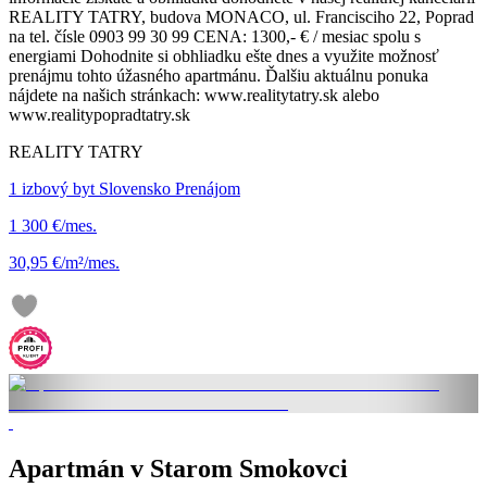
REALITY TATRY, budova MONACO, ul. Francisciho 22, Poprad
na tel. čísle 0903 99 30 99 CENA: 1300,- € / mesiac spolu s
energiami Dohodnite si obhliadku ešte dnes a využite možnosť
prenájmu tohto úžasného apartmánu. Ďalšiu aktuálnu ponuka
nájdete na našich stránkach: www.realitytatry.sk alebo
www.realitypopradtatry.sk
REALITY TATRY
1 izbový byt Slovensko Prenájom
1 300 €/mes.
30,95 €/m²/mes.
Apartmán v Starom Smokovci