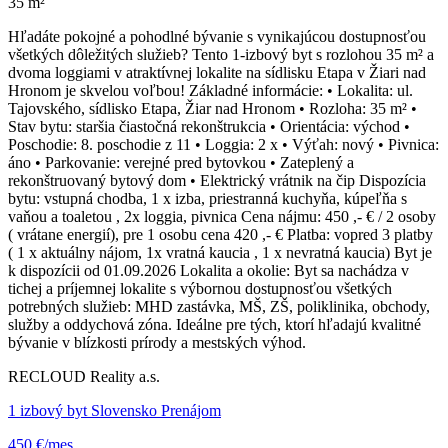
35 m²
Hľadáte pokojné a pohodlné bývanie s vynikajúcou dostupnosťou
všetkých dôležitých služieb? Tento 1-izbový byt s rozlohou 35 m² a
dvoma loggiami v atraktívnej lokalite na sídlisku Etapa v Žiari nad
Hronom je skvelou voľbou! Základné informácie: • Lokalita: ul.
Tajovského, sídlisko Etapa, Žiar nad Hronom • Rozloha: 35 m² •
Stav bytu: staršia čiastočná rekonštrukcia • Orientácia: východ •
Poschodie: 8. poschodie z 11 • Loggia: 2 x • Výťah: nový • Pivnica:
áno • Parkovanie: verejné pred bytovkou • Zateplený a
rekonštruovaný bytový dom • Elektrický vrátnik na čip Dispozícia
bytu: vstupná chodba, 1 x izba, priestranná kuchyňa, kúpeľňa s
vaňou a toaletou , 2x loggia, pivnica Cena nájmu: 450 ,- € / 2 osoby
( vrátane energií), pre 1 osobu cena 420 ,- € Platba: vopred 3 platby
( 1 x aktuálny nájom, 1x vratná kaucia , 1 x nevratná kaucia) Byt je
k dispozícii od 01.09.2026 Lokalita a okolie: Byt sa nachádza v
tichej a príjemnej lokalite s výbornou dostupnosťou všetkých
potrebných služieb: MHD zastávka, MŠ, ZŠ, poliklinika, obchody,
služby a oddychová zóna. Ideálne pre tých, ktorí hľadajú kvalitné
bývanie v blízkosti prírody a mestských výhod.
RECLOUD Reality a.s.
1 izbový byt Slovensko Prenájom
450 €/mes.