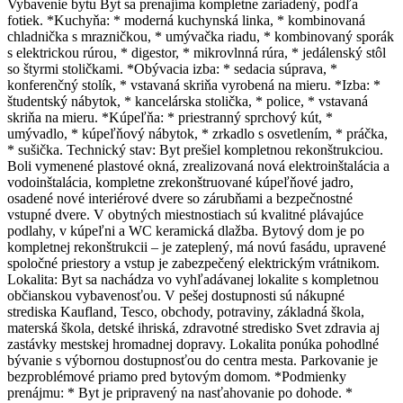
Vybavenie bytu Byt sa prenajíma kompletne zariadený, podľa
fotiek. *Kuchyňa: * moderná kuchynská linka, * kombinovaná
chladnička s mrazničkou, * umývačka riadu, * kombinovaný sporák
s elektrickou rúrou, * digestor, * mikrovlnná rúra, * jedálenský stôl
so štyrmi stoličkami. *Obývacia izba: * sedacia súprava, *
konferenčný stolík, * vstavaná skriňa vyrobená na mieru. *Izba: *
študentský nábytok, * kancelárska stolička, * police, * vstavaná
skriňa na mieru. *Kúpeľňa: * priestranný sprchový kút, *
umývadlo, * kúpeľňový nábytok, * zrkadlo s osvetlením, * práčka,
* sušička. Technický stav: Byt prešiel kompletnou rekonštrukciou.
Boli vymenené plastové okná, zrealizovaná nová elektroinštalácia a
vodoinštalácia, kompletne zrekonštruované kúpeľňové jadro,
osadené nové interiérové dvere so zárubňami a bezpečnostné
vstupné dvere. V obytných miestnostiach sú kvalitné plávajúce
podlahy, v kúpeľni a WC keramická dlažba. Bytový dom je po
kompletnej rekonštrukcii – je zateplený, má novú fasádu, upravené
spoločné priestory a vstup je zabezpečený elektrickým vrátnikom.
Lokalita: Byt sa nachádza vo vyhľadávanej lokalite s kompletnou
občianskou vybavenosťou. V pešej dostupnosti sú nákupné
strediska Kaufland, Tesco, obchody, potraviny, základná škola,
materská škola, detské ihriská, zdravotné stredisko Svet zdravia aj
zastávky mestskej hromadnej dopravy. Lokalita ponúka pohodlné
bývanie s výbornou dostupnosťou do centra mesta. Parkovanie je
bezproblémové priamo pred bytovým domom. *Podmienky
prenájmu: * Byt je pripravený na nasťahovanie po dohode. *