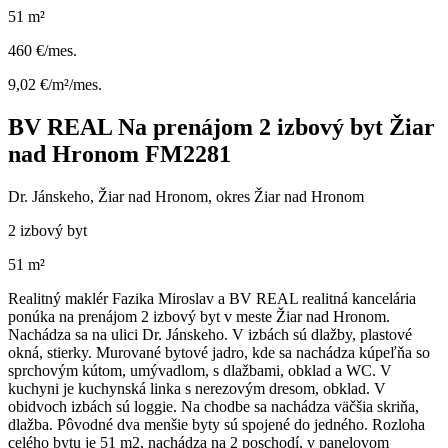
51 m²
460 €/mes.
9,02 €/m²/mes.
BV REAL Na prenájom 2 izbový byt Žiar
nad Hronom FM2281
Dr. Jánskeho, Žiar nad Hronom, okres Žiar nad Hronom
2 izbový byt
51 m²
Realitný maklér Fazika Miroslav a BV REAL realitná kancelária
ponúka na prenájom 2 izbový byt v meste Žiar nad Hronom.
Nachádza sa na ulici Dr. Jánskeho. V izbách sú dlažby, plastové
okná, stierky. Murované bytové jadro, kde sa nachádza kúpeľňa so
sprchovým kútom, umývadlom, s dlažbami, obklad a WC. V
kuchyni je kuchynská linka s nerezovým dresom, obklad. V
obidvoch izbách sú loggie. Na chodbe sa nachádza väčšia skriňa,
dlažba. Pôvodné dva menšie byty sú spojené do jedného. Rozloha
celého bytu je 51 m2, nachádza na 2 poschodí, v panelovom