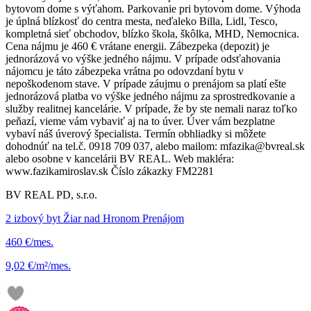
bytovom dome s výťahom. Parkovanie pri bytovom dome. Výhoda
je úplná blízkosť do centra mesta, neďaleko Billa, Lidl, Tesco,
kompletná sieť obchodov, blízko škola, škôlka, MHD, Nemocnica.
Cena nájmu je 460 € vrátane energii. Zábezpeka (depozit) je
jednorázová vo výške jedného nájmu. V prípade odsťahovania
nájomcu je táto zábezpeka vrátna po odovzdaní bytu v
nepoškodenom stave. V prípade záujmu o prenájom sa platí ešte
jednorázová platba vo výške jedného nájmu za sprostredkovanie a
služby realitnej kancelárie. V prípade, že by ste nemali naraz toľko
peňazí, vieme vám vybaviť aj na to úver. Úver vám bezplatne
vybaví náš úverový špecialista. Termín obhliadky si môžete
dohodnúť na tel.č. 0918 709 037, alebo mailom: mfazika@bvreal.sk
alebo osobne v kancelárii BV REAL. Web makléra:
www.fazikamiroslav.sk Číslo zákazky FM2281
BV REAL PD, s.r.o.
2 izbový byt Žiar nad Hronom Prenájom
460 €/mes.
9,02 €/m²/mes.