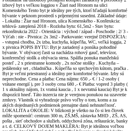
izbový byt s veľkou loggiou v Žiari nad Hronom na ulici
Komenského Tento byt je ideálny pre tých, ktorí hľadajú komfortné
bývanie v peknom prostredí s príjemnými susedmi. Základné údaje:
- Lokalita : Žiar nad Hronom, ulica Komenského - Konštrukcia:
tehlová- zateplená 2018 - Rozloha bytu: 61,5m2 - Stav bytu:
rekonštrukcia 2022 - Orientácia : východ / západ - Poschodie : 2/ 3 -
Výťah : nie - Pivnica: 2x 3m2 - Parkovanie: verejné DISPOZÍCIA:
- vstupná chodba, 2x izba, kuchyňa, kúpeľňa, WC, veľká loggia, 2
x pivnica POPIS BYTU: Byt je zariadený a ponúka pohodlné
bývanie. V obývacej časti sa nachádza rohový gauč, televízor,
konferenčný stolík a obývacia stena. Spálňa ponuka manželskú
posteľ , 2 x priestranne komody , 2x nočne stolíky . Kuchyňa –
jedálensky set , chladnička . Kúpeľňa so sprchovým kútom, pračka .
Byt je veľmi priestranný a ideálny pre komfortné bývanie. Izby sú
neprechodne. Cena a platba: Cena nájmu: 650 ,- € / 1-2 osoby (
vrátane energií ), pre 3 osoby cena 680 ,- € Platba: vopred 3 platby (
1 x aktuálny nájom, 1x vratná kaucia , 1 x nevratná kaucia) Byt je k
dispozícii hneď. Táto inzercia nie je verejnou ponukou na uzavretie
zmluvy. Vlastník si vyhradzuje právo voľby o tom, komu a za
akých dojednaných podmienok prenajme danú nehnuteľnosť.
LOKALITA a OKOLIE: V blízkosti je všetko na čo si len človek
môže spomenúť: centrum 300 m, ZŠ,MŠ, zástavka MHD , ZŠ, AS,
pošta , sieť obchodov a služieb, oddychová zóna, reštaurácie, banky
a t. d. CELKOVÝ DOJEM MAKLÉRA: Byt je ideálnou voľbou