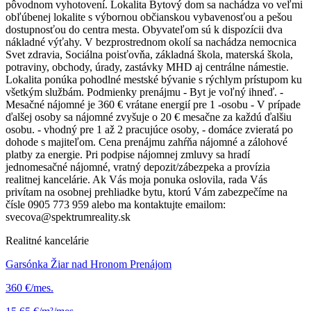
pôvodnom vyhotovení. Lokalita Bytový dom sa nachádza vo veľmi
obľúbenej lokalite s výbornou občianskou vybavenosťou a pešou
dostupnosťou do centra mesta. Obyvateľom sú k dispozícii dva
nákladné výťahy. V bezprostrednom okolí sa nachádza nemocnica
Svet zdravia, Sociálna poisťovňa, základná škola, materská škola,
potraviny, obchody, úrady, zastávky MHD aj centrálne námestie.
Lokalita ponúka pohodlné mestské bývanie s rýchlym prístupom ku
všetkým službám. Podmienky prenájmu - Byt je voľný ihneď. -
Mesačné nájomné je 360 € vrátane energií pre 1 -osobu - V prípade
ďalšej osoby sa nájomné zvyšuje o 20 € mesačne za každú ďalšiu
osobu. - vhodný pre 1 až 2 pracujúce osoby, - domáce zvieratá po
dohode s majiteľom. Cena prenájmu zahŕňa nájomné a zálohové
platby za energie. Pri podpise nájomnej zmluvy sa hradí
jednomesačné nájomné, vratný depozit/zábezpeka a provízia
realitnej kancelárie. Ak Vás moja ponuka oslovila, rada Vás
privítam na osobnej prehliadke bytu, ktorú Vám zabezpečíme na
čísle 0905 773 959 alebo ma kontaktujte emailom:
svecova@spektrumreality.sk
Realitné kancelárie
Garsónka Žiar nad Hronom Prenájom
360 €/mes.