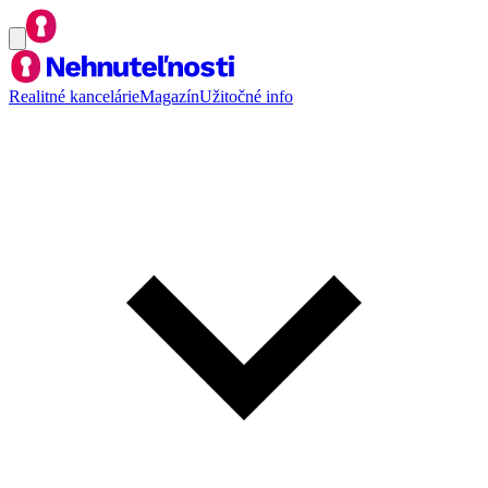
Realitné kancelárie
Magazín
Užitočné info