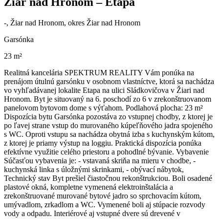
Žiar nad Hronom – Etapa
-, Žiar nad Hronom, okres Žiar nad Hronom
Garsónka
23 m²
Realitná kancelária SPEKTRUM REALITY Vám ponúka na
prenájom útulnú garsónku v osobnom vlastníctve, ktorá sa nachádza
vo vyhľadávanej lokalite Etapa na ulici Sládkovičova v Žiari nad
Hronom. Byt je situovaný na 6. poschodí zo 6 v zrekonštruovanom
panelovom bytovom dome s výťahom. Podlahová plocha: 23 m²
Dispozícia bytu Garsónka pozostáva zo vstupnej chodby, z ktorej je
po ľavej strane vstup do murovaného kúpeľňového jadra spojeného
s WC. Oproti vstupu sa nachádza obytná izba s kuchynským kútom,
z ktorej je priamy výstup na loggiu. Praktická dispozícia ponúka
efektívne využitie celého priestoru a pohodlné bývanie. Vybavenie
Súčasťou vybavenia je: - vstavaná skriňa na mieru v chodbe, -
kuchynská linka s úložnými skrinkami, - obývací nábytok,
Technický stav Byt prešiel čiastočnou rekonštrukciou. Boli osadené
plastové okná, kompletne vymenená elektroinštalácia a
zrekonštruované murované bytové jadro so sprchovacím kútom,
umývadlom, zrkadlom a WC. Vymenené boli aj stúpacie rozvody
vody a odpadu. Interiérové aj vstupné dvere sú drevené v