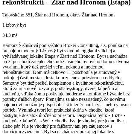
rekonštrukcii – Žiar nad Hronom (Etapa)
Tajovského 551, Žiar nad Hronom, okres Žiar nad Hronom
1 izbový byt
34.3 m²
Barbora Šišmišová pod záštitou Broker Consulting, a.s. ponúka na
prenájom moderný 1-izbový byt s dvomi loggiami v tichej a
vyhľadávanej lokalite Etapa v Žiari nad Hronom. Byt sa nachádza
na 3. poschodí zatepleného, udržiavaného bytového domu s dvoma
výťahmi, ktorý tiež prešiel veľmi peknou a modernou
rekonštrukciou. Dom má celkovo 11 poschodí a je situovaný v
pokojnej časti mesta s dostatkom zelene a priestoru na oddych.
Samotný byt tiež prešiel kompletnou a kvalitnou rekonštrukciou,
ktorá zahŕňa nové rozvody, podlahy,stropy, dvere, kúpeľňu aj
kuchyňu, vďaka čomu poskytuje moderné a komfortné bývanie bez
potreby ďalších úprav. Prenajíma sa ako nezariadený, čo novému
nájomcovi umožňuje prispôsobiť si interiér podľa vlastného vkusu a
potrieb. Výnimku tvorí len praktická skriňa v chodbe, ktorá
poskytuje dostatok úložného priestoru. Dispozícia bytu: • 1 izba •
kuchyňa • kúpeľňa s WC • chodba Byt je vhodný pre jednotlivca
alebo pár. Nie je vhodný pre fajčiarov ani pre záujemcov s
domácimi zvieratami. Byt sa nachádza v pokojnej lokalite s