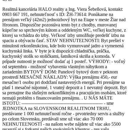
Realitná kancelária HALO reality a Ing. Viera Šebeňová, kontakt:
0903 667 191, nehnuteľnosť s ID: ŽH-73614: Ponúkame na
prenájom veľký (42m2) jednoizbový byt na Etape v meste Žiar nad
Hronom. Dispozične pozostáva tento byt z chodby, murovanej
kúpeľne so sprchovým kútom a oddeleným WC, veľkej kuchyne, z
ktorej sa vchádza do izby. Veľkosť izby umožňuje predeliť izbu na
spaciu a obývaciu časť. STAV NEHNUTEĽNOSTI: Byt prešiel v
minulosti rekonštrukciou, kde bolo vymurované jadro a vymenená
kuchynská linka. V byte je k dispozícii chladnička, práčka,
kuchynský stolík so stoličkami, šatníková skriňa a komoda. V
prípade nutnosti je možnosť dodať aj 1 posteľ. VÝHODY: - voľný
od septembra - možnosť vybavenia vlastným nábytkom a
zariadením BYTOVÝ DOM: Panelový bytový dom v peknom
prostredí MESAČNÉ NÁKLADY: Výška prenájmu 450,- eur
mesačne/1 osobu pri dodržaní nastavených energií. Pri prenájme sa
platí 1 mesačné nájomné, 1 vratný depozit a 1 nevratný depozit. Byt
sa prenajme iba slušným nekonfliktným a pracujúcim osobám, ktoré
nemajú problém s financovaním prenájmu. . U NÁS MÁTE
ISTOTU: -------------------------------------------------------- - sme
JEDNOTKA na SLOVENSKOM REALITNOM TRHU,
predávame 1 000 nehnuteľností ročne - prvotriedny servis a služby
po celom Slovensku, predávali sme už viac ako 70 000
NEHNUTEĽNOSTÍ - na našom webe nájdete už viac ako 5500
recenzií aj s fotkami našich spokojných klientov - pre vašu