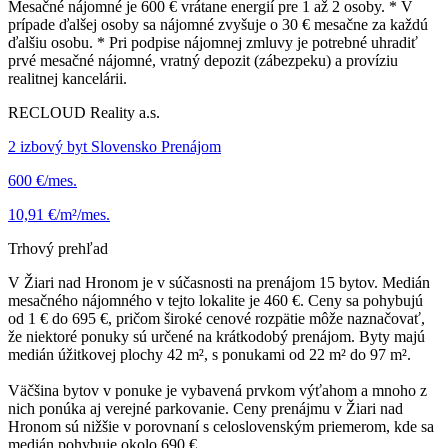
Mesačné nájomné je 600 € vrátane energií pre 1 až 2 osoby. * V
prípade ďalšej osoby sa nájomné zvyšuje o 30 € mesačne za každú
ďalšiu osobu. * Pri podpise nájomnej zmluvy je potrebné uhradiť
prvé mesačné nájomné, vratný depozit (zábezpeku) a províziu
realitnej kancelárii.
RECLOUD Reality a.s.
2 izbový byt Slovensko Prenájom
600 €/mes.
10,91 €/m²/mes.
Trhový prehľad
V Žiari nad Hronom je v súčasnosti na prenájom 15 bytov. Medián
mesačného nájomného v tejto lokalite je 460 €. Ceny sa pohybujú
od 1 € do 695 €, pričom široké cenové rozpätie môže naznačovať,
že niektoré ponuky sú určené na krátkodobý prenájom. Byty majú
medián úžitkovej plochy 42 m², s ponukami od 22 m² do 97 m².
Väčšina bytov v ponuke je vybavená prvkom výťahom a mnoho z
nich ponúka aj verejné parkovanie. Ceny prenájmu v Žiari nad
Hronom sú nižšie v porovnaní s celoslovenským priemerom, kde sa
medián pohybuje okolo 690 €.