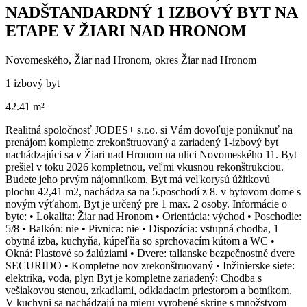
NADŠTANDARDNÝ 1 IZBOVÝ BYT NA
ETAPE V ŽIARI NAD HRONOM
Novomeského, Žiar nad Hronom, okres Žiar nad Hronom
1 izbový byt
42.41 m²
Realitná spoločnosť JODES+ s.r.o. si Vám dovoľuje ponúknuť na
prenájom kompletne zrekonštruovaný a zariadený 1-izbový byt
nachádzajúci sa v Žiari nad Hronom na ulici Novomeského 11. Byt
prešiel v toku 2026 kompletnou, veľmi vkusnou rekonštrukciou.
Budete jeho prvým nájomníkom. Byt má veľkorysú úžitkovú
plochu 42,41 m2, nachádza sa na 5.poschodí z 8. v bytovom dome s
novým výťahom. Byt je určený pre 1 max. 2 osoby. Informácie o
byte: • Lokalita: Žiar nad Hronom • Orientácia: východ • Poschodie:
5/8 • Balkón: nie • Pivnica: nie • Dispozícia: vstupná chodba, 1
obytná izba, kuchyňa, kúpeľňa so sprchovacím kútom a WC •
Okná: Plastové so žalúziami • Dvere: talianske bezpečnostné dvere
SECURIDO • Kompletne nov zrekonštruovaný • Inžinierske siete:
elektrika, voda, plyn Byt je kompletne zariadený: Chodba s
vešiakovou stenou, zrkadlami, odkladacím priestorom a botníkom.
V kuchyni sa nachádzajú na mieru vyrobené skrine s množstvom