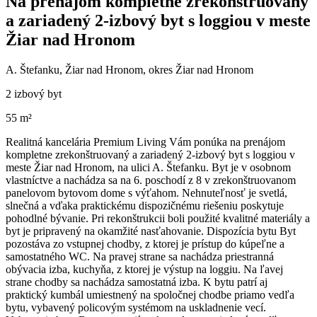
Na prenájom kompletne zrekonštruovaný
a zariadený 2-izbový byt s loggiou v meste
Žiar nad Hronom
A. Štefanku, Žiar nad Hronom, okres Žiar nad Hronom
2 izbový byt
55 m²
Realitná kancelária Premium Living Vám ponúka na prenájom
kompletne zrekonštruovaný a zariadený 2-izbový byt s loggiou v
meste Žiar nad Hronom, na ulici A. Štefanku. Byt je v osobnom
vlastníctve a nachádza sa na 6. poschodí z 8 v zrekonštruovanom
panelovom bytovom dome s výťahom. Nehnuteľnosť je svetlá,
slnečná a vďaka praktickému dispozičnému riešeniu poskytuje
pohodlné bývanie. Pri rekonštrukcii boli použité kvalitné materiály a
byt je pripravený na okamžité nasťahovanie. Dispozícia bytu Byt
pozostáva zo vstupnej chodby, z ktorej je prístup do kúpeľne a
samostatného WC. Na pravej strane sa nachádza priestranná
obývacia izba, kuchyňa, z ktorej je výstup na loggiu. Na ľavej
strane chodby sa nachádza samostatná izba. K bytu patrí aj
praktický kumbál umiestnený na spoločnej chodbe priamo vedľa
bytu, vybavený policovým systémom na uskladnenie vecí.