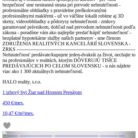
bezpečnosť sme nestranná strana pri prevode nehnuteľnosti -
profesionálne obhliadky s pravidelne preškolovanými
profesionálnymi maklérmi - už vo väčšine lokalít robíme aj 3D
skeny, videoobhliadky a pôdorysy nehnuteľnosti - zmluvy
garantované právnikom, dohľad nad prevodom nehnuteľnosti podľa
zákona - poradíme vám ako najlepšie predať/kúpiť nehnuteľnosť -
bezplatné hypotekárne služby našich partnerov - sme členom
ZDRUŽENIA REALITNÝCH KANCELÁRIÍ SLOVENSKA -
ZRKS -----------------------------------------------------------------------------
Nehnuteľnosť predávate/kupujete jeden-dvakrát za život, nechajte to
na profesionálov v realitách, ktorým DÔVERUJÚ TISÍCE
PREDÁVAJÚCICH PO CELOM SLOVENSKU - u nás nájdete
viac ako 1 300 aktuálnych nehnuteľností.
HALO reality, s.r.o.
1 izbový byt Žiar nad Hronom Prenájom
450 €/mes.
10,47 €/m²/mes.