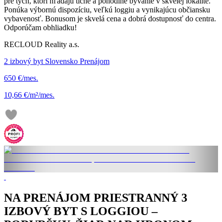
pre tých, ktorí hľadajú tiché a pohodlné bývanie v skvelej lokalite.
Ponúka výbornú dispozíciu, veľkú loggiu a vynikajúcu občiansku
vybavenosť. Bonusom je skvelá cena a dobrá dostupnosť do centra.
Odporúčam obhliadku!
RECLOUD Reality a.s.
2 izbový byt Slovensko Prenájom
650 €/mes.
10,66 €/m²/mes.
NA PRENÁJOM PRIESTRANNÝ 3
IZBOVÝ BYT S LOGGIOU –