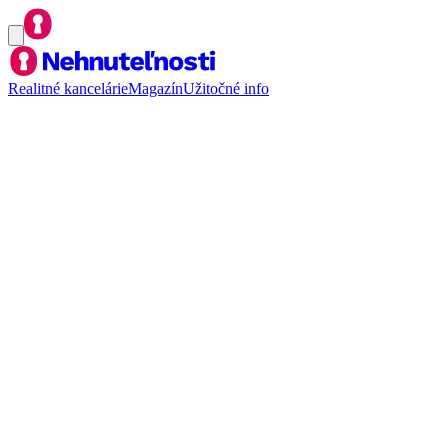
Realitné kancelárie
Magazín
Užitočné info