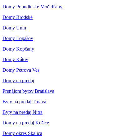
Domy Popudinské Močidľany
Domy Brodské
Domy Unín
Domy Lopašov
Domy Kopčany
Domy Kátov
Domy Petrova Ves
Domy na predaj
Prenájom bytov Bratislava
Byty na predaj Trnava
Byty na predaj Nitra
Domy na predaj Košice
Domy okres Skalica