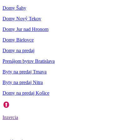
Domy Šahy
Domy Nový Tekov
Domy Jur nad Hronom
Domy Bielovce
Domy na predaj
Prenájom bytov Bratislava
Byty na predaj Trnava
Byty na predaj Nitra
Domy na predaj Košice
Inzercia