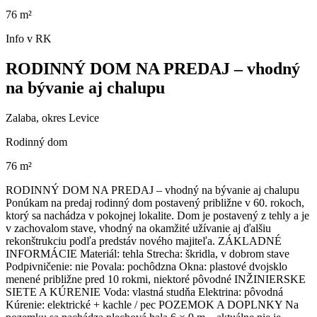
76 m²
Info v RK
RODINNÝ DOM NA PREDAJ – vhodný
na bývanie aj chalupu
Zalaba, okres Levice
Rodinný dom
76 m²
RODINNÝ DOM NA PREDAJ – vhodný na bývanie aj chalupu
Ponúkam na predaj rodinný dom postavený približne v 60. rokoch,
ktorý sa nachádza v pokojnej lokalite. Dom je postavený z tehly a je
v zachovalom stave, vhodný na okamžité užívanie aj ďalšiu
rekonštrukciu podľa predstáv nového majiteľa. ZÁKLADNÉ
INFORMÁCIE Materiál: tehla Strecha: škridla, v dobrom stave
Podpivničenie: nie Povala: pochôdzna Okna: plastové dvojsklo
menené približne pred 10 rokmi, niektoré pôvodné INŽINIERSKE
SIETE A KÚRENIE Voda: vlastná studňa Elektrina: pôvodná
Kúrenie: elektrické + kachle / pec POZEMOK A DOPLNKY Na