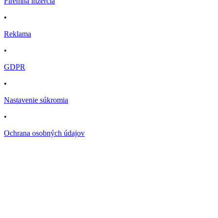
Firemná inzercia
•
Reklama
•
GDPR
•
Nastavenie súkromia
•
Ochrana osobných údajov