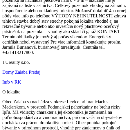
pozemku sa nachádza plechová hala 6 × 9 m – aktuálne nie je
zapísaná na liste vlastníctva. Celkový pozemok vhodný na záhradu,
hospodárenie alebo odkladový priestor. Možnosť dokúpiť 4ha ornej
pôdy viac info po telefóne VÝHODY NEHNUTEĽNOSTI zdravá
tehlová stavba dobrý stav strechy pokojná lokalita vhodné aj na
rekreačné bývanie alebo ako investícia nový plachtovo oceľový
prístrešok na pozemku – vhodný ako sklad či garáž KONTAKT
Termín obhliadky je možný aj počas víkendov. Energetický
certifikát nebol vystavený Pre viac informácii kontaktujte prosím,
Jarmila Burianová, burianova@tureality.sk, Centrála tel.
+421413217800.
TUreality s.r.o.
Domy Zalaba Predaj
Info v RK
O lokalite
Obec Zalaba sa nachádza v okrese Levice pri hraniciach s
Maďarskom, v prostredí Podunajskej pahorkatiny na brehu rieky
Ipľa. Má vidiecky charakter a jej ekonomika je zameraná na
poľnohospodárstvo a vinohradníctvo, pričom väčšina obyvateľov
dochádza za prácou do okolitých miest. Obec ponúka pokojné
bývanie v prírodnom prostredí, vhodné pre záujemcov o únik od