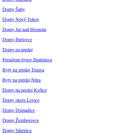
Domy Šahy
Domy Nový Tekov
Domy Jur nad Hronom
Domy Bielovce
Domy na predaj
Prenájom bytov Bratislava
Byty na predaj Trnava
Byty na predaj Nitra
Domy na predaj Košice
Domy okres Levice
Domy Domadice
Domy Žemberovce
Domy Sikenica