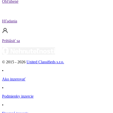
Obľúbené
Hľadania
Prihlásiť sa
© 2015 -
2026
United Classifieds s.r.o.
•
Ako inzerovať
•
Podmienky inzercie
•