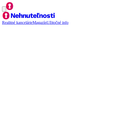
Realitné kancelárie
Magazín
Užitočné info