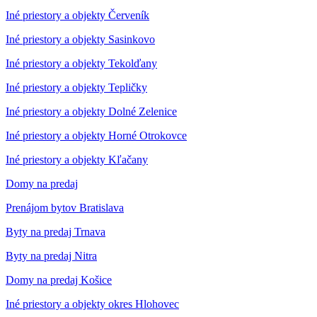
Iné priestory a objekty Červeník
Iné priestory a objekty Sasinkovo
Iné priestory a objekty Tekolďany
Iné priestory a objekty Tepličky
Iné priestory a objekty Dolné Zelenice
Iné priestory a objekty Horné Otrokovce
Iné priestory a objekty Kľačany
Domy na predaj
Prenájom bytov Bratislava
Byty na predaj Trnava
Byty na predaj Nitra
Domy na predaj Košice
Iné priestory a objekty okres Hlohovec