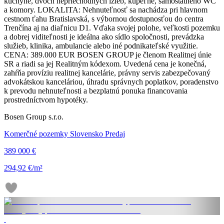
kuchyne, dvoch nepriechodných izieb, kúpeľne, samostatného WC
a komory. LOKALITA: Nehnuteľnosť sa nachádza pri hlavnom
cestnom ťahu Bratislavská, s výbornou dostupnosťou do centra
Trenčína aj na diaľnicu D1. Vďaka svojej polohe, veľkosti pozemku
a dobrej viditeľnosti je ideálna ako sídlo spoločnosti, prevádzka
služieb, klinika, ambulancie alebo iné podnikateľské využitie.
CENA: 389.000 EUR BOSEN GROUP je členom Realitnej únie
SR a riadi sa jej Realitným kódexom. Uvedená cena je konečná,
zahŕňa províziu realitnej kancelárie, právny servis zabezpečovaný
advokátskou kanceláriou, úhradu správnych poplatkov, poradenstvo
k prevodu nehnuteľnosti a bezplatnú ponuka financovania
prostredníctvom hypotéky.
Bosen Group s.r.o.
Komerčné pozemky Slovensko Predaj
389 000 €
294,92 €/m²