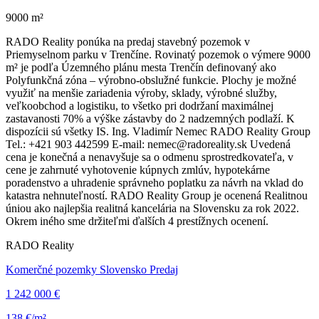
9000 m²
RADO Reality ponúka na predaj stavebný pozemok v
Priemyselnom parku v Trenčíne. Rovinatý pozemok o výmere 9000
m² je podľa Územného plánu mesta Trenčín definovaný ako
Polyfunkčná zóna – výrobno-obslužné funkcie. Plochy je možné
využiť na menšie zariadenia výroby, sklady, výrobné služby,
veľkoobchod a logistiku, to všetko pri dodržaní maximálnej
zastavanosti 70% a výške zástavby do 2 nadzemných podlaží. K
dispozícii sú všetky IS. Ing. Vladimír Nemec RADO Reality Group
Tel.: +421 903 442599 E-mail: nemec@radoreality.sk Uvedená
cena je konečná a nenavyšuje sa o odmenu sprostredkovateľa, v
cene je zahrnuté vyhotovenie kúpnych zmlúv, hypotekárne
poradenstvo a uhradenie správneho poplatku za návrh na vklad do
katastra nehnuteľností. RADO Reality Group je ocenená Realitnou
úniou ako najlepšia realitná kancelária na Slovensku za rok 2022.
Okrem iného sme držiteľmi ďalších 4 prestížnych ocenení.
RADO Reality
Komerčné pozemky Slovensko Predaj
1 242 000 €
138 €/m²