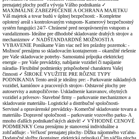
prenajatej plochy podľa vývoja Vášho podnikania ✓
MAXIMÁLNE ZABEZPEČENIE A OCHRANA MAJETKU
Váš majetok a tovar budú v úplnej bezpečnosti: - Kompletne
oplotený areál s kontrolovaným vstupom - Kamerový bezpečnostný
systém fungujúci 24/7 - Chránené pred neoprávneným vstupom a
vandalizmom - Ideálne pre dlhodobé skladovanie drahých strojov a
mechanizmov ✓ NADŠTANDARDNÉ MOŽNOSTI A
VYBAVENIE Ponúkame Vám viac než len prázdny pozemok: -
Možnosť prenájmu so skladovacím kontajnerom – okamžité riešenie
pre Vaše skladovacie potreby - Samostatná prípojka elektrickej
energie – pre Vaše prevádzky, nabíjanie vozidiel či napájanie
náradia - Flexibilné podmienky prispôsobené charakteru Vašej
činnosti ✓ ŠIROKÉ VYUŽITIE PRE RÔZNE TYPY
PODNIKANIA Tento areál je ideálny pre: - Parkovanie nákladných
vozidiel, kamiónov a pracovných strojov - Odstavné plochy pre
autoservisy a autopožičovne - Uskladnenie karavanov, obytných
vozidiel a prívesov - Stavebné firmy – parkovanie mechanizmov a
skladovanie materiálu - Logistické a distribučné spoločnosti -
Servisné a opravárenské prevádzky - Komerčné skladovanie tovaru a
materiálu - Dopravné spoločnosti – parkovanie vozového parku - A
mnoho ďalších podnikateľských aktivít! ✓ VÝHODNÉ CENOVÉ
PODMIENKY Cena prenájmu je stanovená individuálne a
zohľadňuje: - Veľkosť prenajatej plochy - Dĺžku nájomného vzťahu -
Dodatočné služby (kontajner, elektrická prípojka) Čím väčšia plocha