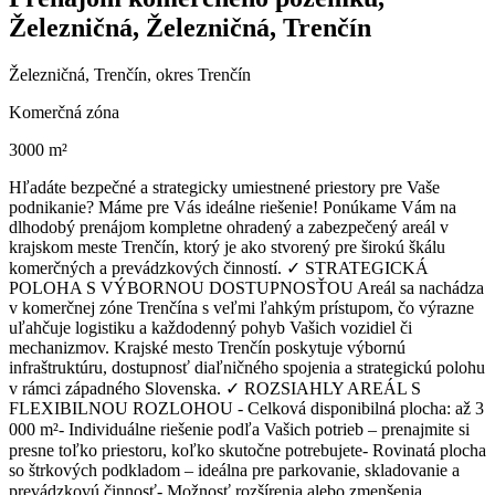
Železničná, Železničná, Trenčín
Železničná, Trenčín, okres Trenčín
Komerčná zóna
3000 m²
Hľadáte bezpečné a strategicky umiestnené priestory pre Vaše
podnikanie? Máme pre Vás ideálne riešenie! Ponúkame Vám na
dlhodobý prenájom kompletne ohradený a zabezpečený areál v
krajskom meste Trenčín, ktorý je ako stvorený pre širokú škálu
komerčných a prevádzkových činností. ✓ STRATEGICKÁ
POLOHA S VÝBORNOU DOSTUPNOSŤOU Areál sa nachádza
v komerčnej zóne Trenčína s veľmi ľahkým prístupom, čo výrazne
uľahčuje logistiku a každodenný pohyb Vašich vozidiel či
mechanizmov. Krajské mesto Trenčín poskytuje výbornú
infraštruktúru, dostupnosť diaľničného spojenia a strategickú polohu
v rámci západného Slovenska. ✓ ROZSIAHLY AREÁL S
FLEXIBILNOU ROZLOHOU - Celková disponibilná plocha: až 3
000 m² - Individuálne riešenie podľa Vašich potrieb – prenajmite si
presne toľko priestoru, koľko skutočne potrebujete - Rovinatá plocha
so štrkových podkladom – ideálna pre parkovanie, skladovanie a
prevádzkovú činnosť - Možnosť rozšírenia alebo zmenšenia