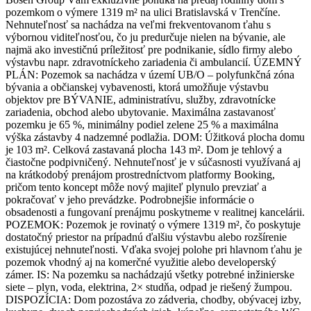
pozemkom o výmere 1319 m² na ulici Bratislavská v Trenčíne.
Nehnuteľnosť sa nachádza na veľmi frekventovanom ťahu s
výbornou viditeľnosťou, čo ju predurčuje nielen na bývanie, ale
najmä ako investičnú príležitosť pre podnikanie, sídlo firmy alebo
výstavbu napr. zdravotníckeho zariadenia či ambulancií. ÚZEMNÝ
PLÁN: Pozemok sa nachádza v území UB/O – polyfunkčná zóna
bývania a občianskej vybavenosti, ktorá umožňuje výstavbu
objektov pre BÝVANIE, administratívu, služby, zdravotnícke
zariadenia, obchod alebo ubytovanie. Maximálna zastavanosť
pozemku je 65 %, minimálny podiel zelene 25 % a maximálna
výška zástavby 4 nadzemné podlažia. DOM: Úžitková plocha domu
je 103 m². Celková zastavaná plocha 143 m². Dom je tehlový a
čiastočne podpivničený. Nehnuteľnosť je v súčasnosti využívaná aj
na krátkodobý prenájom prostredníctvom platformy Booking,
pričom tento koncept môže nový majiteľ plynulo prevziať a
pokračovať v jeho prevádzke. Podrobnejšie informácie o
obsadenosti a fungovaní prenájmu poskytneme v realitnej kancelárii.
POZEMOK: Pozemok je rovinatý o výmere 1319 m², čo poskytuje
dostatočný priestor na prípadnú ďalšiu výstavbu alebo rozšírenie
existujúcej nehnuteľnosti. Vďaka svojej polohe pri hlavnom ťahu je
pozemok vhodný aj na komerčné využitie alebo developerský
zámer. IS: Na pozemku sa nachádzajú všetky potrebné inžinierske
siete – plyn, voda, elektrina, 2× studňa, odpad je riešený žumpou.
DISPOZÍCIA: Dom pozostáva zo zádveria, chodby, obývacej izby,