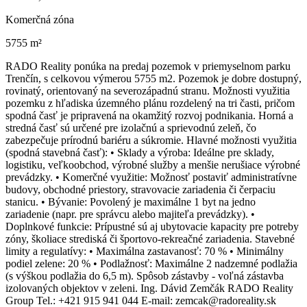
Komerčná zóna
5755 m²
RADO Reality ponúka na predaj pozemok v priemyselnom parku
Trenčín, s celkovou výmerou 5755 m2. Pozemok je dobre dostupný,
rovinatý, orientovaný na severozápadnú stranu. Možnosti využitia
pozemku z hľadiska územného plánu rozdelený na tri časti, pričom
spodná časť je pripravená na okamžitý rozvoj podnikania. Horná a
stredná časť sú určené pre izolačnú a sprievodnú zeleň, čo
zabezpečuje prírodnú bariéru a súkromie. Hlavné možnosti využitia
(spodná stavebná časť): • Sklady a výroba: Ideálne pre sklady,
logistiku, veľkoobchod, výrobné služby a menšie nerušiace výrobné
prevádzky. • Komerčné využitie: Možnosť postaviť administratívne
budovy, obchodné priestory, stravovacie zariadenia či čerpaciu
stanicu. • Bývanie: Povolený je maximálne 1 byt na jedno
zariadenie (napr. pre správcu alebo majiteľa prevádzky). •
Doplnkové funkcie: Prípustné sú aj ubytovacie kapacity pre potreby
zóny, školiace strediská či športovo-rekreačné zariadenia. Stavebné
limity a regulatívy: • Maximálna zastavanosť: 70 % • Minimálny
podiel zelene: 20 % • Podlažnosť: Maximálne 2 nadzemné podlažia
(s výškou podlažia do 6,5 m). Spôsob zástavby - voľná zástavba
izolovaných objektov v zeleni. Ing. Dávid Zemčák RADO Reality
Group Tel.: +421 915 941 044 E-mail: zemcak@radoreality.sk