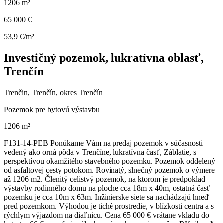
1206 m²
65 000 €
53,9 €/m²
Investičný pozemok, lukratívna oblasť,
Trenčín
Trenčin, Trenčín, okres Trenčín
Pozemok pre bytovú výstavbu
1206 m²
F131-14-PEB Ponúkame Vám na predaj pozemok v súčasnosti
vedený ako orná pôda v Trenčíne, lukratívna časť, Záblatie, s
perspektívou okamžitého stavebného pozemku. Pozemok oddelený
od asfaltovej cesty potokom. Rovinatý, slnečný pozemok o výmere
až 1206 m2. Členitý celistvý pozemok, na ktorom je predpoklad
výstavby rodinného domu na ploche cca 18m x 40m, ostatná časť
pozemku je cca 10m x 63m. Inžinierske siete sa nachádzajú hneď
pred pozemkom. Výhodou je tiché prostredie, v blízkosti centra a s
rýchlym výjazdom na diaľnicu. Cena 65 000 € vrátane vkladu do