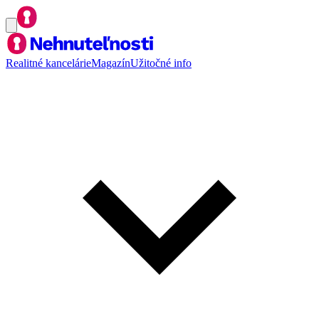
Realitné kancelárie
Magazín
Užitočné info