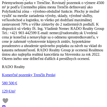
Priemyselnom parku v Trenčíne. Rovinatý pozemok o výmere 4500
m² je podľa Územného plánu mesta Trenčín definovaný ako
Polyfunkčná zóna – výrobno-obslužné funkcie. Plochy je možné
využiť na menšie zariadenia výroby, sklady, výrobné služby,
veľkoobchod a logistiku, to všetko pri dodržaní maximálnej
zastavanosti 70% a výške zástavby do 2 nadzemných podlaží. K
dispozícii sú všetky IS. Ing. Vladimír Nemec RADO Reality Group
Tel.: +421 903 442599 E-mail: nemec@radoreality.sk Uvedená
cena je konečná a nenavyšuje sa o odmenu sprostredkovateľa, v
cene je zahrnuté vyhotovenie kúpnych zmlúv, hypotekárne
poradenstvo a uhradenie správneho poplatku za návrh na vklad do
katastra nehnuteľností. RADO Reality Group je ocenená Realitnou
úniou ako najlepšia realitná kancelária na Slovensku za rok 2022.
Okrem iného sme držiteľmi ďalších 4 prestížnych ocenení.
RADO Reality
Komerčné pozemky Trenčín Predaj
580 500 €
129 €/m²