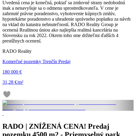
Uvedená cena je konečná, pokiaľ sa zmluvné strany nedohodnú
inak a nenavyšuje sa o odmenu sprostredkovateľa. V cene je
zahrnuté právne poradenstvo, vyhotovenie kúpnych zmlúv,
hypotekárne poradenstvo a uhradenie správneho poplatku za návrh
na vklad do katastra nehnuteľností. RADO Reality Group je
ocenená Realitnou úniou ako najlepšia realitná kancelária na
Slovensku za rok 2022. Okrem toho sme držiteľmi ďalších 4
prestížnych ocenení.
RADO Reality
Komerčné pozemky Trenčín Predaj
180 000 €
31,28 €/m²
RADO | ZNÍŽENÁ CENA! Predaj
pozemku 4500 m2 - Priemyselný park