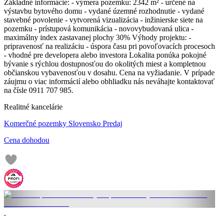
Základné informácie: - výmera pozemku: 2342 m² - určené na
výstavbu bytového domu - vydané územné rozhodnutie - vydané
stavebné povolenie - vytvorená vizualizácia - inžinierske siete na
pozemku - prístupová komunikácia - novovybudovaná ulica -
maximálny index zastavanej plochy 30% Výhody projektu: -
pripravenosť na realizáciu - úspora času pri povoľovacích procesoch
- vhodné pre developera alebo investora Lokalita ponúka pokojné
bývanie s rýchlou dostupnosťou do okolitých miest a kompletnou
občianskou vybavenosťou v dosahu. Cena na vyžiadanie. V prípade
záujmu o viac informácií alebo obhliadku nás neváhajte kontaktovať
na čísle 0911 707 985.
Realitné kancelárie
Komerčné pozemky Slovensko Predaj
Cena dohodou