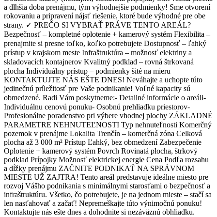
a dlhšia doba prenájmu, tým výhodnejšie podmienky! Sme otvorení
rokovaniu a pripravení nájsť riešenie, ktoré bude výhodné pre obe
strany. ✓ PREČO SI VYBRAŤ PRÁVE TENTO AREÁL?
Bezpečnosť – kompletné oplotenie + kamerový systém Flexibilita –
prenajmite si presne toľko, koľko potrebujete Dostupnosť – ľahký
prístup v krajskom meste Infraštruktúra – možnosť elektriny a
skladovacích kontajnerov Kvalitný podklad – rovná štrkovaná
plocha Individuálny prístup – podmienky šité na mieru
KONTAKTUJTE NÁS EŠTE DNES! Neváhajte a uchopte túto
jedinečnú príležitosť pre Vaše podnikanie! Voľné kapacity sú
obmedzené. Radi Vám poskytneme: - Detailné informácie o areáli -
Individuálnu cenovú ponuku - Osobnú prehliadku priestorov -
Profesionálne poradenstvo pri výbere vhodnej plochy ZÁKLADNÉ
PARAMETRE NEHNUTEĽNOSTI Typ nehnuteľnosti Komerčný
pozemok v prenájme Lokalita Trenčín – komerčná zóna Celková
plocha až 3 000 m² Prístup Ľahký, bez obmedzení Zabezpečenie
Oplotenie + kamerový systém Povrch Rovinatá plocha, štrkový
podklad Prípojky Možnosť elektrickej energie Cena Podľa rozsahu
a dĺžky prenájmu ZAČNITE PODNIKAŤ NA SPRÁVNOM
MIESTE UŽ ZAJTRA! Tento areál predstavuje ideálne miesto pre
rozvoj Vášho podnikania s minimálnymi starosťami o bezpečnosť a
infraštruktúru. Všetko, čo potrebujete, je na jednom mieste – stačí sa
len nasťahovať a začať! Nepremeškajte túto výnimočnú ponuku!
Kontaktujte nás ešte dnes a dohodnite si nezáväznú obhliadku.