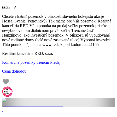
6622 m²
Chcete vlastniť pozemok v blízkosti slávneho hokejistu ako je
Hossa, Švehla, Petrovický? Tak máme pre Vás pozemok. Realitná
kancelária RED Vám ponúka na predaj veľký pozemok pri ešte
nevybudovanom dialničnom privádzači v Trenčíne časť
Hanzlíkovo, ako investičný pozemok. V blízkosti sú vybudované
nové rodinné domy (celé nové zastavané ulice) Výborná investícia.
Túto ponuku nájdete na www.red.sk pod kódom: 2241165
Realitná kancelária RED, s.r.o.
Komerčné pozemky Trenčín Predaj
Cena dohodou