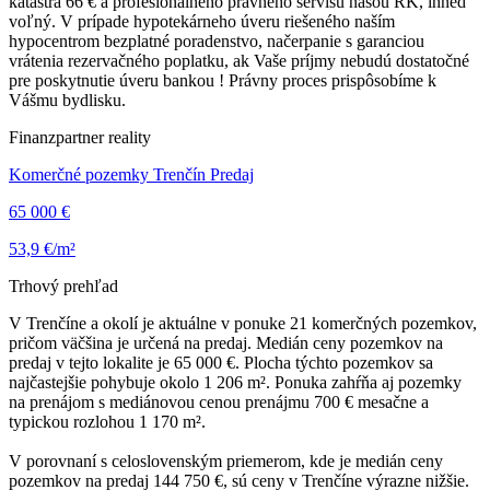
katastra 66 € a profesionálneho právneho servisu našou RK, ihneď
voľný. V prípade hypotekárneho úveru riešeného naším
hypocentrom bezplatné poradenstvo, načerpanie s garanciou
vrátenia rezervačného poplatku, ak Vaše príjmy nebudú dostatočné
pre poskytnutie úveru bankou ! Právny proces prispôsobíme k
Vášmu bydlisku.
Finanzpartner reality
Komerčné pozemky Trenčín Predaj
65 000 €
53,9 €/m²
Trhový prehľad
V Trenčíne a okolí je aktuálne v ponuke 21 komerčných pozemkov,
pričom väčšina je určená na predaj. Medián ceny pozemkov na
predaj v tejto lokalite je 65 000 €. Plocha týchto pozemkov sa
najčastejšie pohybuje okolo 1 206 m². Ponuka zahŕňa aj pozemky
na prenájom s mediánovou cenou prenájmu 700 € mesačne a
typickou rozlohou 1 170 m².
V porovnaní s celoslovenským priemerom, kde je medián ceny
pozemkov na predaj 144 750 €, sú ceny v Trenčíne výrazne nižšie.