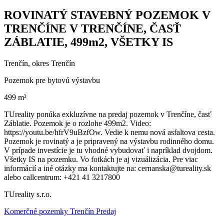
ROVINATÝ STAVEBNÝ POZEMOK V
TRENČÍNE V TRENČÍNE, ČASŤ
ZÁBLATIE, 499m2, VŠETKY IS
Trenčín, okres Trenčín
Pozemok pre bytovú výstavbu
499 m²
TUreality ponúka exkluzívne na predaj pozemok v Trenčíne, časť
Záblatie. Pozemok je o rozlohe 499m2. Video:
https://youtu.be/hfrV9uBzfOw. Vedie k nemu nová asfaltova cesta.
Pozemok je rovinatý a je pripravený na výstavbu rodinného domu.
V prípade investície je tu vhodné vybudovať i napríklad dvojdom.
Všetky IS na pozemku. Vo fotkách je aj vizuálizácia. Pre viac
informácií a iné otázky ma kontaktujte na: cernanska@tureality.sk
alebo callcentrum: +421 41 3217800
TUreality s.r.o.
Komerčné pozemky Trenčín Predaj