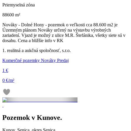
Priemyselná zóna
88600 m²
Nováky - Dolné Hony - pozemok o veľkosti cca 88.600 m2 je
Územným plánom Nováky určený na výstavbu výrobných
zariadení. Vjazd je možný z ulice M.R. Štefánika, všetky siete sú v
dosahu. Cena a bližšie info v RK
1. realitná a aukčná spoločnosť, s.r.o.
Komerčné pozemky Nováky Predaj
1 €
0 €/m²
Pozemok v Kunove.
Kunov, Senica, okres Senica