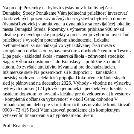
Na predaj: Pozemky na bytovú výstavbu v lukratívnej časti
Dunajskej Stredy Ponúkame Vám jedinečnú príležitosť investovať
do stavebných pozemkov určených na výstavbu bytových domov
(dvanásťbytoviek) v atraktívnej a dynamicky sa rozvíjajúcej lokalite
mesta Dunajská Streda. Pozemky s výmerou približne 900 m² sú
ideálne pre developerské projekty a predstavujú výbornú investičnú
príležitosť s vysokým potenciálom zhodnotenia. Lokalita
Nehnuteľnosti sa nachádzajú vo vyhľadávanej časti mesta s
kompletnou občianskou vybavenosťou: - obchodné centrum Tesco -
Lipa park - základná škola - materská škola - zdravotné stredisko
Sagax Výborná dostupnosť do Bratislavy – približne 35 minút
autom, čo zvyšuje atraktivitu bývania aj pre dochádzajúcich.
Inžinierske siete Na pozemkoch sú k dispozícii: - kanalizácia -
mestský vodovod - elektrická prípojka Dokončenie inžinierskych
sietí je plánované na december 2026. Výhody - vhodné na výstavbu
bytových domov (12 bytových jednotiek) - perspektívna lokalita s
rastúcim dopytom po bývaní - ideálne pre developerov aj investorov
- kompletná občianska vybavenosť v okolí Cena: dohodou V
prípade záujmu alebo pre viac informácií nás neváhajte kontaktovať:
0903 473 415 Radi Vám zároveň pomôžeme aj s kompletným
vybavením financovania a hypotekárneho úveru.
Profi Reality sro