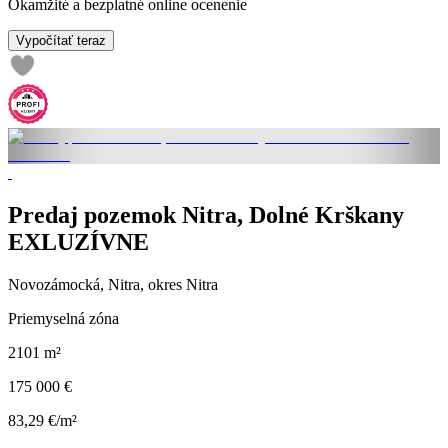
Okamžité a bezplatné online ocenenie
Vypočítať teraz
Predaj pozemok Nitra, Dolné Krškany
EXLUZÍVNE
Novozámocká, Nitra, okres Nitra
Priemyselná zóna
2101 m²
175 000 €
83,29 €/m²