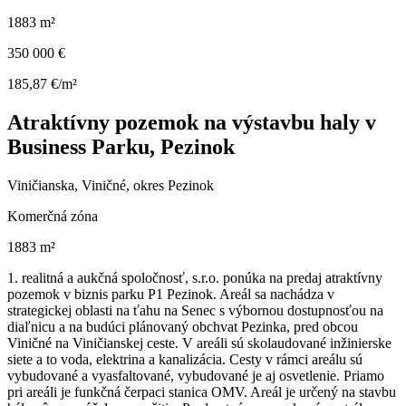
1883 m²
350 000 €
185,87 €/m²
Atraktívny pozemok na výstavbu haly v
Business Parku, Pezinok
Viničianska, Viničné, okres Pezinok
Komerčná zóna
1883 m²
1. realitná a aukčná spoločnosť, s.r.o. ponúka na predaj atraktívny
pozemok v biznis parku P1 Pezinok. Areál sa nachádza v
strategickej oblasti na ťahu na Senec s výbornou dostupnosťou na
diaľnicu a na budúci plánovaný obchvat Pezinka, pred obcou
Viničné na Viničianskej ceste. V areáli sú skolaudované inžinierske
siete a to voda, elektrina a kanalizácia. Cesty v rámci areálu sú
vybudované a vyasfaltované, vybudované je aj osvetlenie. Priamo
pri areáli je funkčná čerpaci stanica OMV. Areál je určený na stavbu