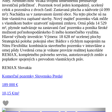
Nitry. Nehnuteľnosť vďaka svojmu umiestneniu predstavuje
investičnú príležitosť . Pozemok tvorí jeden kompaktný, ucelený
celok a pozostáva z dvoch častí: Zastavaná plocha a nádvorie (4 099
m²): Nachádza sa v zastavanom území obce. Na tejto ploche sú na
liste vlastníctva zapísané stavby. Nový majiteľ pozemku však môže
s vlastníkom budov uzatvoriť nájomnú zmluvu. Orná pôda 14 529
m², plynule nadväzuje na zastavanú časť pozemku a ponúka široké
možnosti poľnohospodárskeho či iného komerčného využitia.
Hlavné výhody investície: Výmera: 18 628 m² ucelenej plochy
Strategická poloha: pokojná obec Bádice s rýchlym napojením na
Nitru Flexibilita: kombinácia stavebného pozemku v intraviláne a
ornej pôdy Uvedená cena je vrátane provízie realitnej kancelárie
REMAX, kompletného právneho servisu, autorizovaných zmlúv a
poplatkov spojených s prevodom vlastníckych práv.
REMAX Slovakia
Komerčné pozemky Slovensko Predaj
189 000 €
10,15 €/m²