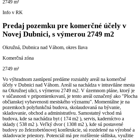
2749 m²
Info v RK
Predaj pozemku pre komerčné účely v
Novej Dubnici, s výmerou 2749 m2
Okružná, Dubnica nad Váhom, okres Ilava
Komerčná zóna
2749 m²
Vo výhradnom zastúpení predáme rozsiahly areál na komerčné
účely v Dubnici nad Váhom. Areál sa nachádza v intraviláne mesta
na Okružnej ulici, s výmerou 2749 m2. V územnom pláne, ktorý je
v súčasnosti v pripomienkovaní, je tento areál označený ako "Plocha
občianskej vybavenosti mestského významu". Momentálne je na
pozemkoch polyfunkčná budova, skolaudovaná na bývanie,
skladovanie, obchod a administratívu. Samostatný vchod má
budova, kde sa nachádza byt ( 174 m2 ), servis, kaderníctvo a
sklady ( 538 m2 ). Veľký dvor ( 1308 m2 ), kde sú postavené
budovy zo železobetónovej konštrukcie, sú rozdelené na výrobné a
skladovacie priestory. Potenciál má pre rozšírenie sídliska, využitie