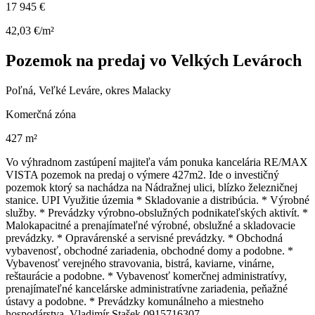
17 945 €
42,03 €/m²
Pozemok na predaj vo Velkých Levároch
Poľná, Veľké Leváre, okres Malacky
Komerčná zóna
427 m²
Vo výhradnom zastúpení majiteľa vám ponuka kancelária RE/MAX
VISTA pozemok na predaj o výmere 427m2. Ide o investičný
pozemok ktorý sa nachádza na Nádražnej ulici, blízko železničnej
stanice. UPI Využitie územia * Skladovanie a distribúcia. * Výrobné
služby. * Prevádzky výrobno-obslužných podnikateľských aktivít. *
Malokapacitné a prenajímateľné výrobné, obslužné a skladovacie
prevádzky. * Opravárenské a servisné prevádzky. * Obchodná
vybavenosť, obchodné zariadenia, obchodné domy a podobne. *
Vybavenosť verejného stravovania, bistrá, kaviarne, vinárne,
reštaurácie a podobne. * Vybavenosť komerčnej administratívy,
prenajímateľné kancelárske administratívne zariadenia, peňažné
ústavy a podobne. * Prevádzky komunálneho a miestneho
hospodárstva. Vladimír Stašek 0915716307