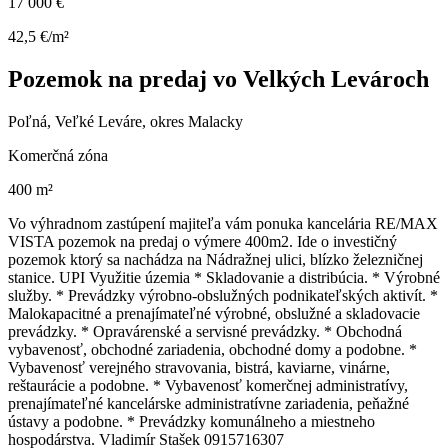
17 000 €
42,5 €/m²
Pozemok na predaj vo Velkých Levároch
Poľná, Veľké Leváre, okres Malacky
Komerčná zóna
400 m²
Vo výhradnom zastúpení majiteľa vám ponuka kancelária RE/MAX
VISTA pozemok na predaj o výmere 400m2. Ide o investičný
pozemok ktorý sa nachádza na Nádražnej ulici, blízko železničnej
stanice. UPI Využitie územia * Skladovanie a distribúcia. * Výrobné
služby. * Prevádzky výrobno-obslužných podnikateľských aktivít. *
Malokapacitné a prenajímateľné výrobné, obslužné a skladovacie
prevádzky. * Opravárenské a servisné prevádzky. * Obchodná
vybavenosť, obchodné zariadenia, obchodné domy a podobne. *
Vybavenosť verejného stravovania, bistrá, kaviarne, vinárne,
reštaurácie a podobne. * Vybavenosť komerčnej administratívy,
prenajímateľné kancelárske administratívne zariadenia, peňažné
ústavy a podobne. * Prevádzky komunálneho a miestneho
hospodárstva. Vladimír Stašek 0915716307