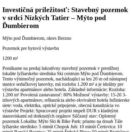
Investičná príležitosť: Stavebný pozemok
v srdci Nízkých Tatier – Mýto pod
Ďumbierom
Mýto pod Ďumbierom, okres Brezno
Pozemok pre bytovú výstavbu
1200 m²
Ponúkame na predaj lukratívny stavebný pozemok v prestížnej
lokalite lyžiarskeho strediska Ski centrum Mýto pod Ďumbierom.
Tento výnimočný pozemok, nachádzajúci sa len 20 m od nástupnej
stanice sedačkovej lanovky, má rozlohu 1.200 m² a je ideálny pre
výstavbu apartmánov alebo hotela. Základné informácie: Rozloha:
1.200 m² Povolená zastavanosť: 80% Možnosť výstavby: 15-20 3-
izbových apartmánov, reštaurácia alebo ekvivalent hotela Inžinierske
siete: voda, elektrika, optické pripojenie, obecná kanalizácia vo
výstavbe Projekt: Spracovaný projekt stupeň DUR s kladnými
stanoviskami od dotknutých orgánov Súčasný stav: Oplotený
pozemok Lokalita: Mýto Ski & Bike Park: priamo na dosah Tále
lyžiarske stredisko: 5 minút Chopok Juh: 10 minút Čertovica: 10
minút Banská Bystrica: 25 minút Štrbské Pleso: 50 minút Bratislava: