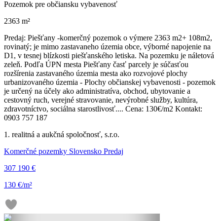
Pozemok pre občiansku vybavenosť
2363 m²
Predaj: Piešťany -komerčný pozemok o výmere 2363 m2+ 108m2,
rovinatý; je mimo zastavaneho územia obce, výborné napojenie na
D1, v tesnej blízkosti piešťanského letiska. Na pozemku je náletová
zeleň. Podľa ÚPN mesta Piešťany časť parcely je súčasťou
rozšírenia zastavaného územia mesta ako rozvojové plochy
urbanizovaného územia - Plochy občianskej vybavenosti - pozemok
je určený na účely ako administratíva, obchod, ubytovanie a
cestovný ruch, verejné stravovanie, nevýrobné služby, kultúra,
zdravotníctvo, sociálna starostlivosť.... Cena: 130€/m2 Kontakt:
0903 757 187
1. realitná a aukčná spoločnosť, s.r.o.
Komerčné pozemky Slovensko Predaj
307 190 €
130 €/m²