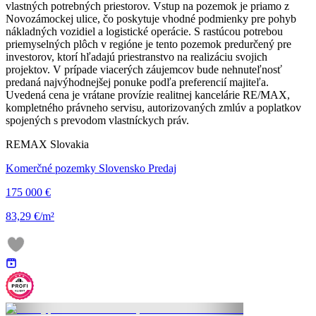
vlastných potrebných priestorov. Vstup na pozemok je priamo z
Novozámockej ulice, čo poskytuje vhodné podmienky pre pohyb
nákladných vozidiel a logistické operácie. S rastúcou potrebou
priemyselných plôch v regióne je tento pozemok predurčený pre
investorov, ktorí hľadajú priestranstvo na realizáciu svojich
projektov. V prípade viacerých záujemcov bude nehnuteľnosť
predaná najvýhodnejšej ponuke podľa preferencií majiteľa.
Uvedená cena je vrátane provízie realitnej kancelárie RE/MAX,
kompletného právneho servisu, autorizovaných zmlúv a poplatkov
spojených s prevodom vlastníckych práv.
REMAX Slovakia
Komerčné pozemky Slovensko Predaj
175 000 €
83,29 €/m²