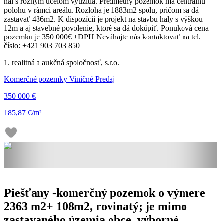
hál s rôznym účelom využitia. Predmetný pozemok má centrálnu
polohu v rámci areálu. Rozloha je 1883m2 spolu, pričom sa dá
zastavať 486m2. K dispozícii je projekt na stavbu haly s výškou
12m a aj stavebné povolenie, ktoré sa dá dokúpiť. Ponuková cena
pozemku je 350 000€ +DPH Neváhajte nás kontaktovať na tel.
číslo: +421 903 703 850
1. realitná a aukčná spoločnosť, s.r.o.
Komerčné pozemky Viničné Predaj
350 000 €
185,87 €/m²
Piešťany -komerčný pozemok o výmere
2363 m2+ 108m2, rovinatý; je mimo
zastavaného územia obce, výborné