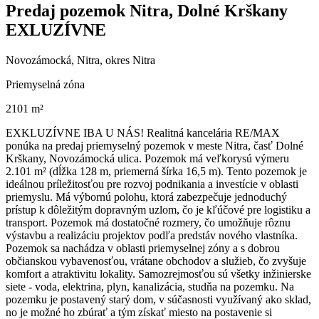
Predaj pozemok Nitra, Dolné Krškany
EXLUZÍVNE
Novozámocká, Nitra, okres Nitra
Priemyselná zóna
2101 m²
EXKLUZÍVNE IBA U NÁS! Realitná kancelária RE/MAX
ponúka na predaj priemyselný pozemok v meste Nitra, časť Dolné
Krškany, Novozámocká ulica. Pozemok má veľkorysú výmeru
2.101 m² (dĺžka 128 m, priemerná šírka 16,5 m). Tento pozemok je
ideálnou príležitosťou pre rozvoj podnikania a investície v oblasti
priemyslu. Má výbornú polohu, ktorá zabezpečuje jednoduchý
prístup k dôležitým dopravným uzlom, čo je kľúčové pre logistiku a
transport. Pozemok má dostatočné rozmery, čo umožňuje rôznu
výstavbu a realizáciu projektov podľa predstáv nového vlastníka.
Pozemok sa nachádza v oblasti priemyselnej zóny a s dobrou
občianskou vybavenosťou, vrátane obchodov a služieb, čo zvyšuje
komfort a atraktivitu lokality. Samozrejmosťou sú všetky inžinierske
siete - voda, elektrina, plyn, kanalizácia, studňa na pozemku. Na
pozemku je postavený starý dom, v súčasnosti využívaný ako sklad,
no je možné ho zbúrať a tým získať miesto na postavenie si