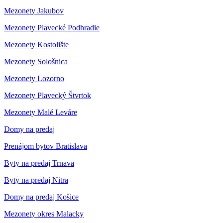
Mezonety Jakubov
Mezonety Plavecké Podhradie
Mezonety Kostolište
Mezonety Sološnica
Mezonety Lozorno
Mezonety Plavecký Štvrtok
Mezonety Malé Leváre
Domy na predaj
Prenájom bytov Bratislava
Byty na predaj Trnava
Byty na predaj Nitra
Domy na predaj Košice
Mezonety okres Malacky