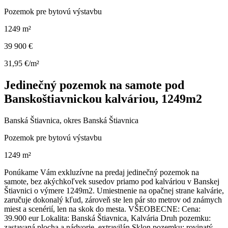
Pozemok pre bytovú výstavbu
1249 m²
39 900 €
31,95 €/m²
Jedinečný pozemok na samote pod
Banskoštiavnickou kalváriou, 1249m2
Banská Štiavnica, okres Banská Štiavnica
Pozemok pre bytovú výstavbu
1249 m²
Ponúkame Vám exkluzívne na predaj jedinečný pozemok na
samote, bez akýchkoľvek susedov priamo pod kalváriou v Banskej
Štiavnici o výmere 1249m2. Umiestnenie na opačnej strane kalvárie,
zaručuje dokonalý kľud, zároveň ste len pár sto metrov od známych
miest a scenérií, len na skok do mesta. VŠEOBECNE: Cena:
39.900 eur Lokalita: Banská Štiavnica, Kalvária Druh pozemku:
zastavaná plocha a nádvorie, extravilán Sklon pozemku: rovinatý