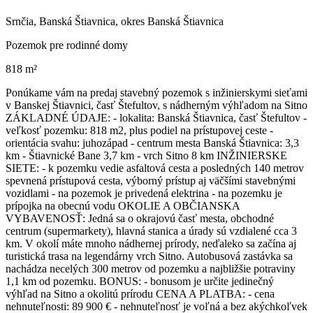
Srnčia, Banská Štiavnica, okres Banská Štiavnica
Pozemok pre rodinné domy
818 m²
Ponúkame vám na predaj stavebný pozemok s inžinierskymi sieťami
v Banskej Štiavnici, časť Štefultov, s nádherným výhľadom na Sitno
ZÁKLADNÉ ÚDAJE: - lokalita: Banská Štiavnica, časť Štefultov -
veľkosť pozemku: 818 m2, plus podiel na prístupovej ceste -
orientácia svahu: juhozápad - centrum mesta Banská Štiavnica: 3,3
km - Štiavnické Bane 3,7 km - vrch Sitno 8 km INŽINIERSKE
SIETE: - k pozemku vedie asfaltová cesta a posledných 140 metrov
spevnená prístupová cesta, výborný prístup aj väčšími stavebnými
vozidlami - na pozemok je privedená elektrina - na pozemku je
prípojka na obecnú vodu OKOLIE A OBČIANSKA
VYBAVENOSŤ: Jedná sa o okrajovú časť mesta, obchodné
centrum (supermarkety), hlavná stanica a úrady sú vzdialené cca 3
km. V okolí máte mnoho nádhernej prírody, neďaleko sa začína aj
turistická trasa na legendárny vrch Sitno. Autobusová zastávka sa
nachádza necelých 300 metrov od pozemku a najbližšie potraviny
1,1 km od pozemku. BONUS: - bonusom je určite jedinečný
výhľad na Sitno a okolitú prírodu CENA A PLATBA: - cena
nehnuteľnosti: 89 900 € - nehnuteľnosť je voľná a bez akýchkoľvek