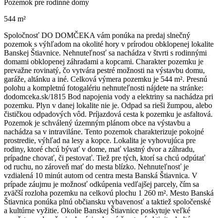
Pozemok pre rodinné domy
544 m²
Spoločnosť DO DOMČEKA vám ponúka na predaj slnečný
pozemok s výhľadom na okolité hory v prírodou obklopenej lokalite
Banskej Štiavnice. Nehnuteľnosť sa nachádza v štvrti s rodinnými
domami obklopenej záhradami a kopcami. Charakter pozemku je
prevažne rovinatý, čo vytvára pestré možnosti na výstavbu domu,
garáže, altánku a iné. Celková výmera pozemku je 544 m². Presnú
polohu a kompletnú fotogalériu nehnuteľnosti nájdete na stránke:
dodomceka.sk/1815 Bod napojenia vody a elektriny sa nachádza pri
pozemku. Plyn v danej lokalite nie je. Odpad sa rieši žumpou, alebo
čističkou odpadových vôd. Príjazdová cesta k pozemku je asfaltová.
Pozemok je schválený územným plánom obce na výstavbu a
nachádza sa v intraviláne. Tento pozemok charakterizuje pokojné
prostredie, výhľad na lesy a kopce. Lokalita je vyhovujúca pre
rodiny, ktoré chcú bývať v dome, mať vlastný dvor a záhradu,
prípadne chovať, či pestovať. Tiež pre tých, ktorí sa chcú odpútať
od ruchu, no zároveň mať do mesta blízko. Nehnuteľnosť je
vzdialená 10 minút autom od centra mesta Banská Štiavnica. V
prípade záujmu je možnosť odkúpenia vedľajšej parcely, čím sa
zväčší rozloha pozemku na celkovú plochu 1 260 m². Mesto Banská
Štiavnica ponúka plnú občiansku vybavenosť a taktiež spoločenské
a kultúrne vyžitie. Okolie Banskej Štiavnice poskytuje veľké