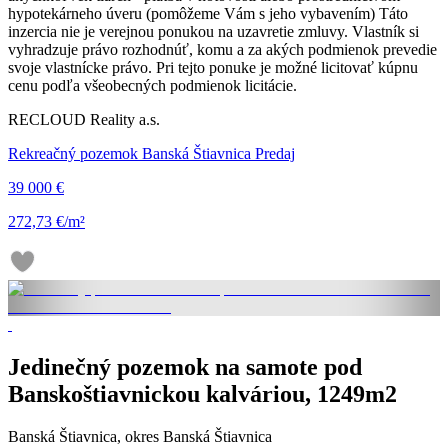
hypotekárneho úveru (pomôžeme Vám s jeho vybavením) Táto
inzercia nie je verejnou ponukou na uzavretie zmluvy. Vlastník si
vyhradzuje právo rozhodnúť, komu a za akých podmienok prevedie
svoje vlastnícke právo. Pri tejto ponuke je možné licitovať kúpnu
cenu podľa všeobecných podmienok licitácie.
RECLOUD Reality a.s.
Rekreačný pozemok Banská Štiavnica Predaj
39 000 €
272,73 €/m²
Jedinečný pozemok na samote pod
Banskoštiavnickou kalváriou, 1249m2
Banská Štiavnica, okres Banská Štiavnica