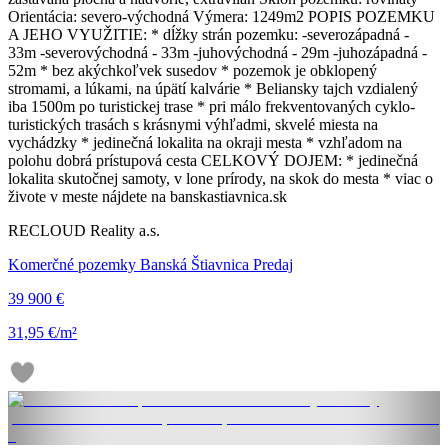
Orientácia: severo-východná Výmera: 1249m2 POPIS POZEMKU
A JEHO VYUŽITIE: * dĺžky strán pozemku: -severozápadná -
33m -severovýchodná - 33m -juhovýchodná - 29m -juhozápadná -
52m * bez akýchkoľvek susedov * pozemok je obklopený
stromami, a lúkami, na úpätí kalvárie * Beliansky tajch vzdialený
iba 1500m po turistickej trase * pri málo frekventovaných cyklo-
turistických trasách s krásnymi výhľadmi, skvelé miesta na
vychádzky * jedinečná lokalita na okraji mesta * vzhľadom na
polohu dobrá prístupová cesta CELKOVÝ DOJEM: * jedinečná
lokalita skutočnej samoty, v lone prírody, na skok do mesta * viac o
živote v meste nájdete na banskastiavnica.sk
RECLOUD Reality a.s.
Komerčné pozemky Banská Štiavnica Predaj
39 900 €
31,95 €/m²