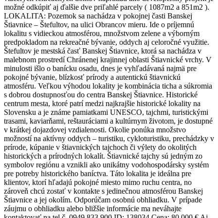
možné odkúpiť aj ďalšie dve priľahlé parcely ( 1087m2 a 851m2 ).
LOKALITA: Pozemok sa nachádza v pokojnej časti Banskej
Štiavnice – Štefultov, na ulici Obrancov mieru. Ide o príjemnú
lokalitu s vidieckou atmosférou, množstvom zelene a výborným
predpokladom na rekreačné bývanie, oddych aj celoročné využitie.
Štefultov je mestská časť Banskej Štiavnice, ktorá sa nachádza v
malebnom prostredí Chránenej krajinnej oblasti Štiavnické vrchy. V
minulosti išlo o banícku osadu, dnes je vyhľadávaná najmä pre
pokojné bývanie, blízkosť prírody a autentickú štiavnickú
atmosféru. Veľkou výhodou lokality je kombinácia ticha a súkromia
s dobrou dostupnosťou do centra Banskej Štiavnice. Historické
centrum mesta, ktoré patrí medzi najkrajšie historické lokality na
Slovensku a je známe pamiatkami UNESCO, tajchmi, turistickými
trasami, kaviarňami, reštauráciami a kultúrnym životom, je dostupné
v krátkej dojazdovej vzdialenosti. Okolie ponúka množstvo
možností na aktívny oddych – turistiku, cykloturistiku, prechádzky v
prírode, kúpanie v štiavnických tajchoch či výlety do okolitých
historických a prírodných lokalít. Štiavnické tajchy sú jedným zo
symbolov regiónu a vznikli ako unikátny vodohospodársky systém
pre potreby historického baníctva. Táto lokalita je ideálna pre
klientov, ktorí hľadajú pokojné miesto mimo ruchu centra, no
zároveň chcú zostať v kontakte s jedinečnou atmosférou Banskej
Štiavnice a jej okolím. Odporúčam osobnú obhliadku. V prípade
záujmu o obhliadku alebo bližšie informácie ma neváhajte
kontaktovať na tel.č. 0949 833 900 ID: 138034 Cena: 80 000 € Aj