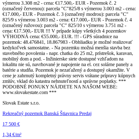
výmerou 3.308 m2 - cena: €17.500,- EUR - Pozemok č. 2
(označený červenou): parcela "C"825/8 s výmerou 3.003 m2 - cena:
€17.000,- EUR - Pozemok č. 3 (označený modrou): parcela "C"
825/9 s výmerou 3.003 m2 - cena: €17.000,- EUR - Pozemok č. 4
(označený ružovou): parcela "C" 825/10 s výmerou 3.751 m2 -
cena: €17.500,- EUR !!! V prípade kúpy všetkých 4 pozemkov
VÝHODNÁ cena: €55.000,- EUR. !!! - GPS súradnice na
pozemok: 48.476841, 18.867983 - Obhliadku je možné realizovať
kedykoľvek samostatne. - Na pozemku možná menšia stavba bez
stavebného povolenia - napr. chatka do 25 m2, prístrešok, karavan,
mobilný dom a pod. - Inžinierske siete dostupné vzhľadom na
lokalitu nie sú, navrhované je napojenie na el. cez solárne panely a
batérie a studňa. Pozemok je nezaťažený a dostupný okamžite. V
cene je zahrnutý kompletný právny servis vrátane prípravy kúpnych
zmlúv, vklad do katastra nehnuteľností a správne poplatky. ***
PODOBNÉ PONUKY NÁJDETE NA NAŠOM WEBE:
www.slovakestate.com ***
Slovak Estate s.r.o.
Rekreačný pozemok Banská Štiavnica Predaj
17 500 €
1,34 €/m²