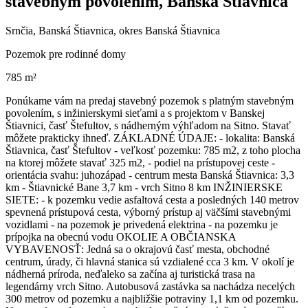
stavebným povolením, Banská Štiavnica
Srnčia, Banská Štiavnica, okres Banská Štiavnica
Pozemok pre rodinné domy
785 m²
Ponúkame vám na predaj stavebný pozemok s platným stavebným
povolením, s inžinierskymi sieťami a s projektom v Banskej
Štiavnici, časť Štefultov, s nádherným výhľadom na Sitno. Stavať
môžete prakticky ihneď. ZÁKLADNÉ ÚDAJE: - lokalita: Banská
Štiavnica, časť Štefultov - veľkosť pozemku: 785 m2, z toho plocha
na ktorej môžete stavať 325 m2, - podiel na prístupovej ceste -
orientácia svahu: juhozápad - centrum mesta Banská Štiavnica: 3,3
km - Štiavnické Bane 3,7 km - vrch Sitno 8 km INŽINIERSKE
SIETE: - k pozemku vedie asfaltová cesta a posledných 140 metrov
spevnená prístupová cesta, výborný prístup aj väčšími stavebnými
vozidlami - na pozemok je privedená elektrina - na pozemku je
prípojka na obecnú vodu OKOLIE A OBČIANSKA
VYBAVENOSŤ: Jedná sa o okrajovú časť mesta, obchodné
centrum, úrady, či hlavná stanica sú vzdialené cca 3 km. V okolí je
nádherná príroda, neďaleko sa začína aj turistická trasa na
legendárny vrch Sitno. Autobusová zastávka sa nachádza necelých
300 metrov od pozemku a najbližšie potraviny 1,1 km od pozemku.