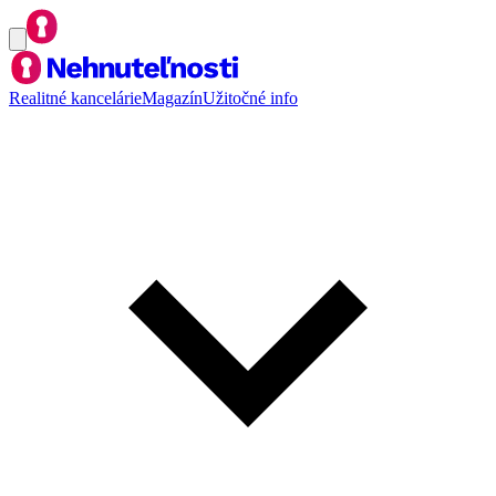
Realitné kancelárie
Magazín
Užitočné info