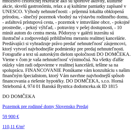
množstvo celoročnej rekreácie ako sú športové aktivity, kultúrne
akcie, skvelú gastronómiu, relax a aj kultúrne pamiatky zapísané v
UNESCO. Výhody nehnuteľnosti: - príjemná lokalita obklopená
prírodou, - slnečný pozemok vhodný na výstavbu rodinného domu,
- asfaltová prístupová cesta, - pozemok v intraviláne obce, - pokojné
prostredie, - pekný výhľad, - potraviny v pešej dostupnosti, - 10
minút autom do centra mesta. Pôdorysy v galérii inzerátu sú
ilustračné a zodpovedajú približnému meraniu realitnej kancelárie.
Predávajúci si vyhradzuje právo predať nehnuteľnosť záujemcovi,
ktorý vytvorí najvhodnejšie podmienky pre predaj nehnuteľnosti.
Fotografie a text sú autorským dielom spoločnosti DO DOMČEKA.
Vieme v čom je vaša nehnuteľnosť výnimočná. Na všetky ďalšie
otázky vám radi odpovieme v realitnej kancelárii, tešíme sa na
spoluprácu. FINANCOVANIE Ponúkame vám konzultáciu s našim
finančným špecialistom, ktorý Vám navrhne najvhodnejší spôsob
financovania a riešenie hypotéky. DO DOMČEKA, s.r.o. Horná
Strieborná 4, 974 01 Banská Bystrica dodomceka.sk ID 1815
DO DOMČEKA
Pozemok pre rodinné domy Slovensko Predaj
59 900 €
110,11 €/m²