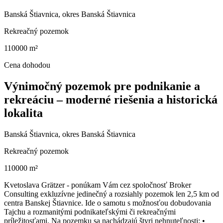
Banská Štiavnica, okres Banská Štiavnica
Rekreačný pozemok
110000 m²
Cena dohodou
Výnimočný pozemok pre podnikanie a
rekreáciu – moderné riešenia a historická
lokalita
Banská Štiavnica, okres Banská Štiavnica
Rekreačný pozemok
110000 m²
Kvetoslava Grätzer - ponúkam Vám cez spoločnosť Broker
Consulting exkluzívne jedinečný a rozsiahly pozemok len 2,5 km od
centra Banskej Štiavnice. Ide o samotu s možnosťou dobudovania
Tajchu a rozmanitými podnikateľskými či rekreačnými
príležitosťami. Na pozemku sa nachádzajú štyri nehnuteľnosti: •