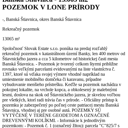
POZEMOK V LONE PRÍRODY
-, Banská Štiavnica, okres Banská Štiavnica
Rekreačný pozemok
13065 m²
Spoločnosť Slovak Estate s.r.o. ponúka na predaj rozľahlý
rekreačný pozemok v katastrálnom území Banky, len 400 metrov od
Štiavnického jazera a cca 5 kilometrov od historickej časti mesta
Banská Štiavnica. - Pozemok je tvorený celkom štyrmi približne
rovnako veľkými parcelami evidovanými na liste vlastníctva č.
1397, ktoré sú vďaka svojej výmere vhodné napríklad na
umiestnenie mobilného domčeka či karavanu, prípadne
vybudovanie menšieho prístrešku. Keďže sa pozemok nachádza v
pokojnej lokalite, na vrchole kopca, a obkolesený je malebnými
lesmi, doslova na skok od Štiavnického jazera, je skvelou voľbou
pre všetkých, ktorí radi trávia čas v prírode. - Oficiálny prístup k
pozemku je zabezpečený po poľnej ceste patriacej mestu Banská
Štiavnica, vhodnej aj pre osobné autá. POZEMKY SÚ
VYTÝČENÉ V TERÉNE GEODETOM A OZNAČENÉ
DREVENNÝMI KOLÍKMI. - Informácie k jednotlivým
pozemkom: - Pozemok č. 1 (označený žltou): parcela "C"825/7 s