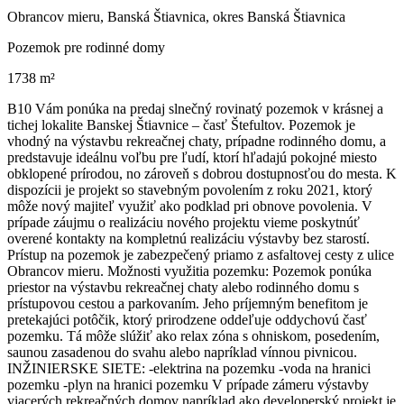
Obrancov mieru, Banská Štiavnica, okres Banská Štiavnica
Pozemok pre rodinné domy
1738 m²
B10 Vám ponúka na predaj slnečný rovinatý pozemok v krásnej a
tichej lokalite Banskej Štiavnice – časť Štefultov. Pozemok je
vhodný na výstavbu rekreačnej chaty, prípadne rodinného domu, a
predstavuje ideálnu voľbu pre ľudí, ktorí hľadajú pokojné miesto
obklopené prírodou, no zároveň s dobrou dostupnosťou do mesta. K
dispozícii je projekt so stavebným povolením z roku 2021, ktorý
môže nový majiteľ využiť ako podklad pri obnove povolenia. V
prípade záujmu o realizáciu nového projektu vieme poskytnúť
overené kontakty na kompletnú realizáciu výstavby bez starostí.
Prístup na pozemok je zabezpečený priamo z asfaltovej cesty z ulice
Obrancov mieru. Možnosti využitia pozemku: Pozemok ponúka
priestor na výstavbu rekreačnej chaty alebo rodinného domu s
prístupovou cestou a parkovaním. Jeho príjemným benefitom je
pretekajúci potôčik, ktorý prirodzene oddeľuje oddychovú časť
pozemku. Tá môže slúžiť ako relax zóna s ohniskom, posedením,
saunou zasadenou do svahu alebo napríklad vínnou pivnicou.
INŽINIERSKE SIETE: -elektrina na pozemku -voda na hranici
pozemku -plyn na hranici pozemku V prípade zámeru výstavby
viacerých rekreačných domov napríklad ako developerský projekt je