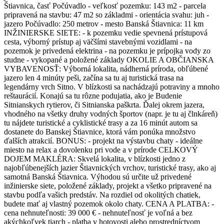
Štiavnica, časť Počúvadlo - veľkosť pozemku: 143 m2 - parcela
pripravená na stavbu: 47 m2 so základmi - orientácia svahu: juh -
jazero Počúvadlo: 250 metrov - mesto Banská Štiavnica: 11 km
INŽINIERSKE SIETE: - k pozemku vedie spevnená prístupová
cesta, výborný prístup aj väčšími stavebnými vozidlami - na
pozemok je privedená elektrina - na pozemku je prípojka vody zo
studne - vykopané a položené základy OKOLIE A OBČIANSKA
VYBAVENOSŤ: Výborná lokalita, nádherná príroda, obľúbené
jazero len 4 minúty peši, začína sa tu aj turistická trasa na
legendárny vrch Sitno. V blízkosti sa nachádzajú potraviny a mnoho
reštaurácií. Konajú sa tu rôzne podujatia, ako je Budenie
Sitnianskych rytierov, či Sitnianska paškrta. Ďalej okrem jazera,
vhodného na všetky druhy vodných športov (napr. je tu aj člnkáreň)
tu nájdete turistické a cyklistické trasy a za 16 minút autom sa
dostanete do Banskej Štiavnice, ktorá vám ponúka množstvo
ďalších atrakcií. BONUS: - projekt na výstavbu chaty - ideálne
miesto na relax a dovolenku pri vode a v prírode CELKOVÝ
DOJEM MAKLÉRA: Skvelá lokalita, v blízkosti jedno z
najobľúbenejších jazier Štiavnických vrchov, turistické trasy, ako aj
samotná Banská Štiavnica. Výhodou sú určite už privedené
inžinierske siete, položené základy, projekt a všetko pripravené na
stavbu podľa vašich predstáv. Na rozdiel od okolitých chatiek,
budete mať aj vlastný pozemok okolo chaty. CENA A PLATBA: -
cena nehnuteľnosti: 39 000 € - nehnuteľnosť je voľná a bez
akýchkoľvek tiarch - platba v hotovosti alebo prostredníctvom