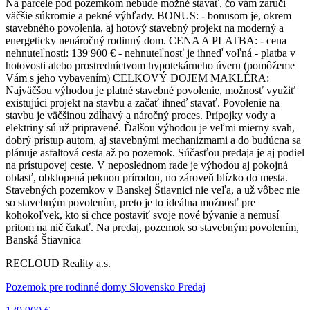
Na parcele pod pozemkom nebude možné stavať, čo vám zaručí
väčšie súkromie a pekné výhľady. BONUS: - bonusom je, okrem
stavebného povolenia, aj hotový stavebný projekt na moderný a
energeticky nenáročný rodinný dom. CENA A PLATBA: - cena
nehnuteľnosti: 139 900 € - nehnuteľnosť je ihneď voľná - platba v
hotovosti alebo prostredníctvom hypotekárneho úveru (pomôžeme
Vám s jeho vybavením) CELKOVÝ DOJEM MAKLÉRA:
Najväčšou výhodou je platné stavebné povolenie, možnosť využiť
existujúci projekt na stavbu a začať ihneď stavať. Povolenie na
stavbu je väčšinou zdĺhavý a náročný proces. Prípojky vody a
elektriny sú už pripravené. Ďalšou výhodou je veľmi mierny svah,
dobrý prístup autom, aj stavebnými mechanizmami a do budúcna sa
plánuje asfaltová cesta až po pozemok. Súčasťou predaja je aj podiel
na prístupovej ceste. V neposlednom rade je výhodou aj pokojná
oblasť, obklopená peknou prírodou, no zároveň blízko do mesta.
Stavebných pozemkov v Banskej Štiavnici nie veľa, a už vôbec nie
so stavebným povolením, preto je to ideálna možnosť pre
kohokoľvek, kto si chce postaviť svoje nové bývanie a nemusí
pritom na nič čakať. Na predaj, pozemok so stavebným povolením,
Banská Štiavnica
RECLOUD Reality a.s.
Pozemok pre rodinné domy Slovensko Predaj