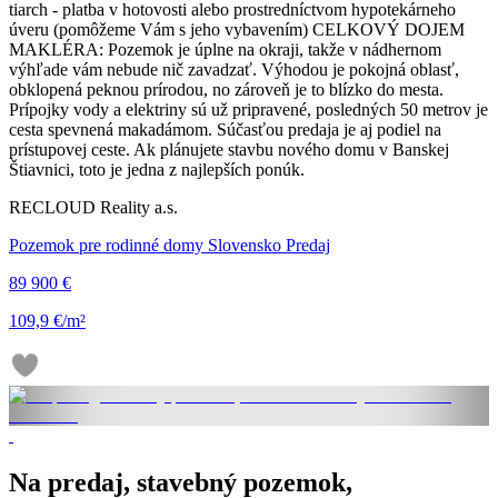
tiarch - platba v hotovosti alebo prostredníctvom hypotekárneho
úveru (pomôžeme Vám s jeho vybavením) CELKOVÝ DOJEM
MAKLÉRA: Pozemok je úplne na okraji, takže v nádhernom
výhľade vám nebude nič zavadzať. Výhodou je pokojná oblasť,
obklopená peknou prírodou, no zároveň je to blízko do mesta.
Prípojky vody a elektriny sú už pripravené, posledných 50 metrov je
cesta spevnená makadámom. Súčasťou predaja je aj podiel na
prístupovej ceste. Ak plánujete stavbu nového domu v Banskej
Štiavnici, toto je jedna z najlepších ponúk.
RECLOUD Reality a.s.
Pozemok pre rodinné domy Slovensko Predaj
89 900 €
109,9 €/m²
Na predaj, stavebný pozemok,