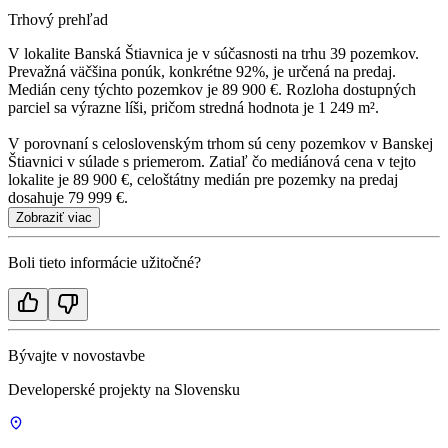
Trhový prehľad
V lokalite Banská Štiavnica je v súčasnosti na trhu 39 pozemkov.
Prevažná väčšina ponúk, konkrétne 92%, je určená na predaj.
Medián ceny týchto pozemkov je 89 900 €. Rozloha dostupných
parciel sa výrazne líši, pričom stredná hodnota je 1 249 m².
V porovnaní s celoslovenským trhom sú ceny pozemkov v Banskej
Štiavnici v súlade s priemerom. Zatiaľ čo mediánová cena v tejto
lokalite je 89 900 €, celoštátny medián pre pozemky na predaj
dosahuje 79 999 €.
Zobraziť viac
Boli tieto informácie užitočné?
Bývajte v novostavbe
Developerské projekty na Slovensku