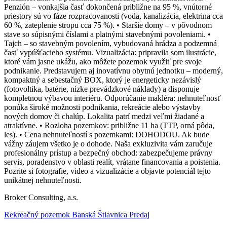
Penzión – vonkajšia časť dokončená približne na 95 %, vnútorné
priestory sú vo fáze rozpracovanosti (voda, kanalizácia, elektrina cca
60 %, zateplenie stropu cca 75 %). • Staršie domy – v pôvodnom
stave so súpisnými číslami a platnými stavebnými povoleniami. •
Tajch – so stavebným povolením, vybudovaná hrádza a podzemná
časť vypúšťacieho systému. Vizualizácia: pripravila som ilustrácie,
ktoré vám jasne ukážu, ako môžete pozemok využiť pre svoje
podnikanie. Predstavujem aj inovatívnu obytnú jednotku – moderný,
kompaktný a sebestačný BOX, ktorý je energeticky nezávislý
(fotovoltika, batérie, nízke prevádzkové náklady) a disponuje
kompletnou výbavou interiéru. Odporúčanie makléra: nehnuteľnosť
ponúka široké možnosti podnikania, rekreácie alebo výstavby
nových domov či chalúp. Lokalita patrí medzi veľmi žiadané a
atraktívne. • Rozloha pozemkov: približne 11 ha (TTP, orná pôda,
les). • Cena nehnuteľností s pozemkami: DOHODOU. Ak bude
vážny záujem všetko je o dohode. Naša exkluzivita vám zaručuje
profesionálny prístup a bezpečný obchod: zabezpečujeme právny
servis, poradenstvo v oblasti realít, vrátane financovania a poistenia.
Pozrite si fotografie, video a vizualizácie a objavte potenciál tejto
unikátnej nehnuteľnosti.
Broker Consulting, a.s.
Rekreačný pozemok Banská Štiavnica Predaj