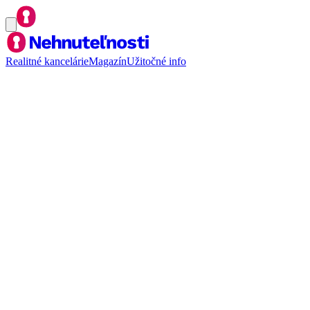
Realitné kancelárie
Magazín
Užitočné info