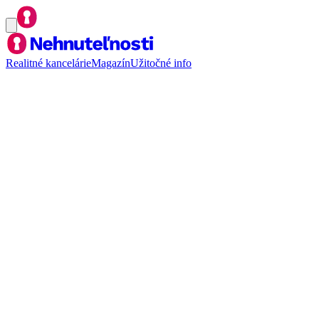
Realitné kancelárie
Magazín
Užitočné info