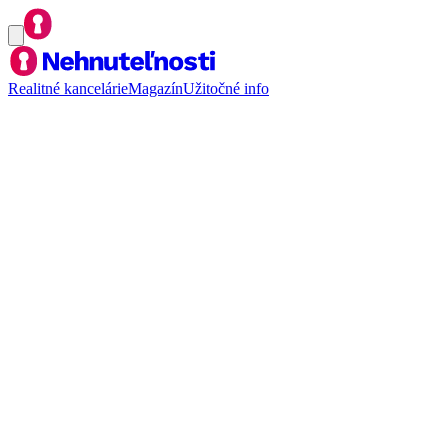
Realitné kancelárie
Magazín
Užitočné info