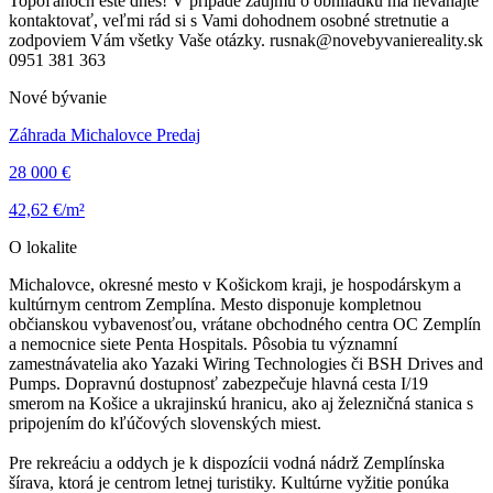
Topoľanoch ešte dnes! V prípade záujmu o obhliadku ma neváhajte
kontaktovať, veľmi rád si s Vami dohodnem osobné stretnutie a
zodpoviem Vám všetky Vaše otázky. rusnak@novebyvaniereality.sk
0951 381 363
Nové bývanie
Záhrada Michalovce Predaj
28 000 €
42,62 €/m²
O lokalite
Michalovce, okresné mesto v Košickom kraji, je hospodárskym a
kultúrnym centrom Zemplína. Mesto disponuje kompletnou
občianskou vybavenosťou, vrátane obchodného centra OC Zemplín
a nemocnice siete Penta Hospitals. Pôsobia tu významní
zamestnávatelia ako Yazaki Wiring Technologies či BSH Drives and
Pumps. Dopravnú dostupnosť zabezpečuje hlavná cesta I/19
smerom na Košice a ukrajinskú hranicu, ako aj železničná stanica s
pripojením do kľúčových slovenských miest.
Pre rekreáciu a oddych je k dispozícii vodná nádrž Zemplínska
šírava, ktorá je centrom letnej turistiky. Kultúrne vyžitie ponúka