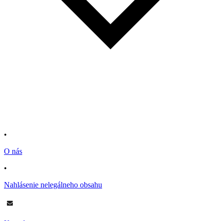
•
O nás
•
Nahlásenie nelegálneho obsahu