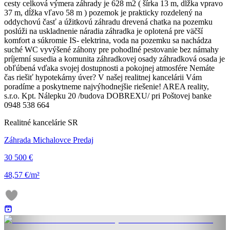
cesty celková výmera záhrady je 628 m2 ( šírka 13 m, dĺžka vpravo
37 m, dĺžka vľavo 58 m ) pozemok je prakticky rozdelený na
oddychovú časť a úžitkovú záhradu drevená chatka na pozemku
poslúži na uskladnenie náradia záhradka je oplotená pre väčší
komfort a súkromie IS- elektrina, voda na pozemku sa nachádza
suché WC vyvýšené záhony pre pohodlné pestovanie bez námahy
príjemní susedia a komunita záhradkovej osady záhradková osada je
obľúbená vďaka svojej dostupnosti a pokojnej atmosfére Nemáte
čas riešiť hypotekárny úver? V našej realitnej kancelárii Vám
poradíme a poskytneme najvýhodnejšie riešenie! AREA reality,
s.r.o. Kpt. Nálepku 20 /budova DOBREXU/ pri Poštovej banke
0948 538 664
Realitné kancelárie SR
Záhrada Michalovce Predaj
30 500 €
48,57 €/m²