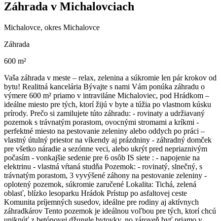
Záhrada v Michalovciach
Michalovce, okres Michalovce
Záhrada
600 m²
Vaša záhrada v meste – relax, zelenina a súkromie len pár krokov od
bytu! Realitná kancelária Bývajte s nami Vám ponúka záhradu o
výmere 600 m² priamo v intraviláne Michaloviec, pod Hrádkom –
ideálne miesto pre tých, ktorí žijú v byte a túžia po vlastnom kúsku
prírody. Prečo si zamilujete túto záhradu: - rovinaty a udržiavaný
pozemok s trávnatým porastom, ovocnými stromami a kríkmi -
perfektné miesto na pestovanie zeleniny alebo oddych po práci –
vlastný útulný priestor na víkendy aj prázdniny - záhradný domček
pre všetko náradie a sezónne veci, alebo ukrýt pred nepriaznivým
počasím - vonkajšie sedenie pre 6 osôb IS siete : - napojenie na
elektrinu - vlastná vŕtaná studňa Pozemok: - rovinatý, slnečný, s
trávnatým porastom, 3 vyvýšené záhony na pestovanie zeleniny -
oplotený pozemok, súkromie zaručené Lokalita: Tichá, zelená
oblasť, blízko lesoparku Hrádok Prístup po asfaltovej ceste
Komunita príjemných susedov, ideálne pre rodiny aj aktívnych
záhradkárov Tento pozemok je ideálnou voľbou pre tých, ktorí chcú
uniknúť z betónovej džungle bytovky, no zároveň byť priamo v