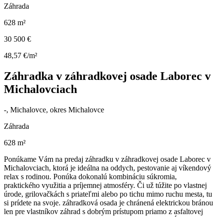
Záhrada
628 m²
30 500 €
48,57 €/m²
Záhradka v záhradkovej osade Laborec v
Michalovciach
-, Michalovce, okres Michalovce
Záhrada
628 m²
Ponúkame Vám na predaj záhradku v záhradkovej osade Laborec v
Michalovciach, ktorá je ideálna na oddych, pestovanie aj víkendový
relax s rodinou. Ponúka dokonalú kombináciu súkromia,
praktického využitia a príjemnej atmosféry. Či už túžite po vlastnej
úrode, grilovačkách s priateľmi alebo po tichu mimo ruchu mesta, tu
si prídete na svoje. záhradková osada je chránená elektrickou bránou
len pre vlastníkov záhrad s dobrým prístupom priamo z asfaltovej