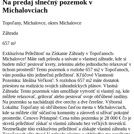
Na predaj slnečný pozemok v
Michalovciach
Topoľany, Michalovce, okres Michalovce
Záhrada
657 m²
Exkluzívna Príležitosť na Získanie Záhrady v Topoľanoch-
Michalovce! Máte radi prírodu a snívate o vlastnej záhrade, kde si
budete môcť pestovať kvety, zeleninu alebo jednoducho relaxovať v
tichom prostredí? Tento pozemok o rozlohe 657 m2 v Topoľanoch,
vám ponúka túto jedinečnú príležitosť. Kľúčové Vlastnosti
Pozemku: Ideálna Veľkosť: S rozlohou 657 m2 máte dostatok
priestoru na realizáciu svojich záhradníckych plánov. Vlastná
Záhrada: Tento pozemok vám umožňuje vytvoriť si vlastný raj, kde
môžete relaxovať, grilovať alebo pestovať svoje obľúbené rastliny.
Na pozemku sa nachádzajú dve orechy a dve čerešne. Výborná
Lokalita: Topoľany sú obľúbenou časťou mesta v Michalovciach,
kde sa môžete cítiť súčasťou komunity a zároveň si užívať pokojné
prostredie. Cenovo Prístupné: Cena tohto pozemku je 28 000 € čo je
skvelá príležitosť získať si vlastnú záhradu bez veľkých investícií.
Nezmeškajte túto exkluzívnu príležitosť a získajte vlastnú záhradu v