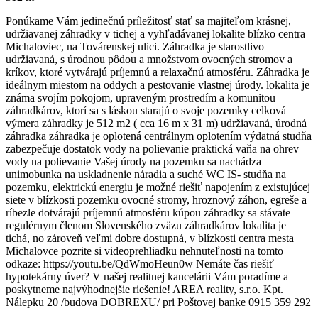
Ponúkame Vám jedinečnú príležitosť stať sa majiteľom krásnej,
udržiavanej záhradky v tichej a vyhľadávanej lokalite blízko centra
Michaloviec, na Továrenskej ulici. Záhradka je starostlivo
udržiavaná, s úrodnou pôdou a množstvom ovocných stromov a
kríkov, ktoré vytvárajú príjemnú a relaxačnú atmosféru. Záhradka je
ideálnym miestom na oddych a pestovanie vlastnej úrody. lokalita je
známa svojím pokojom, upraveným prostredím a komunitou
záhradkárov, ktorí sa s láskou starajú o svoje pozemky celková
výmera záhradky je 512 m2 ( cca 16 m x 31 m) udržiavaná, úrodná
záhradka záhradka je oplotená centrálnym oplotením výdatná studňa
zabezpečuje dostatok vody na polievanie praktická vaňa na ohrev
vody na polievanie Vašej úrody na pozemku sa nachádza
unimobunka na uskladnenie náradia a suché WC IS- studňa na
pozemku, elektrickú energiu je možné riešiť napojením z existujúcej
siete v blízkosti pozemku ovocné stromy, hroznový záhon, egreše a
ríbezle dotvárajú príjemnú atmosféru kúpou záhradky sa stávate
regulérnym členom Slovenského zväzu záhradkárov lokalita je
tichá, no zároveň veľmi dobre dostupná, v blízkosti centra mesta
Michalovce pozrite si videoprehliadku nehnuteľnosti na tomto
odkaze: https://youtu.be/QdWmoHeun0w Nemáte čas riešiť
hypotekárny úver? V našej realitnej kancelárii Vám poradíme a
poskytneme najvýhodnejšie riešenie! AREA reality, s.r.o. Kpt.
Nálepku 20 /budova DOBREXU/ pri Poštovej banke 0915 359 292