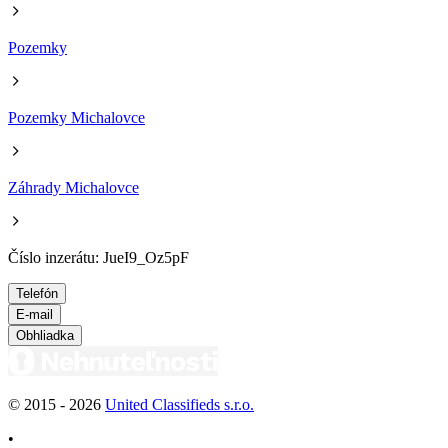
Pozemky
Pozemky Michalovce
Záhrady Michalovce
Číslo inzerátu: JueI9_Oz5pF
Telefón
E-mail
Obhliadka
© 2015 -
2026
United Classifieds s.r.o.
•