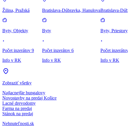
Žilina, Pražská
Bratislava-Dúbravka, Hanulova
Bratislava-Dúbr
Byty, Objekty
Byty
Byty, Priestory
Počet inzerátov 9
Počet inzerátov 6
Počet inzerátov
Info v RK
Info v RK
Info v RK
Zobraziť všetky
Najlacnejšie bungalovy
Novostavby na predaj Košice
Lacné drevodomy
Farma na predaj
Stánok na predaj
Nehnuteľnosti.sk