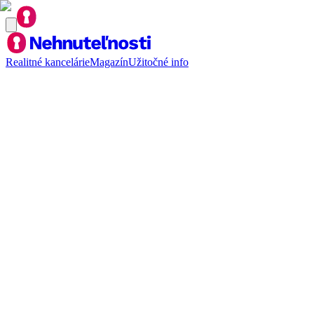
Realitné kancelárie
Magazín
Užitočné info