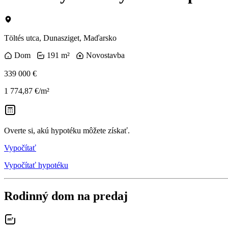
Töltés utca, Dunasziget, Maďarsko
Dom
191 m²
Novostavba
339 000 €
1 774,87 €/m²
Overte si, akú hypotéku môžete získať.
Vypočítať
Vypočítať hypotéku
Rodinný dom na predaj