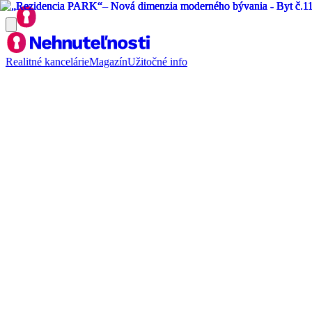
Realitné kancelárie
Magazín
Užitočné info