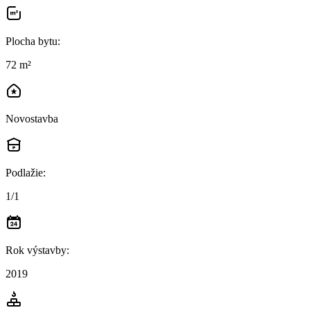
Plocha bytu
:
72 m²
Novostavba
Podlažie
:
1/1
Rok výstavby
:
2019