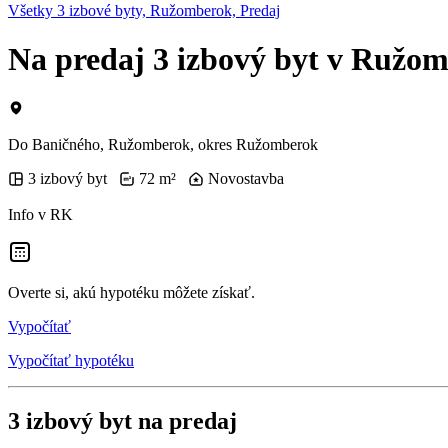
Všetky 3 izbové byty, Ružomberok, Predaj
Na predaj 3 izbový byt v Ruž
Do Baničného, Ružomberok, okres Ružomberok
3 izbový byt
72 m²
Novostavba
Info v RK
Overte si, akú hypotéku môžete získať.
Vypočítať
Vypočítať hypotéku
3 izbový byt na predaj