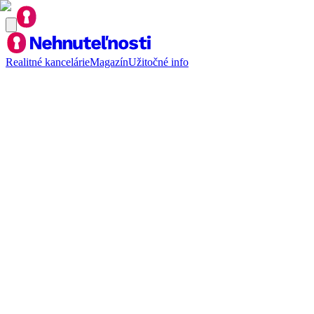
Realitné kancelárie
Magazín
Užitočné info