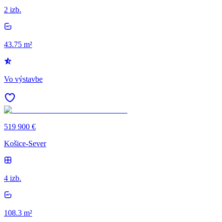
2 izb.
43.75 m²
Vo výstavbe
519 900 €
Košice-Sever
4 izb.
108.3 m²