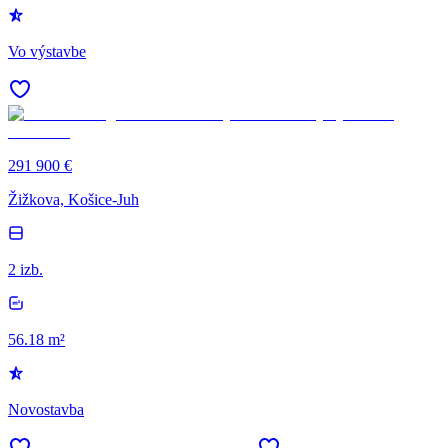
Vo výstavbe
291 900 €
Žižkova, Košice-Juh
2 izb.
56.18 m²
Novostavba