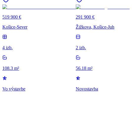
519 900 €
291 900 €
Košice-Sever
Žižkova, Košice-Juh
4 izb.
2 izb.
108.3 m²
56.18 m²
Vo výstavbe
Novostavba