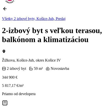
Všetky 2 izbové byty, Košice-Juh, Predaj
2-izbový byt s veľkou terasou,
balkónom a klimatizáciou
Žižkova, Košice-Juh, okres Košice IV
2 izbový byt
59 m²
Novostavba
344 900 €
5 817,17 €/m²
Priamo od developera