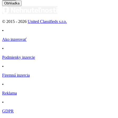
Obhliadka
© 2015 -
2026
United Classifieds s.r.o.
•
Ako inzerovať
•
Podmienky inzercie
•
Firemná inzercia
•
Reklama
•
GDPR