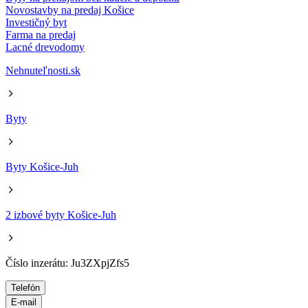
Novostavby na predaj Košice
Investičný byt
Farma na predaj
Lacné drevodomy
Nehnuteľnosti.sk
Byty
Byty Košice-Juh
2 izbové byty Košice-Juh
Číslo inzerátu: Ju3ZXpjZfs5
Telefón
E-mail