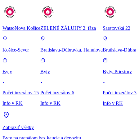
WatsoNova Košice
ZELENÉ ZÁLUHY 2. fáza
Saratovská 22
Košice-Sever
Bratislava-Dúbravka, Hanulova
Bratislava-Dúbrav
Byty
Byty
Byty, Priestory
Počet inzerátov 15
Počet inzerátov 6
Počet inzerátov 3
Info v RK
Info v RK
Info v RK
Zobraziť všetky
Byty na prenájom bez kaucie a depozitu