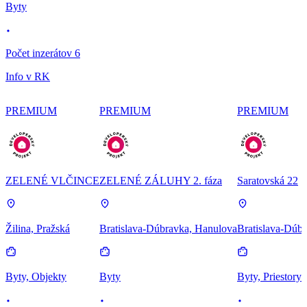
Byty
Počet inzerátov 6
Info v RK
PREMIUM
PREMIUM
PREMIUM
ZELENÉ VLČINCE
ZELENÉ ZÁLUHY 2. fáza
Saratovská 22
Žilina, Pražská
Bratislava-Dúbravka, Hanulova
Bratislava-Dúbr
Byty, Objekty
Byty
Byty, Priestory