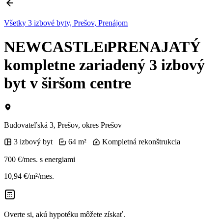
Všetky 3 izbové byty, Prešov, Prenájom
NEWCASTLE⏐PRENAJATÝ
kompletne zariadený 3 izbový
byt v širšom centre
Budovateľská 3, Prešov, okres Prešov
3 izbový byt
64 m²
Kompletná rekonštrukcia
700 €/mes.
s energiami
10,94 €/m²/mes.
Overte si, akú hypotéku môžete získať.