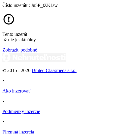
Číslo inzerátu: Ju5P_tZKJsw
Tento inzerát
už nie je aktuálny.
Zobraziť podobné
© 2015 -
2026
United Classifieds s.r.o.
•
Ako inzerovať
•
Podmienky inzercie
•
Firemná inzercia