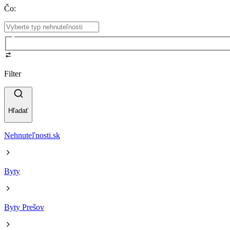
Čo
:
Filter
Hľadať
Nehnuteľnosti.sk
Byty
Byty Prešov