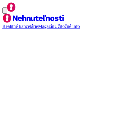
Realitné kancelárie
Magazín
Užitočné info