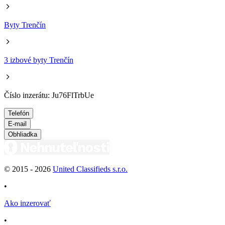
Byty Trenčín
3 izbové byty Trenčín
Číslo inzerátu: Ju76FlTrbUe
Telefón
E-mail
Obhliadka
© 2015 -
2026
United Classifieds s.r.o.
•
Ako inzerovať
•