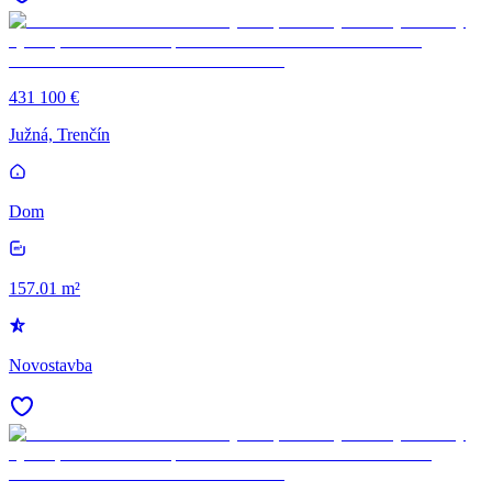
431 100 €
Južná, Trenčín
Dom
157.01 m²
Novostavba