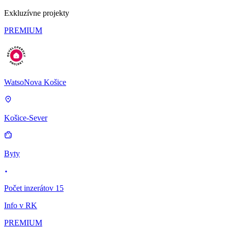
Exkluzívne projekty
PREMIUM
WatsoNova Košice
Košice-Sever
Byty
Počet inzerátov 15
Info v RK
PREMIUM