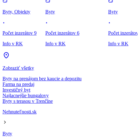
Byty, Objekty
Byty
Byty
Počet inzerátov 9
Počet inzerátov 6
Počet inzerátov
Info v RK
Info v RK
Info v RK
Zobraziť všetky
Byty na prenájom bez kaucie a depozitu
Farma na predaj
Investičný byt
Najlacnejšie bungalovy
Byty s terasou v Trenčíne
Nehnuteľnosti.sk
Byty