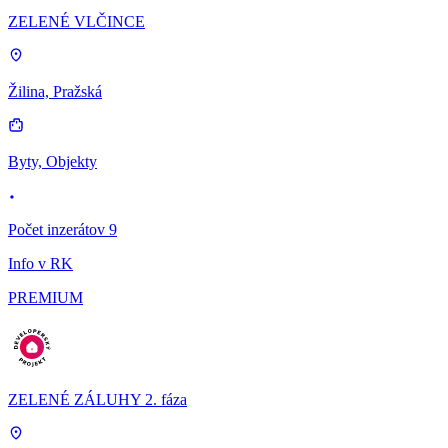
ZELENÉ VLČINCE
Žilina, Pražská
Byty, Objekty
Počet inzerátov 9
Info v RK
PREMIUM
ZELENÉ ZÁLUHY 2. fáza