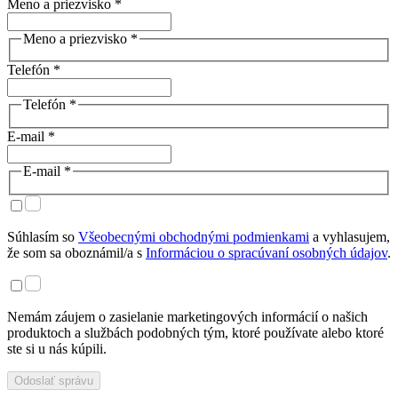
Meno a priezvisko *
Meno a priezvisko *
Telefón *
Telefón *
E-mail *
E-mail *
Súhlasím so
Všeobecnými obchodnými podmienkami
a vyhlasujem,
že som sa oboznámil/a s
Informáciou o spracúvaní osobných údajov
.
Nemám záujem o zasielanie marketingových informácií o našich
produktoch a službách podobných tým, ktoré používate alebo ktoré
ste si u nás kúpili.
Odoslať správu