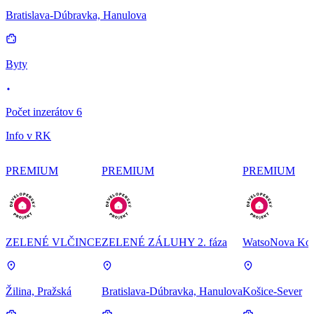
Bratislava-Dúbravka, Hanulova
Byty
Počet inzerátov 6
Info v RK
PREMIUM
PREMIUM
PREMIUM
ZELENÉ VLČINCE
ZELENÉ ZÁLUHY 2. fáza
WatsoNova Koš
Žilina, Pražská
Bratislava-Dúbravka, Hanulova
Košice-Sever