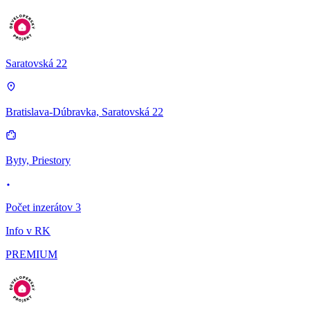
Saratovská 22
Bratislava-Dúbravka, Saratovská 22
Byty, Priestory
Počet inzerátov 3
Info v RK
PREMIUM