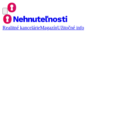
Realitné kancelárie
Magazín
Užitočné info