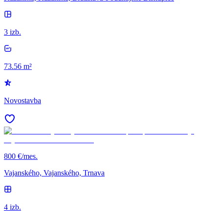
3 izb.
73.56 m²
Novostavba
800 €/mes.
Vajanského, Vajanského, Trnava
4 izb.