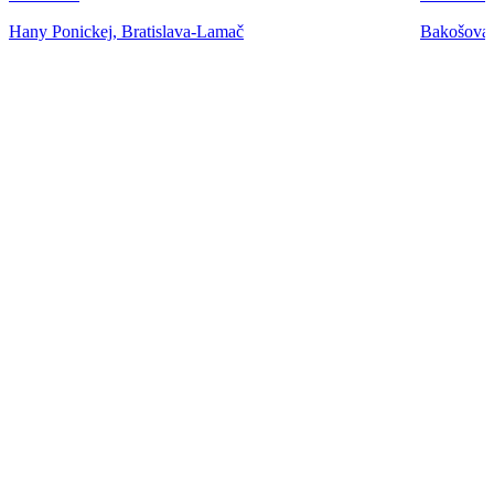
Hany Ponickej, Bratislava-Lamač
Bakošova,