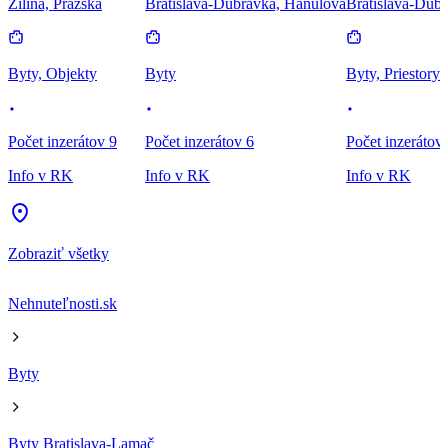
Žilina, Pražská
Bratislava-Dúbravka, Hanulova
Bratislava-Dúbr
Byty, Objekty
Byty
Byty, Priestory
Počet inzerátov 9
Počet inzerátov 6
Počet inzerátov
Info v RK
Info v RK
Info v RK
Zobraziť všetky
Nehnuteľnosti.sk
Byty
Byty Bratislava-Lamač