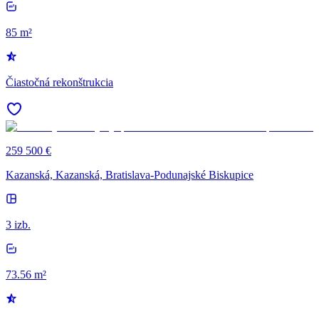
85 m²
Čiastočná rekonštrukcia
259 500 €
Kazanská, Kazanská, Bratislava-Podunajské Biskupice
3 izb.
73.56 m²