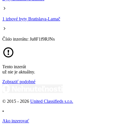
1 izbové byty Bratislava-Lamač
Číslo inzerátu: Ju8F1f9RJNs
Tento inzerát
už nie je aktuálny.
Zobraziť podobné
© 2015 -
2026
United Classifieds s.r.o.
•
Ako inzerovať